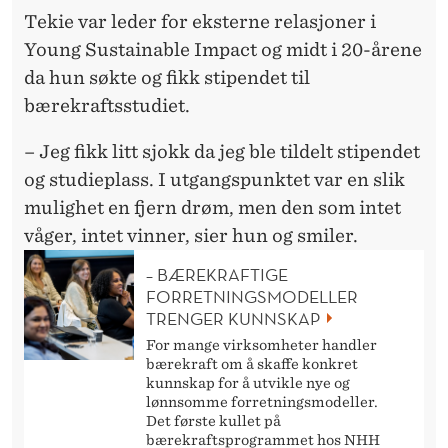
K
Tekie var leder for eksterne relasjoner i
J
Young Sustainable Impact og midt i 20-årene
E
da hun søkte og fikk stipendet til
bærekrafts
studiet
.
L
L
– Jeg fikk litt sjokk da jeg ble tildelt stipendet
og studieplass. I utgangspunktet var en slik
mulighet en fjern drøm, men den som intet
våger, intet vinner, sier hun og smiler.
– BÆREKRAFTIGE
FORRETNINGSMODELLER
TRENGER KUNNSKAP
For mange virksomheter handler
bærekraft om å skaffe konkret
kunnskap for å utvikle nye og
lønnsomme forretningsmodeller.
Det første kullet på
bærekraftsprogrammet hos NHH