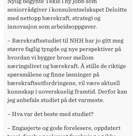
Nylig begynte Tekie i ny jobb som
seniorrådgiver i
konsulentselskapet
Deloitte
med nettopp bærekraft, strategi og
innovasjon som arbeidsoppgaver.
–
Bærekrafts
studiet
til NHH har jo gitt meg
større faglig tyngde og nye perspektiver på
hvordan vi bygger broer mellom
næringslivet og bærekraft. Å stille de riktige
spørsmålene og finne løsninger på
bærekraftsutfordringene, vil være aktuell
kunnskap i uoverskuelig framtid. Derfor kan
jeg anbefale
studiet
på det varmeste.
– Hva var det beste med
studiet
?
– Engasjerte og gode forelesere, oppdatert