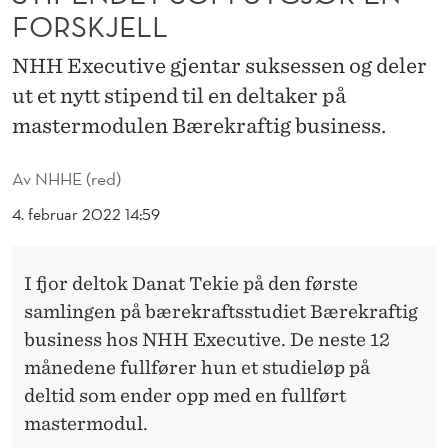
U
FORSKJELL
T
NHH Executive gjentar suksessen og deler
G
ut et nytt stipend til en deltaker på
J
mastermodulen Bærekraftig business.
Ø
Av
NHHE (red)
R
4. februar 2022 14:59
E
N
I fjor deltok Danat Tekie på den første
F
samlingen på
bærekrafts
studiet
Bærekraftig
O
business
hos NHH Executive. De neste 12
månedene fullfør
er
hun et studieløp på
R
deltid som end
er
opp med
en
fullført
S
mastermodul.