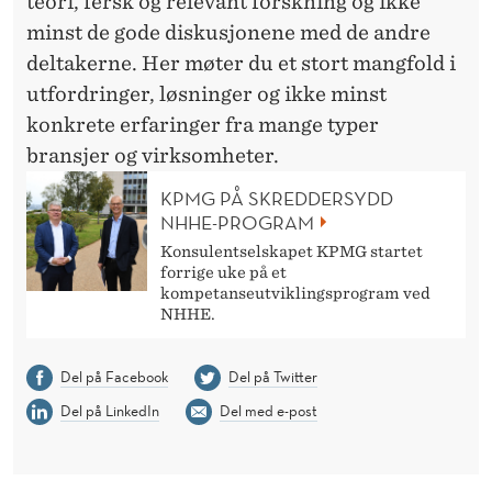
teori, fersk og relevant forsk
n
ing og ikke
minst de gode diskusjonene med de andre
deltakerne. Her møter du et stort mangfold i
utfordringer, løsninger og ikke minst
konkrete erfaringer fra mange typer
bransjer og virksomheter.
KPMG PÅ SKREDDERSYDD
NHHE-PROGRAM
Konsulentselskapet KPMG startet
forrige uke på et
kompetanseutviklingsprogram ved
NHHE.
Del på Facebook
Del på Twitter
Del på LinkedIn
Del med e-post