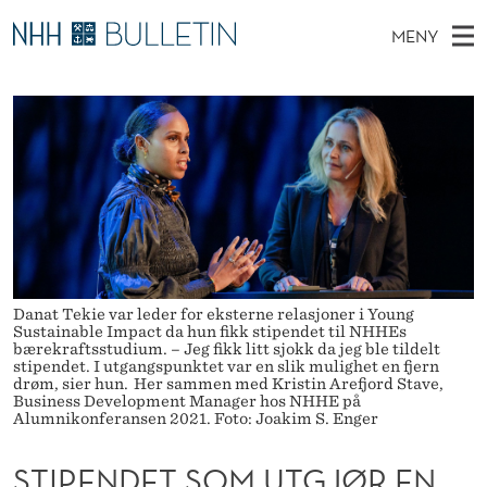
S
MENY
T
H
NO
TIL WWW.NHH.NO
S
I
O
Ø
K
Stipendiater og nye forskerprofiler
V
I
P
N
E
Disputaser
E
E
T
T
D
Ekspertutvalg
S
N
T
M
E
Om Bulletin
D
D
E
E
T
N
E
Danat Tekie var leder for eksterne relasjoner i Young
Y
T
Sustainable Impact da hun fikk stipendet til NHHEs
bærekraftsstudium. – Jeg fikk litt sjokk da jeg ble tildelt
stipendet. I utgangspunktet var en slik mulighet en fjern
S
drøm, sier hun. Her sammen med Kristin Arefjord Stave,
Business Development Manager hos NHHE på
O
Alumnikonferansen 2021. Foto: Joakim S. Enger
M
STIPENDET SOM UTGJØR EN