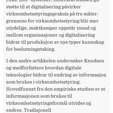
L
støtte til at digitalisering påvirker
L
virksomhetsstyringspraksis på tre måter:
P
grensene for virksomhetsstyring blir mer
R
utydelige, maktkamper oppstår innad og
mellom organisasjoner og digitalisering
A
bidrar til produksjon av nye typer kunnskap
K
for beslutningstaking.
S
I den andre artikkelen undersøker Knudsen
I
og medforfattere hvordan digitale
S
teknologier bidrar til endring av informasjon
som brukes i virksomhetsstyring.
I
Hovedfunnet fra den empiriske studien er at
V
informasjonen som brukes til
I
virksomhetsstyringsformål utvides og
endres. Tradisjonell
R