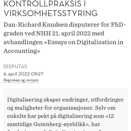
KONTROLLPRAKSIS I
A
VIRKSOMHETSSTYRING
L
I
Dan-Richard Knudsen disputerer for PhD-
graden ved NHH 21. april 2022 med
S
avhandlingen «Essays on Digitalization in
E
Accounting»
R
DISPUTAS
I
6. april 2022 09:27
N
Regnskap og revisjon
G
P
Digitalisering skaper endringer, utfordringer
og muligheter for organisasjoner. Selv om
Å
enkelte har pekt på digitalisering som «12
V
samtidige Gutenberg-øyeblikk», har