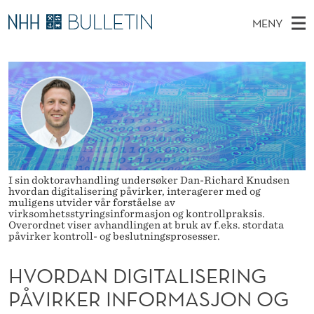
H
MENY
V
H
NO
EN
TIL WWW.NHH.NO
S
O
O
Ø
K
Stipendiater og nye forskerprofiler
V
I
R
N
E
Disputaser
E
D
T
T
D
Ekspertutvalg
S
A
T
M
E
Om Bulletin
D
N
E
E
T
I sin doktoravhandling undersøker Dan-Richard Knudsen
N
D
hvordan digitalisering påvirker, interagerer med og
muligens utvider vår forståelse av
Y
I
virksomhetsstyringsinformasjon og kontrollpraksis.
Overordnet viser avhandlingen at bruk av f.eks. stordata
påvirker kontroll- og beslutningsprosesser.
G
I
HVORDAN DIGITALISERING
T
PÅVIRKER INFORMASJON OG