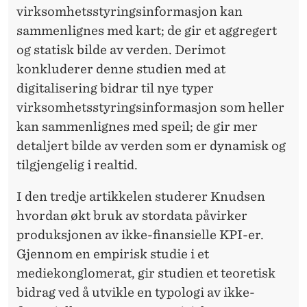
virksomhetsstyringsinformasjon kan
K
sammenlignes med kart; de gir et aggregert
S
og statisk bilde av verden. Derimot
O
konkluderer denne studien med at
digitalisering bidrar til nye typer
M
virksomhetsstyringsinformasjon som heller
H
kan sammenlignes med speil; de gir mer
E
detaljert bilde av verden som er dynamisk og
tilgjengelig i realtid.
T
S
I den tredje artikkelen studerer Knudsen
hvordan økt bruk av stordata påvirker
S
produksjonen av ikke-finansielle KPI-er.
T
Gjennom en empirisk studie i et
Y
mediekonglomerat, gir studien et teoretisk
bidrag ved å utvikle en typologi av ikke-
R