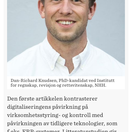
S
J
O
N
O
G
K
O
Dan-Richard Knudsen, PhD-kandidat ved Institutt
for regnskap, revisjon og rettsvitenskap, NHH.
N
T
Den første artikkelen kontrasterer
digitaliseringens påvirkning på
R
virksomhetsstyring- og kontroll med
O
påvirkningen av tidligere teknologier, som
f.eks. ERP-systemer. Litteraturstudien gir