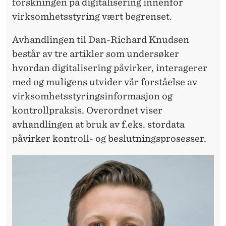
I
forskningen på digitalisering innenfor
virksomhetsstyring vært begrenset.
R
K
Avhandlingen til Dan-Richard Knudsen
består av tre artikler som undersøker
E
hvordan digitalisering påvirker, interagerer
R
med og muligens utvider vår forståelse av
I
virksomhetsstyringsinformasjon og
kontrollpraksis. Overordnet viser
N
avhandlingen at bruk av f.eks. stordata
F
påvirker kontroll- og beslutningsprosesser.
O
R
M
A