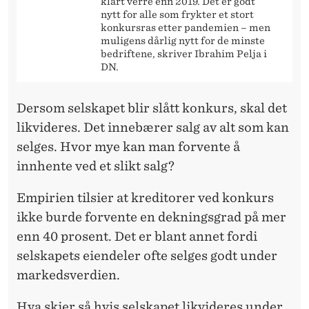
klart verre enn 2019. Det er godt
nytt for alle som frykter et stort
konkursras etter pandemien – men
muligens dårlig nytt for de minste
bedriftene, skriver Ibrahim Pelja i
DN.
Dersom selskapet blir slått konkurs, skal det
likvideres. Det innebærer salg av alt som kan
selges. Hvor mye kan man forvente å
innhente ved et slikt salg?
Empirien tilsier at kreditorer ved konkurs
ikke burde forvente en dekningsgrad på mer
enn 40 prosent. Det er blant annet fordi
selskapets eiendeler ofte selges godt under
markedsverdien.
Hva skjer så hvis selskapet likvideres under