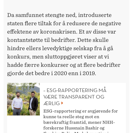
I
L
Da samfunnet stengte ned, introduserte
B
staten flere tiltak for å redusere de negative
effektene av koronakrisen. Et av disse var
E
kontantstøtte til bedrifter. Dette skulle
D
hindre ellers levedyktige selskap fra å gå
R
konkurs, men sluttoppgjøret viser at vi
hadde færre konkurser og at flere bedrifter
I
gjorde det bedre i 2020 enn i 2019.
F
T
– ESG-RAPPORTERING MÅ
VÆRE TRANSPARENT OG
E
ÆRLIG
R
ESG-rapportering er avgjørende for
kunne ta reelle steg mot en
?
bærekraftig framtid, mener NHH-
forskerne Hussnain Bashir og