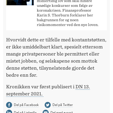
midlertidig lov som skal hindre
unødige konkurser som følge av
koronakrisen. Finansprofessor
Karin S. Thorburn forklarer her
bakgrunnen for og noen
risikomomenter ved den nye loven.
Hvorvidt dette er tilfelle med kontantstøtten,
er ikke umiddelbart klart, spesielt ettersom
mange privatpersoner ble permittert eller
mistet jobben, og selskapene som mottok
denne støtten, tilsynelatende gjorde det
bedre enn før.
Kronikken var først publisert i
DN 13.
september 2021.
Del på Facebook
Del på Twitter
Del på LinkedIn
Del med e-post