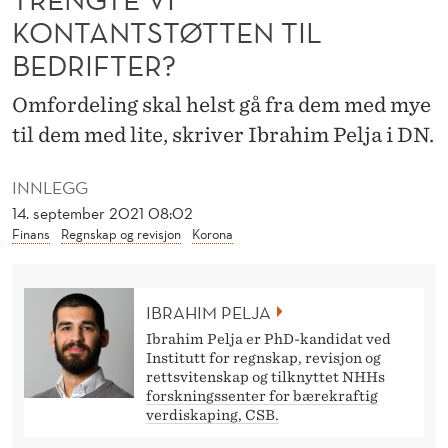
T
KONTANTSTØTTEN TIL
A
BEDRIFTER?
N
Omfordeling skal helst gå fra dem med mye
T
til dem med lite, skriver Ibrahim Pelja i DN.
S
INNLEGG
T
14. september 2021 08:02
Ø
Finans
Regnskap og revisjon
Korona
T
T
IBRAHIM PELJA
E
Ibrahim Pelja er PhD-kandidat ved
Institutt for regnskap, revisjon og
N
rettsvitenskap og tilknyttet NHHs
forskningssenter for bærekraftig
T
verdiskaping, CSB.