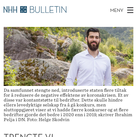
T
MENY
R
H
NO
TIL WWW.NHH.NO
S
E
O
Ø
K
Stipendiater og nye forskerprofiler
V
I
N
N
E
Disputaser
E
G
T
T
D
Ekspertutvalg
S
T
T
M
E
Om Bulletin
D
E
E
E
T
N
V
Y
Da samfunnet stengte ned, introduserte staten flere tiltak
I
for å redusere de negative effektene av koronakrisen. Et av
disse var kontantstøtte til bedrifter. Dette skulle hindre
K
ellers levedyktige selskap fra å gå konkurs, men
sluttoppgjøret viser at vi hadde færre konkurser og at flere
bedrifter gjorde det bedre i 2020 enn i 2019, skriver Ibrahim
O
Pelja i DN. Foto: Helge Skodvin
N
TRENGTE VI