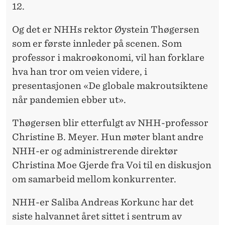
A
12.
N
Og det er NHHs rektor Øystein Thøgersen
S
som er første innleder på scenen. Som
E
professor i makroøkonomi, vil han forklare
hva han tror om veien videre, i
N
presentasjonen «De globale makroutsiktene
når pandemien ebber ut».
Thøgersen blir etterfulgt av NHH-professor
Christine B. Meyer. Hun møter blant andre
NHH-er og administrerende direktør
Christina Moe Gjerde fra Voi til en diskusjon
om samarbeid mellom konkurrenter.
NHH-er Saliba Andreas Korkunc har det
siste halvannet året sittet i sentrum av