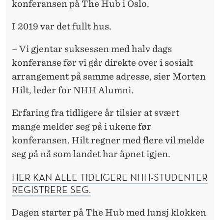
A
konferansen på The Hub i Oslo.
L
I 2019 var det fullt hus.
U
– Vi gjentar suksessen med halv dags
M
konferanse før vi går direkte over i sosialt
N
arrangement på samme adresse, sier Morten
Hilt, leder for NHH Alumni.
I
K
Erfaring fra tidligere år tilsier at svært
mange melder seg på i ukene før
O
konferansen. Hilt regner med flere vil melde
N
seg på nå som landet har åpnet igjen.
F
HER KAN ALLE TIDLIGERE NHH-STUDENTER
E
REGISTRERE SEG.
R
Dagen starter på The Hub med lunsj klokken