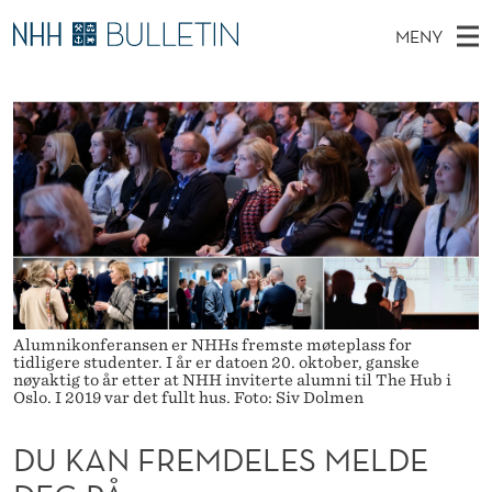
D
MENY
U
H
NO
TIL WWW.NHH.NO
S
K
O
Ø
K
Stipendiater og nye forskerprofiler
V
I
A
N
E
Disputaser
E
N
T
T
D
Ekspertutvalg
S
F
T
M
E
Om Bulletin
D
R
E
E
T
N
E
Y
M
Alumnikonferansen er NHHs fremste møteplass for
tidligere studenter. I år er datoen 20. oktober, ganske
D
nøyaktig to år etter at NHH inviterte alumni til The Hub i
Oslo. I 2019 var det fullt hus. Foto: Siv Dolmen
E
DU KAN FREMDELES MELDE
L