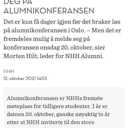
DEG PÅ
E
ALUMNIKONFERANSEN
S
Det er kun få dager igjen før det braker løs
M
på alumnikonferansen i Oslo. – Men det er
E
fremdeles mulig å melde seg på
L
konferansen onsdag 20. oktober, sier
D
Morten Hilt, leder for NHH Alumni.
E
NHH
D
12. oktober 2021 14:53
E
G
Alumnikonferansen er NHHs fremste
møteplass for tidligere studenter. I år er
P
datoen 20. oktober, ganske nøyaktig to år
Å
etter at NHH inviterte til den store