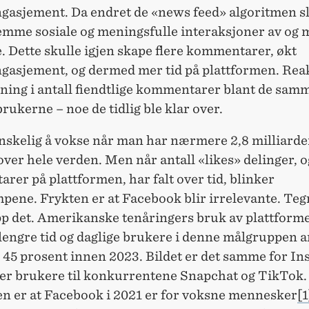
gasjement. Da endret de «news feed» algoritmen sl
remme sosiale og meningsfulle interaksjoner av og 
 Dette skulle igjen skape flere kommentarer, økt
gasjement, og dermed mer tid på plattformen. Re
kning i antall fiendtlige kommentarer blant de sam
rukerne – noe de tidlig ble klar over.
nskelig å vokse når man har nærmere 2,8 milliarde
ver hele verden. Men når antall «likes» delinger, o
er på plattformen, har falt over tid, blinker
pene. Frykten er at Facebook blir irrelevante. Teg
pp det. Amerikanske tenåringers bruk av plattform
 lengre tid og daglige brukere i denne målgruppen a
 45 prosent innen 2023. Bildet er det samme for I
er brukere til konkurrentene Snapchat og TikTok.
n er at Facebook i 2021 er for voksne mennesker
[1