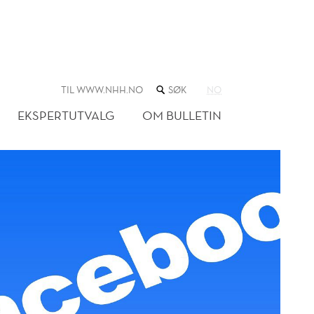
SØK
TIL WWW.NHH.NO
NO
I
NETTSTEDET
EKSPERTUTVALG
OM BULLETIN