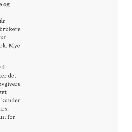
e og
år
 brukere
nur
ook. Mye
ed
ker det
lovgivere
kst
n kunder
urs.
nt for