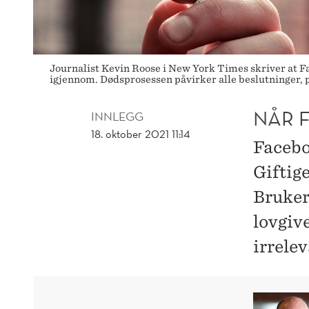
Journalist Kevin Roose i New York Times skriver at 
igjennom. Dødsprosessen påvirker alle beslutninger, pr
NÅR F
INNLEGG
18. oktober 2021 11:14
Facebo
Giftig
Bruker
lovgiv
irrele