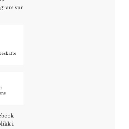
agram var
 beskatte
e
ens
cebook-
likk i