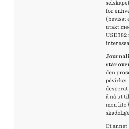
selskapet
for enhve
(bevisst
utakt med
USD382 i 
interessa
Journali
står ove
den pros
påvirker 
desperat 
å nå ut t
men lite
skadelig
Et annet 