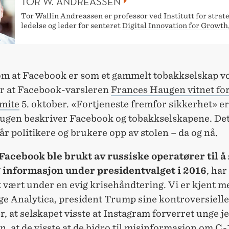
TOR W. ANDREASSEN
Tor Wallin Andreassen er professor ved Institutt for strate
ledelse og leder for senteret
Digital Innovation for Growt
m at Facebook er som et gammelt tobakkselskap v
er at Facebook-varsleren
Frances Haugen vitnet fo
mite
5. oktober. «Fortjeneste fremfor sikkerhet» e
augen beskriver Facebook og tobakkselskapene. Det
år politikere og brukere opp av stolen – da og nå.
 Facebook ble brukt av russiske operatører til å
g informasjon under presidentvalget i 2016
, har
 vært under en evig krisehåndtering. Vi er kjent m
e Analytica, president Trump sine kontroversielle
, at selskapet visste at Instagram forverret unge j
, at de visste at de bidro til misinformasjon om C-