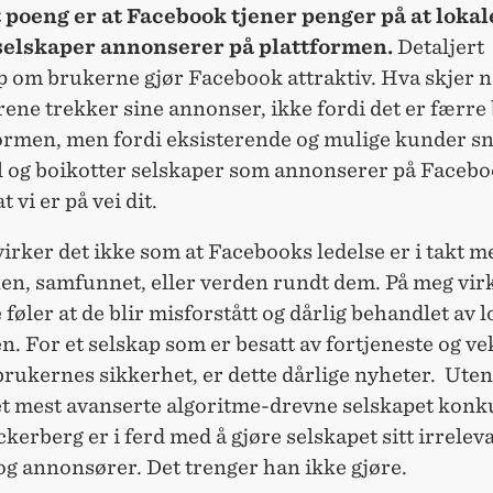
 poeng er at Facebook tjener penger på at lokal
selskaper annonserer på plattformen.
Detaljert
 om brukerne gjør Facebook attraktiv. Hva skjer n
ene trekker sine annonser, ikke fordi det er færre
formen, men fordi eksisterende og mulige kunder s
il og boikotter selskaper som annonserer på Faceb
t vi er på vei dit.
virker det ikke som at Facebooks ledelse er i takt m
en, samfunnet, eller verden rundt dem. På meg vir
 føler at de blir misforstått og dårlig behandlet av 
n. For et selskap som er besatt av fortjeneste og ve
brukernes sikkerhet, er dette dårlige nyheter. Ute
det mest avanserte algoritme-drevne selskapet konk
erberg er i ferd med å gjøre selskapet sitt irreleva
og annonsører. Det trenger han ikke gjøre.