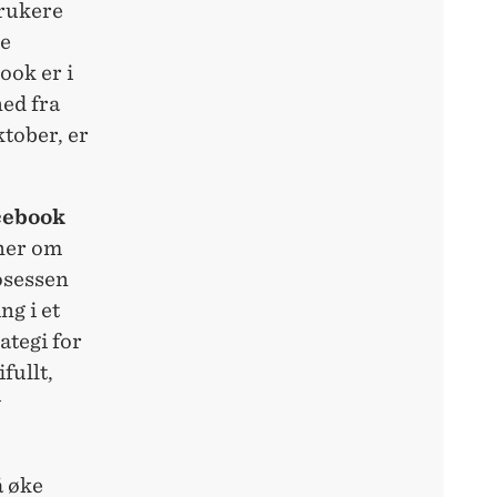
brukere
ne
ook er i
ned fra
tober, er
cebook
ner om
osessen
ng i et
ategi for
fullt,
v
å øke