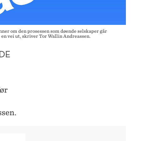
inner om den prosessen som døende selskaper går
 en vei ut, skriver Tor Wallin Andreassen.
NDE
:
før
ssen.