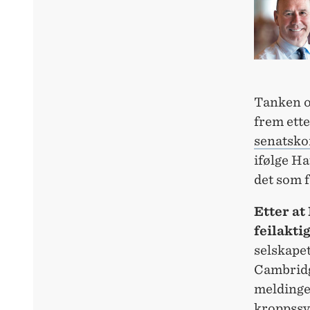
Tanken o
frem ett
senatsko
ifølge H
det som f
Etter at
feilakti
selskapet
Cambridg
meldinger
kroppssyn