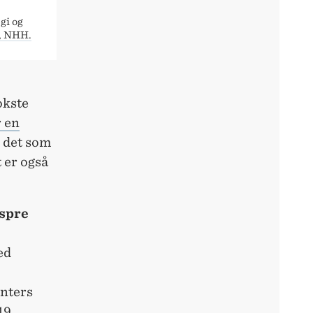
gi og
h, NHH.
okste
r en
r det som
 er også
 spre
ed
enters
19