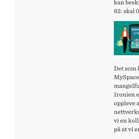
kan beskr
62: skal 0
Det som 
MySpace,
mangelful
Ironien e
oppleve a
nettverks
vi en kol
på at vi e