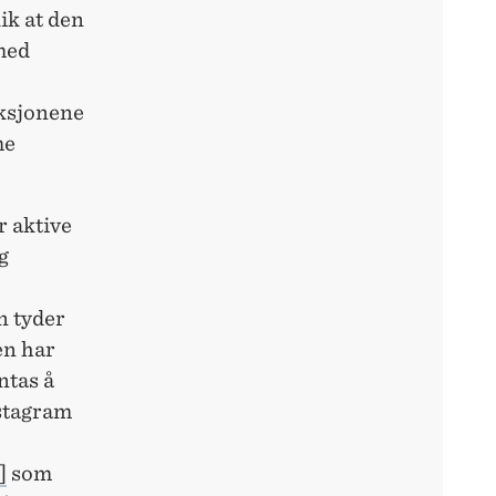
ik at den
med
aksjonene
me
r aktive
g
n tyder
en har
ntas å
nstagram
]
som