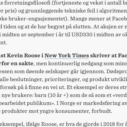
s forretningsfilosofi (fortjeneste og vekst i antall 
r pris) og grunnleggende tekniske feil i algoritme
 øke bruker-engasjementet). Mange mener at Faceb
 tiden og at de har begynt på slutten. At aksjen er 
midten av september i år til USD330 i midten av ok
nt.
st Kevin Roose i
New York Times
skriver at Fa
rfor en sakte
, men kontinuerlig nedgang som min
essen som døende selskaper går igjennom. Dødspr
alle beslutninger, prioriteringer, og produkt utvikli
forsøk på å finne en vei ut. Et eksempel er deres str
il nye brukere: barn (10 år +) som de så som et «verdi
 bearbeidet publikum». I Norge er markedsføring a
e produkter mot yngre konsumenter, forbudt.
eksempel, ifølge Roose, er hva de gjorde i 2018 for 