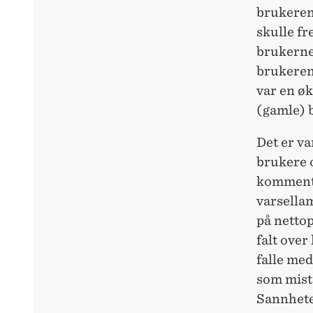
brukeren
skulle f
brukerne.
brukeren
var en ø
(gamle) b
Det er va
brukere o
kommentar
varsellam
på netto
falt over
falle med
som mist
Sannhete