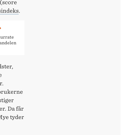
 (score
sindeks
.
turrate
handelen
ster,
e
r.
 brukerne
stiger
er. Da får
 Mye tyder