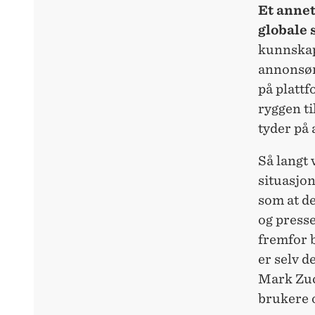
Et annet
globale 
kunnskap
annonsør
på platt
ryggen t
tyder på a
Så langt 
situasjon
som at de
og presse
fremfor 
er selv 
Mark Zuck
brukere 