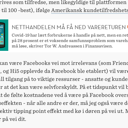
ives som tilfredse, men likegyldige til plattformen
 til 100 -best), ifølge
Amerikansk kundetilfredshet
NETTHANDELEN MÅ FÅ NED VARERETUREN
Covid-19 har lært forbrukerne å handle på nett, men en re
på 28 prosent er et voksende samfunnsproblem som vare
må løse, skriver Tor W. Andreassen i Finansavisen.
kan være Facebooks vei mot irrelevans (som Friend
 og Hi5 opplevde da Facebook ble etablert) vil vær
l tilgang på to viktige ressurser - ansatte og kunde
r at det kan være selvforskyldt. På et tidspunkt vil
t de følte kostnadene ved å være på Facebook over
effekten - når alle andre er der, må jeg også være d
lektiv tipping point effekt med kø i døren på vei ut.
r på vei dit.