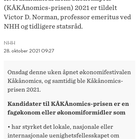
R
(KÅKÅnomics-prisen) 2021 er tildelt
I
Victor D. Norman, professor emeritus ved
S
NHH og tidligere statsråd.
E
NHH
N
28. oktober 2021 09:27
T
I
Onsdag denne uken åpnet økonomifestivalen
Kåkånomics, og samtidig ble Kåkånomics-
L
prisen 2021.
N
Kandidater til KÅKÅnomics-prisen er en
O
fagøkonom eller økonomiformidler som
R
• har styrket det lokale, nasjonale eller
M
internasjonale uenighetsfellesskapet om