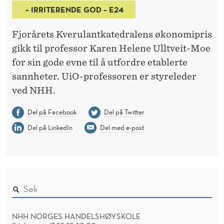
– IRRITERENDE GOD – E24
Fjorårets Kverulantkatedralens økonomipris
gikk til professor Karen Helene Ulltveit-Moe
for sin gode evne til å utfordre etablerte
sannheter. UiO-professoren er styreleder
ved NHH.
Del på Facebook
Del på Twitter
Del på LinkedIn
Del med e-post
NHH NORGES HANDELSHØYSKOLE