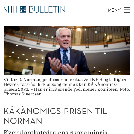
K
MENY
Å
H
NO
TIL WWW.NHH.NO
S
K
O
Ø
K
Stipendiater og nye forskerprofiler
V
I
Å
N
E
Disputaser
E
N
T
T
D
Ekspertutvalg
S
O
T
M
E
Om Bulletin
D
M
E
E
T
N
Victor D. Norman, professor emeritus ved NHH og tidligere
I
Høyre-statsråd, fikk onsdag denne uken KÅKÅnomics-
Y
prisen 2021. – Han er irriterende god, mener komiteen. Foto:
C
Thomas Sivertsen
S
KÅKÅNOMICS-PRISEN TIL
-
NORMAN
P
Kverulantkatedralens økonomipris