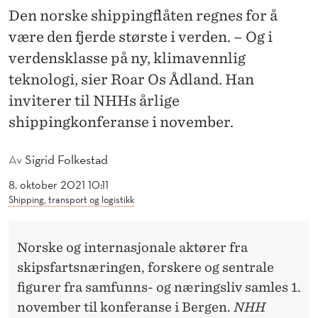
S
Den norske shippingflåten regnes for å
S
være den fjerde største i verden. – Og i
E
verdensklasse på ny, klimavennlig
teknologi, sier Roar Os Ådland. Han
P
inviterer til NHHs årlige
Å
shippingkonferanse i november.
N
Av
Sigrid Folkestad
Y
8. oktober 2021 10:11
,
Shipping, transport og logistikk
K
L
Norske og internasjonale aktører fra
I
skipsfartsnæringen, forskere og sentrale
figurer fra samfunns- og næringsliv samles 1.
M
november til konferanse i Bergen.
NHH