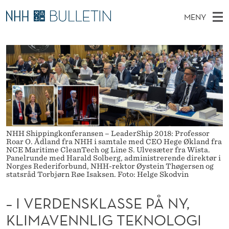
–
MENY
I
H
NO
TIL WWW.NHH.NO
S
V
O
Ø
K
Stipendiater og nye forskerprofiler
V
I
E
N
E
Disputaser
E
R
T
T
D
Ekspertutvalg
S
D
T
M
E
Om Bulletin
D
E
E
E
T
NHH Shippingkonferansen – LeaderShip 2018: Professor
N
N
Roar O. Ådland fra NHH i samtale med CEO Hege Økland fra
Y
NCE Maritime CleanTech og Line S. Ulvesæter fra Wista.
S
Panelrunde med Harald Solberg, administrerende direktør i
Norges Rederiforbund, NHH-rektor Øystein Thøgersen og
K
statsråd Torbjørn Røe Isaksen. Foto: Helge Skodvin
L
– I VERDENSKLASSE PÅ NY,
A
KLIMAVENNLIG TEKNOLOGI