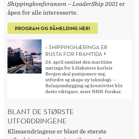
A
Shippingkonferansen – LeaderShip 2021
er
V
åpen for alle interesserte.
E
PROGRAM OG PÅMELDING HER!
N
N
– SHIPPINGNÆRINGA ER
RUSTA FOR FRAMTIDA
L
24. april samlast den maritime
næringa for å diskutere korleis
I
Bergen skal posisjonere seg,
utfordre og skape ny teknologi. –
G
Relasjonsbygging og kreativitet blir
T
desto viktigare, seier NHH-forskar.
E
BLANT DE STØRSTE
K
UTFORDRINGENE
N
Klimaendringene er blant de største