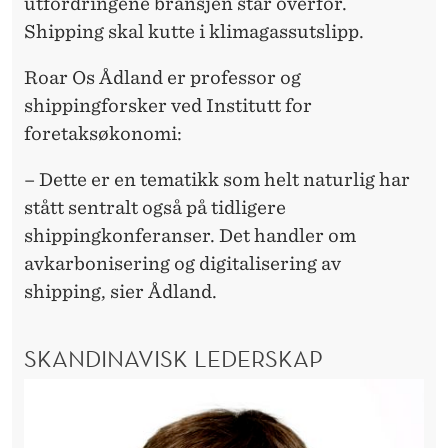
O
utfordringene bransjen står overfor.
Shipping skal kutte i klimagassutslipp.
L
O
Roar Os Ådland er professor og
shippingforsker ved Institutt for
G
foretaksøkonomi:
I
– Dette er en tematikk som helt naturlig har
stått sentralt også på tidligere
shippingkonferanser. Det handler om
avkarbonisering og digitalisering av
shipping, sier Ådland.
SKANDINAVISK LEDERSKAP