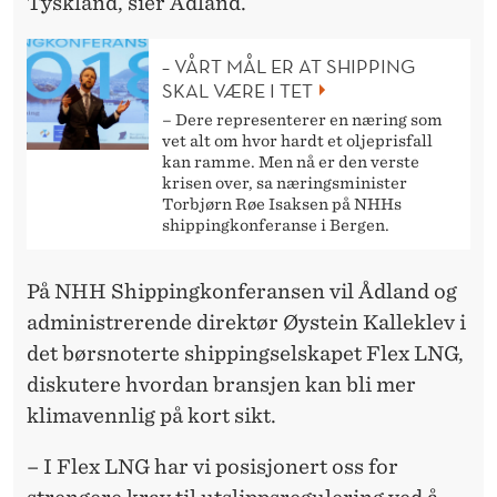
Tyskland, sier Ådland.
– VÅRT MÅL ER AT SHIPPING
SKAL VÆRE I TET
– Dere representerer en næring som
vet alt om hvor hardt et oljeprisfall
kan ramme. Men nå er den verste
krisen over, sa næringsminister
Torbjørn Røe Isaksen på NHHs
shippingkonferanse i Bergen.
På NHH Shippingkonferansen vil Ådland og
administrerende direktør Øystein Kalleklev i
det børsnoterte shippingselskapet Flex LNG,
diskutere hvordan bransjen kan bli mer
klimavennlig på kort sikt.
– I Flex LNG har vi posisjonert oss for