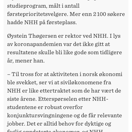
studieprogram, målt i antall
førsteprioritetsvelgere. Mer enn 2 100 søkere
hadde NHH på førsteplass.
Øystein Thøgersen er rektor ved NHH. I lys
av koronapandemien var det ikke gitt at
resultatene skulle bli like gode som tidligere
år, mener han.
– Til tross for at aktiviteten i norsk økonomi
ble svekket, ser vi at siviløkonomene fra
NHH er like ettertraktet som de har vært de
siste årene. Etterspørselen etter NHH-
studentene er robust overfor
konjunktursvingningene og de får relevante
jobber. Det er alltid behov for dyktige og
faglig oppdaterte økonomer, og NHH-