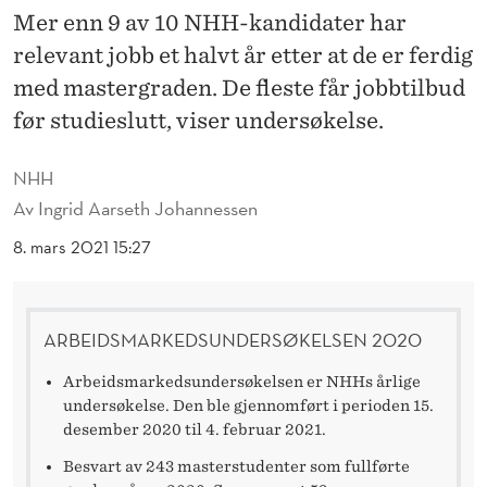
R
Mer enn 9 av 10 NHH-kandidater har
S
relevant jobb et halvt år etter at de er ferdig
I
med mastergraden. De fleste får jobbtilbud
før studieslutt, viser undersøkelse.
K
R
NHH
E
Av
Ingrid Aarseth Johannessen
T
8. mars 2021 15:27
R
E
ARBEIDSMARKEDSUNDERSØKELSEN 2020
L
Arbeidsmarkedsundersøkelsen er NHHs årlige
undersøkelse. Den ble gjennomført i perioden 15.
E
desember 2020 til 4. februar 2021.
V
Besvart av 243 masterstudenter som fullførte