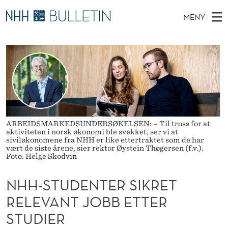
N
MENY
H
H
NO
EN
TIL WWW.NHH.NO
S
H
O
Ø
K
Stipendiater og nye forskerprofiler
V
I
-
N
E
Disputaser
E
S
T
T
D
Ekspertutvalg
S
T
T
M
E
Om Bulletin
D
U
E
E
ARBEIDSMARKEDSUNDERSØKELSEN: – Til tross for at
T
aktiviteten i norsk økonomi ble svekket, ser vi at
N
D
siviløkonomene fra NHH er like ettertraktet som de har
vært de siste årene, sier rektor Øystein Thøgersen (f.v.).
Y
E
Foto: Helge Skodvin
N
NHH-STUDENTER SIKRET
T
RELEVANT JOBB ETTER
E
STUDIER