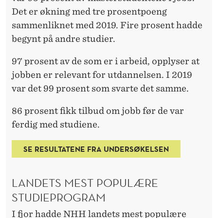
S
Det er økning med tre prosentpoeng
T
sammenliknet med 2019. Fire prosent hadde
U
begynt på andre studier.
D
97 prosent av de som er i arbeid, opplyser at
I
jobben er relevant for utdannelsen. I 2019
var det 99 prosent som svarte det samme.
E
R
86 prosent fikk tilbud om jobb før de var
ferdig med studiene.
SE RESULTATENE FRA UNDERSØKELSEN
LANDETS MEST POPULÆRE
STUDIEPROGRAM
I fjor hadde NHH landets mest populære