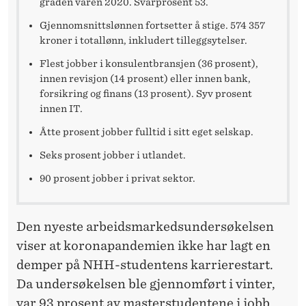
A
graden våren 2020. Svarprosent 53.
N
Gjennomsnittslønnen fortsetter å stige. 574 357
kroner i totallønn, inkludert tilleggsytelser.
T
Flest jobber i konsulentbransjen (36 prosent),
J
innen revisjon (14 prosent) eller innen bank,
forsikring og finans (13 prosent). Syv prosent
O
innen IT.
B
Åtte prosent jobber fulltid i sitt eget selskap.
B
Seks prosent jobber i utlandet.
E
90 prosent jobber i privat sektor.
T
Den nyeste arbeidsmarkedsundersøkelsen
T
viser at koronapandemien ikke har lagt en
E
demper på NHH-studentens karrierestart.
R
Da undersøkelsen ble gjennomført i vinter,
var 93 prosent av masterstudentene i jobb.