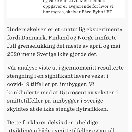
og være effektivt. Men teamets
oppgaver er avgjørende for hvor vi
bør møtes, skriver Bård Fyhn i BT.
Undersøkelsen er et «naturlig eksperiment»
fordi Danmark, Finland og Norge innførte
full grenselukking det meste av april og mai
2020 mens Sverige ikke gjorde det.
Vår analyse viste at i gjennomsnitt resulterte
stengning i en signifikant lavere vekst i
covid-19 tilfeller pr. innbygger. Vi
konkluderte med at 15 prosent av veksten i
smittetilfeller pr. innbygger i Sverige
skyldtes at de ikke stengte flytrafikken.
Dette forklarer delvis den uheldige
utviklingen både i smittetilfeller og antall