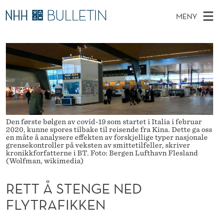
R
MENY
E
H
NO
TIL WWW.NHH.NO
S
T
O
Ø
K
Stipendiater og nye forskerprofiler
V
I
T
N
E
Disputaser
E
Å
T
T
D
Ekspertutvalg
S
S
T
M
E
Om Bulletin
D
T
E
E
Den første bølgen av covid-19 som startet i Italia i februar
T
N
2020, kunne spores tilbake til reisende fra Kina. Dette ga oss
E
en måte å analysere effekten av forskjellige typer nasjonale
Y
grensekontroller på veksten av smittetilfeller, skriver
N
kronikkforfatterne i BT. Foto: Bergen Lufthavn Flesland
(Wolfman, wikimedia)
G
RETT Å STENGE NED
E
FLYTRAFIKKEN
N