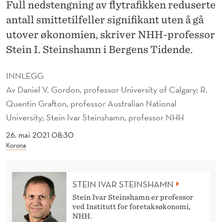
E
Full nedstengning av flytrafikken reduserte
antall smittetilfeller signifikant uten å gå
D
utover økonomien, skriver NHH-professor
F
Stein I. Steinshamn i Bergens Tidende.
L
INNLEGG
Y
Av
Daniel V. Gordon, professor University of Calgary; R.
T
Quentin Grafton, professor Australian National
R
University; Stein Ivar Steinshamn, professor NHH
A
26. mai 2021 08:30
Korona
F
I
STEIN IVAR STEINSHAMN
K
Stein Ivar Steinshamn er professor
K
ved Institutt for foretaksøkonomi,
NHH.