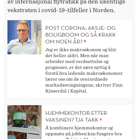
av internasjonal flytrafikk på den ukentlige
vekstraten i covid-19-tilfeller i Norden.
POST CORONA: AKSJE- OG
BOLIGBOOM OG SÅ KRAKK
OM NOEN ÅR?
Jeg er ikke makroøkonom og blir
det heller aldri. Men når man
arbeider med verdsettelse og
prognoser, er det særs nyttig å
forstå hva ledende makroøkonomer
lærer oss om de overordnede
markedssvingningene, skriver Finn
Kinserdal i Kapital.
HJEMMEKONTOR ETTER
VAKSINEN? TJA TAKK
Å kombinere hjemmekontor og
oppmøte på jobben kan fungere bra