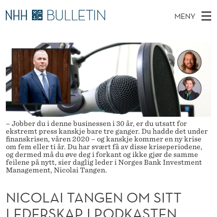
N
MENY
I
H
NO
TIL WWW.NHH.NO
S
C
O
Ø
K
Stipendiater og nye forskerprofiler
V
I
O
N
E
Disputaser
E
L
T
T
D
Ekspertutvalg
S
A
T
M
E
Om Bulletin
D
I
E
E
– Jobber du i denne businessen i 30 år, er du utsatt for
T
N
T
ekstremt press kanskje bare tre ganger. Du hadde det under
finanskrisen, våren 2020 – og kanskje kommer en ny krise
Y
A
om fem eller ti år. Du har svært få av disse kriseperiodene,
og dermed må du øve deg i forkant og ikke gjør de samme
feilene på nytt, sier daglig leder i Norges Bank Investment
N
Management, Nicolai Tangen.
G
NICOLAI TANGEN OM SITT
E
LEDERSKAP I PODKASTEN