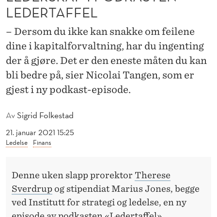
N
LEDERTAFFEL
O
– Dersom du ikke kan snakke om feilene
M
dine i kapitalforvaltning, har du ingenting
S
der å gjøre. Det er den eneste måten du kan
I
bli bedre på, sier Nicolai Tangen, som er
gjest i ny podkast-episode.
T
T
Av
Sigrid Folkestad
L
21. januar 2021 15:25
Ledelse
Finans
E
D
Denne uken slapp prorektor
Therese
E
Sverdrup
og stipendiat Marius Jones, begge
R
ved Institutt for strategi og ledelse, en ny
episode av podkasten «Ledertaffel».