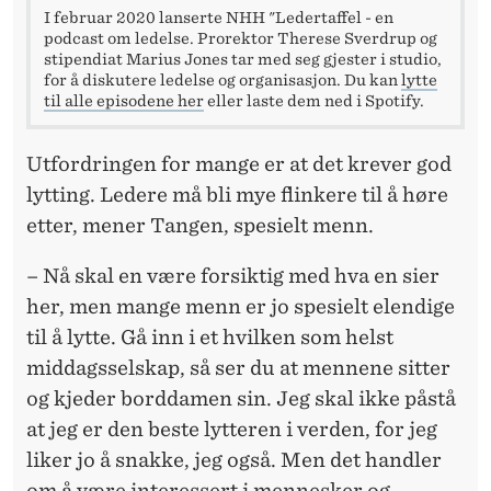
L
I februar 2020 lanserte NHH "Ledertaffel - en
podcast om ledelse. Prorektor Therese Sverdrup og
stipendiat Marius Jones tar med seg gjester i studio,
for å diskutere ledelse og organisasjon. Du kan
lytte
til alle episodene her
eller laste dem ned i Spotify.
Utfordringen for mange er at det krever god
lytting. Ledere må bli mye flinkere til å høre
etter, mener Tangen, spesielt menn.
– Nå skal en være forsiktig med hva en sier
her, men mange menn er jo spesielt elendige
til å lytte. Gå inn i et hvilken som helst
middagsselskap, så ser du at mennene sitter
og kjeder borddamen sin. Jeg skal ikke påstå
at jeg er den beste lytteren i verden, for jeg
liker jo å snakke, jeg også. Men det handler
om å være interessert i mennesker og