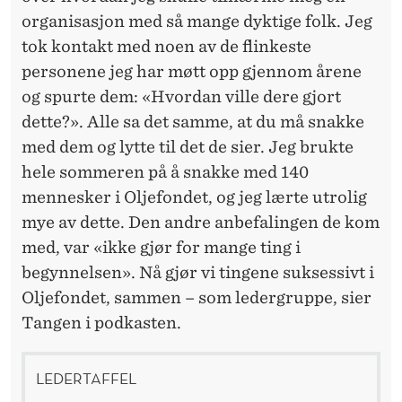
E
organisasjon med så mange dyktige folk. Jeg
N
tok kontakt med noen av de flinkeste
L
personene jeg har møtt opp gjennom årene
og spurte dem: «Hvordan ville dere gjort
E
dette?». Alle sa det samme, at du må snakke
D
med dem og lytte til det de sier. Jeg brukte
E
hele sommeren på å snakke med 140
R
mennesker i Oljefondet, og jeg lærte utrolig
mye av dette. Den andre anbefalingen de kom
T
med, var «ikke gjør for mange ting i
A
begynnelsen». Nå gjør vi tingene suksessivt i
F
Oljefondet, sammen – som ledergruppe, sier
Tangen i podkasten.
F
E
LEDERTAFFEL