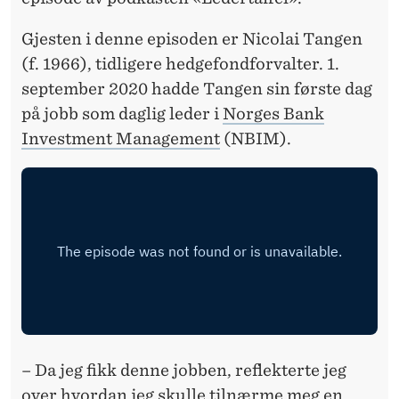
S
K
Gjesten i denne episoden er Nicolai Tangen
(f. 1966), tidligere hedgefondforvalter. 1.
A
september 2020 hadde Tangen sin første dag
P
på jobb som daglig leder i
Norges Bank
I
Investment Management
(NBIM).
P
O
D
K
A
S
T
– Da jeg fikk denne jobben, reflekterte jeg
over hvordan jeg skulle tilnærme meg en