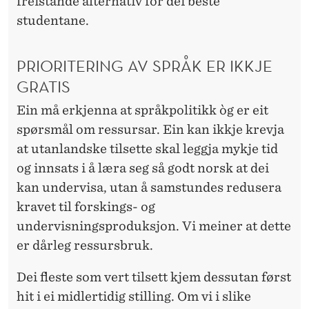
S
freistande alternativ for dei beste
studentane.
K
U
PRIORITERING AV SPRÅK ER IKKJE
L
GRATIS
A
Ein må erkjenna at språkpolitikk òg er eit
R
spørsmål om ressursar. Ein kan ikkje krevja
?
at utanlandske tilsette skal leggja mykje tid
og innsats i å læra seg så godt norsk at dei
kan undervisa, utan å samstundes redusera
kravet til forskings- og
undervisningsproduksjon. Vi meiner at dette
er dårleg ressursbruk.
Dei fleste
som vert tilsett kjem dessutan først
hit i ei midlertidig stilling. Om vi i slike