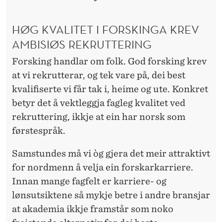
E
R
HØG KVALITET I FORSKINGA KREV
S
AMBISIØS REKRUTTERING
I
Forsking handlar om folk. God forsking krev
T
at vi rekrutterar, og tek vare på, dei best
kvalifiserte vi får tak i, heime og ute. Konkret
E
betyr det å vektleggja fagleg kvalitet ved
T
rekruttering, ikkje at ein har norsk som
O
førstespråk.
G
Samstundes må vi
òg gjera det meir attraktivt
H
for nordmenn å velja ein forskarkarriere.
Innan mange fagfelt er karriere- og
Ø
lønsutsiktene så mykje betre i andre bransjar
G
at akademia ikkje framstår som noko