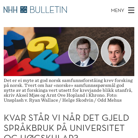
K
MENY
V
H
NO
TIL WWW.NHH.NO
S
A
O
Ø
K
Stipendiater og nye forskerprofiler
V
I
R
N
E
Disputaser
E
S
T
T
D
Ekspertutvalg
S
T
T
M
E
Om Bulletin
D
Å
E
E
T
Det er ei myte at god norsk samfunnsforståing krev forsking
N
R
på norsk. Tvert om har «norske» samfunnsspørsmål god
Y
nytte av at forskinga vert utsett for krevjande blikk utanfrå,
V
skriv Aksel Mjøs og Arnt Ove Hopland i Khrono. Foto:
Unsplash v. Ryan Wallace / Helge Skodvin / Odd Mehus
I
KVAR STÅR VI NÅR DET GJELD
N
SPRÅKBRUK PÅ UNIVERSITET
Å
OG HØGSKULAR?