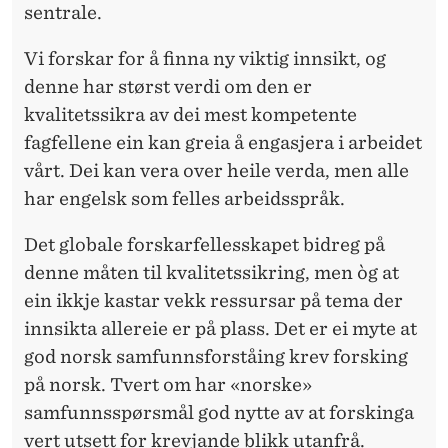
Å
sentrale.
K
Vi forskar for å finna ny viktig innsikt, og
B
denne har størst verdi om den er
R
kvalitetssikra av dei mest kompetente
fagfellene ein kan greia å engasjera i arbeidet
U
vårt. Dei kan vera over heile verda, men alle
K
har engelsk som felles arbeidsspråk.
P
Det globale forskarfellesskapet
bidreg på
Å
denne måten til kvalitetssikring, men òg at
U
ein ikkje kastar vekk ressursar på tema der
innsikta allereie er på plass. Det er ei myte at
N
god norsk samfunnsforståing krev forsking
I
på norsk. Tvert om har «norske»
V
samfunnsspørsmål god nytte av at forskinga
vert utsett for krevjande blikk utanfrå.