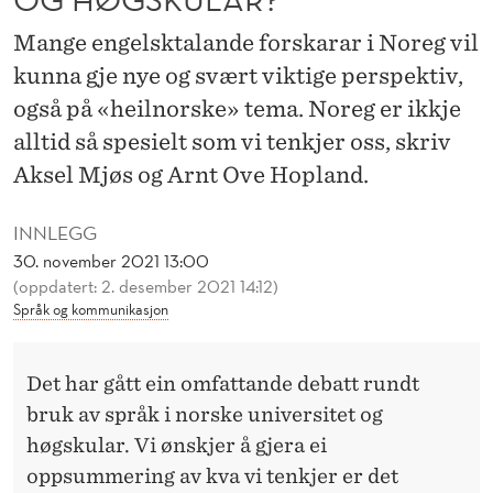
R
Mange engelsktalande forskarar i Noreg vil
D
kunna gje nye og svært viktige perspektiv,
E
også på «heilnorske» tema. Noreg er ikkje
T
alltid så spesielt som vi tenkjer oss, skriv
G
Aksel Mjøs og Arnt Ove Hopland.
J
INNLEGG
E
30. november 2021 13:00
(oppdatert: 2. desember 2021 14:12)
L
Språk og kommunikasjon
D
S
Det har gått
ein omfattande debatt rundt
P
bruk av språk i norske universitet og
høgskular. Vi ønskjer å gjera ei
R
oppsummering av kva vi tenkjer er det