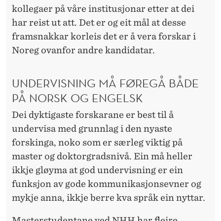
kollegaer på våre institusjonar etter at dei
har reist ut att. Det er og eit mål at desse
framsnakkar korleis det er å vera forskar i
Noreg ovanfor andre kandidatar.
UNDERVISNING MÅ FØREGÅ BÅDE
PÅ NORSK OG ENGELSK
Dei dyktigaste forskarane er best til å
undervisa med grunnlag i den nyaste
forskinga, noko som er særleg viktig på
master og doktorgradsnivå. Ein må heller
ikkje gløyma at god undervisning er ein
funksjon av gode kommunikasjonsevner og
mykje anna, ikkje berre kva språk ein nyttar.
Masterstudentane ved NHH
har fleire