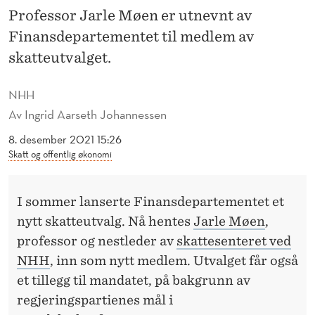
I
Professor Jarle Møen er utnevnt av
N
Finansdepartementet til medlem av
N
skatteutvalget.
I
NHH
S
Av
Ingrid Aarseth Johannessen
K
8. desember 2021 15:26
Skatt og offentlig økonomi
A
T
I sommer lanserte Finansdepartementet et
T
nytt skatteutvalg. Nå hentes
Jarle Møen
,
E
professor og nestleder av
skattesenteret ved
NHH
, inn som nytt medlem. Utvalget får også
U
et tillegg til mandatet, på bakgrunn av
T
regjeringspartienes mål i