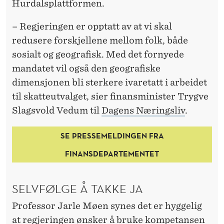
V
Hurdalsplattformen.
A
– Regjeringen er opptatt av at vi skal
L
redusere forskjellene mellom folk, både
sosialt og geografisk. Med det fornyede
G
mandatet vil også den geografiske
dimensjonen bli sterkere ivaretatt i arbeidet
til skatteutvalget, sier finansminister Trygve
Slagsvold Vedum til
Dagens Næringsliv
.
SE PRESSEMELDINGEN FRA
FINANSDEPARTEMENTET
SELVFØLGE Å TAKKE JA
Professor Jarle Møen synes det er hyggelig
at regjeringen ønsker å bruke kompetansen