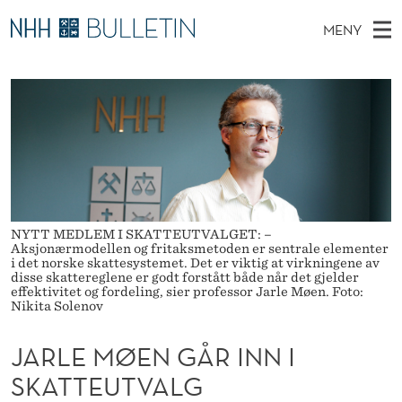
J
MENY
A
H
NO
TIL WWW.NHH.NO
S
R
O
Ø
K
Stipendiater og nye forskerprofiler
V
I
L
N
E
Disputaser
E
E
T
T
D
Ekspertutvalg
S
M
T
M
E
Om Bulletin
D
Ø
E
E
T
NYTT MEDLEM I SKATTEUTVALGET: –
N
E
Aksjonærmodellen og fritaksmetoden er sentrale elementer
Y
i det norske skattesystemet. Det er viktig at virkningene av
N
disse skattereglene er godt forstått både når det gjelder
effektivitet og fordeling, sier professor Jarle Møen. Foto:
G
Nikita Solenov
Å
JARLE MØEN GÅR INN I
R
SKATTEUTVALG