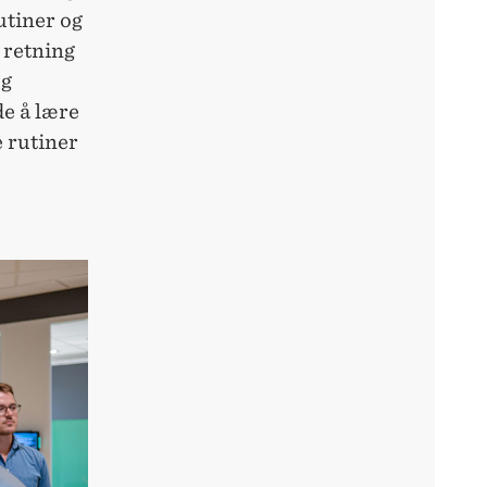
rutiner og
 retning
og
de å lære
e rutiner