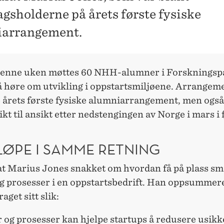
agsholderne på årets første fysiske
iarrangement.
enne uken møttes 60 NHH-alumner i Forskningsp
å høre om utvikling i oppstartsmiljøene. Arrangem
e årets første fysiske alumniarrangement, men også
kt til ansikt etter nedstengingen av Norge i mars i f
LØPE I SAMME RETNING
at Marius Jones snakket om hvordan få på plass sm
og prosesser i en oppstartsbedrift. Han oppsummer
aget sitt slik:
 og prosesser kan hjelpe startups å redusere usikk