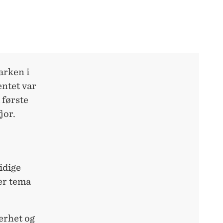
arken i
entet var
 første
jor.
idige
er tema
erhet og