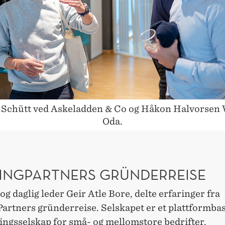
OUS
 Schütt ved Askeladden & Co og Håkon Halvorsen 
Oda.
INGPARTNERS GRÜNDERREISE
g daglig leder Geir Atle Bore, delte erfaringer fra
artners gründerreise. Selskapet er et plattformba
ingsselskap for små- og mellomstore bedrifter.