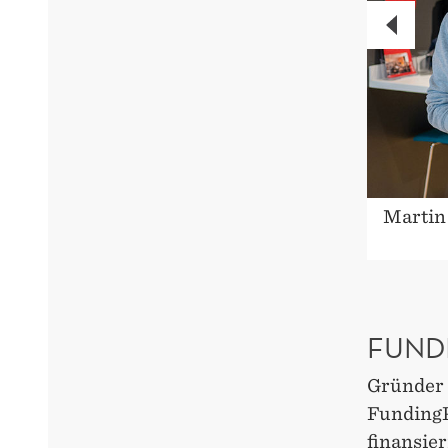
PREVI
s Wilhelmsen og Ida Elisabeth Sørlie i
Martin
Ericsson.
FUND
Gründer o
FundingP
finansier