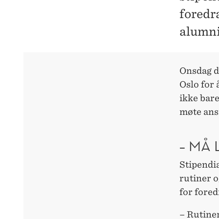
foredr
alumn
Onsdag d
Oslo for 
ikke bar
møte ansi
– MÅ 
Stipendi
rutiner 
for foredr
– Rutiner