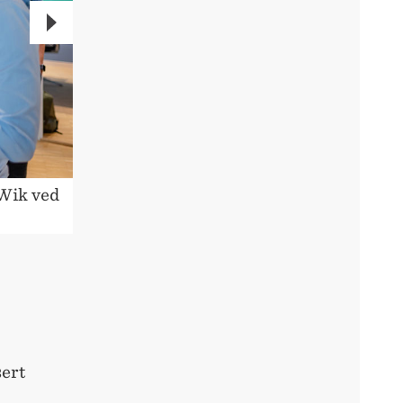
NEXT
Wik ved
F.v. Rolf Assev i StartupLab, først
Sverdrup og Christoffer Petterse
sert