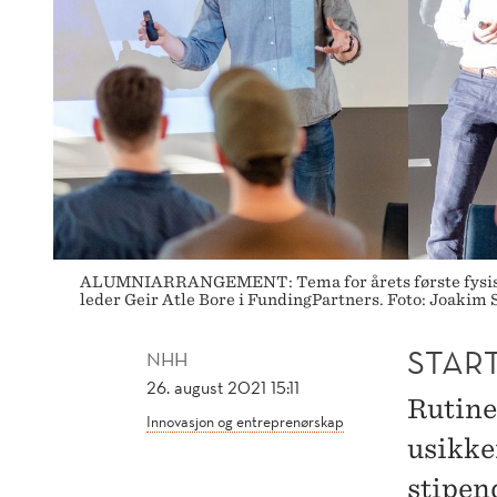
ALUMNIARRANGEMENT: Tema for årets første fysiske a
leder Geir Atle Bore i FundingPartners. Foto: Joakim 
STAR
NHH
26. august 2021 15:11
Rutine
Innovasjon og entreprenørskap
usikker
stipen