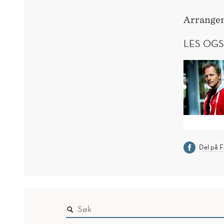
Arrangem
LES OGS
Del på 