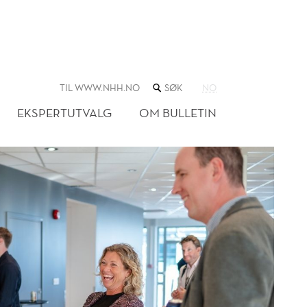
SØK
TIL WWW.NHH.NO
NO
I
NETTSTEDET
EKSPERTUTVALG
OM BULLETIN