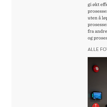
gi økt ef
prosesse
uten å lø
prosesser
fra andre
og proses
ALLE FO