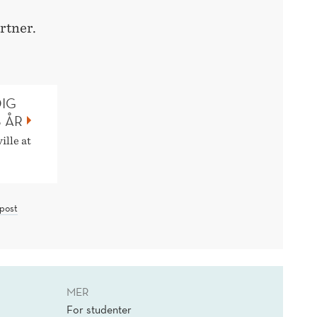
rtner.
DIG
 ÅR
ille at
post
MER
For studenter