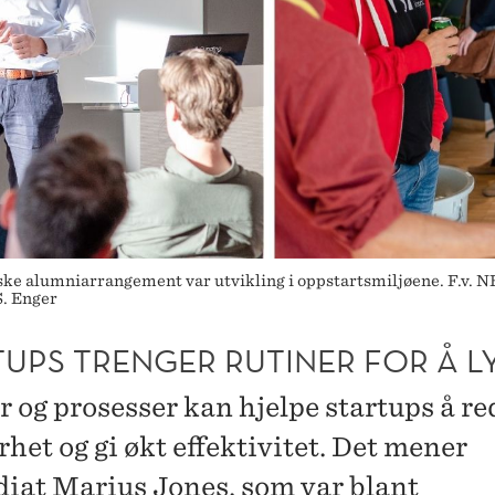
lumniarrangement var utvikling i oppstartsmiljøene. F.v. NHH
S. Enger
TUPS TRENGER RUTINER FOR Å L
r og prosesser kan hjelpe startups å r
het og gi økt effektivitet. Det mener
diat Marius Jones, som var blant