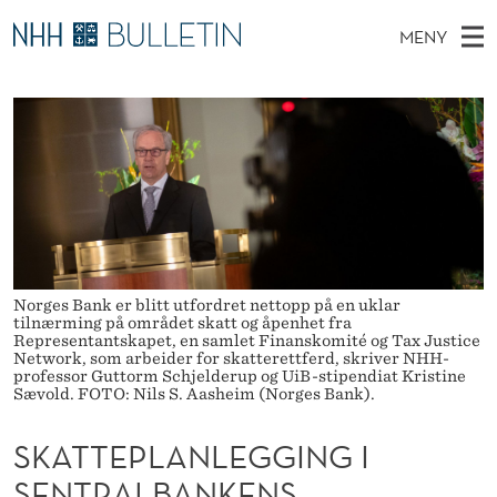
S
MENY
K
H
NO
TIL WWW.NHH.NO
S
A
O
Ø
K
Stipendiater og nye forskerprofiler
V
I
T
N
E
Disputaser
E
T
T
T
D
Ekspertutvalg
S
E
T
M
E
Om Bulletin
D
P
E
E
T
N
L
Norges Bank er blitt utfordret nettopp på en uklar
tilnærming på området skatt og åpenhet fra
Y
A
Representantskapet, en samlet Finanskomité og Tax Justice
Network, som arbeider for skatterettferd, skriver NHH-
professor Guttorm Schjelderup og UiB-stipendiat Kristine
N
Sævold. FOTO: Nils S. Aasheim (Norges Bank).
L
SKATTEPLANLEGGING I
E
SENTRALBANKENS