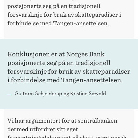
D
posisjonerte seg på en tradisjonell
S
forsvarslinje for bruk av skatteparadiser i
O
forbindelse med Tangen-ansettelsen.
N
E
Konklusjonen er at Norges Bank
R
posisjonerte seg på en tradisjonell
forsvarslinje for bruk av skatteparadiser
i forbindelse med Tangen-ansettelsen.
Guttorm Schjelderup og Kristine Sævold
Vi har argumentert for at sentralbanken
dermed utfordret sitt eget
forventningsdokument på skatt, samt norsk