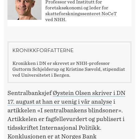
L
Professor ved Institutt for
foretaksøkonomi og leder for
B
skatteforskningssenteret NoCeT
ved NHH.
A
N
K
KRONIKKFORFATTERNE
E
Kronikken i DN er skrevet av NHH-professor
N
Guttorm Schjelderup og Kristine Sævold, stipendiat
ved Universitetet i Bergen.
S
B
Sentralbanksjef
Øystein Olsen skriver i DN
17. august at han er uenig i vår analyse
i
L
artikkelen «I sentralbankens blindsoner».
I
Artikkelen er fagfellevurdert og publisert i
N
tidsskriftet Internasjonal Politikk.
Konklusjonen er at Norges Bank