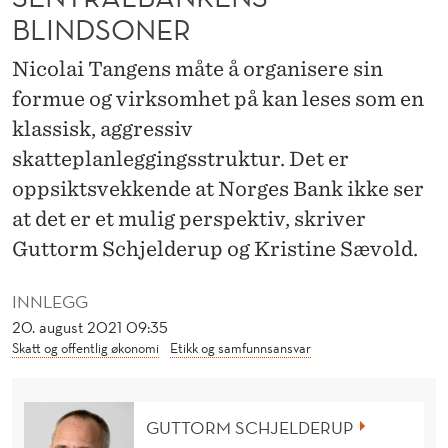
G
BLINDSONER
G
Nicolai Tangens måte å organisere sin
I
formue og virksomhet på kan leses som en
N
klassisk, aggressiv
G
skatteplanleggingsstruktur. Det er
oppsiktsvekkende at Norges Bank ikke ser
I
at det er et mulig perspektiv, skriver
S
Guttorm Schjelderup og Kristine Sævold.
E
INNLEGG
N
20. august 2021 09:35
T
Skatt og offentlig økonomi
Etikk og samfunnsansvar
R
A
GUTTORM SCHJELDERUP