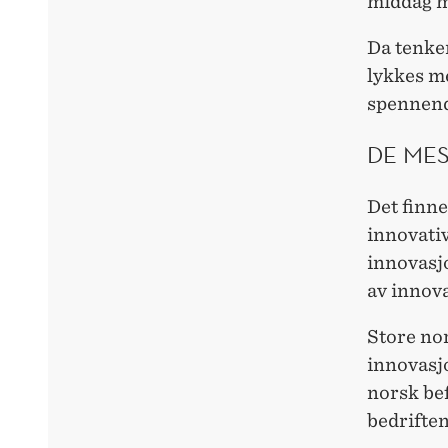
middag m
Da tenke
lykkes me
spennend
DE MES
Det finn
innovati
innovasj
av innov
Store nor
innovasjo
norsk be
bedrifte