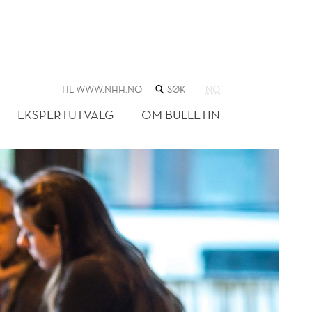
SØK
TIL WWW.NHH.NO
NO
I
NETTSTEDET
EKSPERTUTVALG
OM BULLETIN