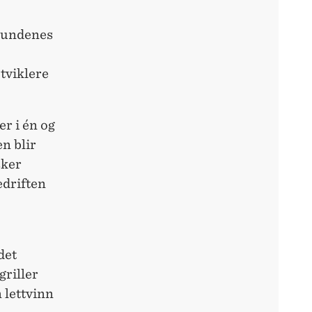
 kundenes
utviklere
r i én og
n blir
sker
edriften
det
griller
 lettvinn