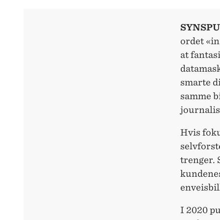
SYNSPU
ordet «i
at fantas
datamask
smarte d
samme bil
journalis
Hvis foku
selvfors
trenger. 
kundenes 
enveisbil
I 2020 p