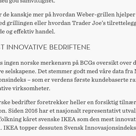
ed god samvittighet.
r de kanskje mer på hvordan Weber-grillen hjelper
d grillingen eller hvordan Trader Joe’s tilrettelegg
e og effektiv handel.
T INNOVATIVE BEDRIFTENE
es ingen norske merkenavn på BCGs oversikt over 
ve selskapene. Det stemmer godt med våre data fra
onsindeks – som er verdens første kundebaserte r
ative virksomheter.
ske bedrifter foretrekker heller en forsiktig tilnær
n. Siden 2016 har et nasjonalt representativt utval
folkning kåret svenske IKEA som den mest innovat
n. IKEA topper dessuten Svensk Innovasjonsindeks