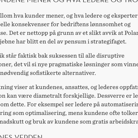
llom hva kunder mener, og hva ledere og eksperter 
eelle konsekvenser for bedriftens lønnsomhet og
se. Det er nettopp på grunn av et slikt avvik at Pola
jebne har blitt en del av pensum i strategifaget.
ik står faktisk bak suksessen til alle disruptive
ner, det vil si nye pragmatiske løsninger som vinn
nødvendig sofistikerte alternativer.
ning viser at kundenes, ansattes, og lederes oppfa
n kan være diametralt forskjellige. Dessverre er le
 om dette. For eksempel ser ledere på automatiseri
ering som optimalisering, mens kundene ofte tolker
nadskutt og bruk av kundene som gratis arbeidskra
NES VERDEN