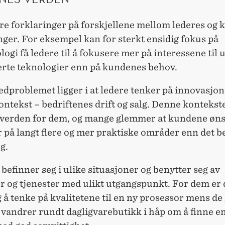
ere forklaringer på forskjellene mellom lederes og
ger. For eksempel kan for sterkt ensidig fokus på
ogi få ledere til å fokusere mer på interessene til 
erte teknologier enn på kundenes behov.
problemet ligger i at ledere tenker på innovasjone
tekst – bedriftenes drift og salg. Denne kontekste
e verden for dem, og mange glemmer at kundene øn
 på langt flere og mer praktiske områder enn det b
g.
efinner seg i ulike situasjoner og benytter seg av
r og tjenester med ulikt utgangspunkt. For dem er 
 å tenke på kvalitetene til en ny prosessor mens de 
 vandrer rundt dagligvarebutikk i håp om å finne en