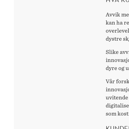
Avvik me
kan ha r
overlevel
dystre sk
Slike avv
innovasjo
dyre og u
Vår forsk
innovasjo
uvitende
digitalis
som kost
KUNDE