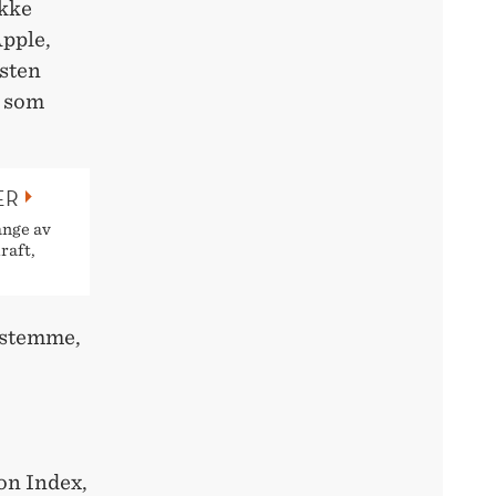
ikke
Apple,
sten
e som
ER
ange av
raft,
 stemme,
on Index,