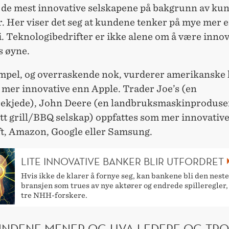
 de mest innovative selskapene på bakgrunn av ku
. Her viser det seg at kundene tenker på mye mer 
. Teknologibedrifter er ikke alene om å være innov
 øyne.
mpel, og overraskende nok, vurderer amerikanske
 mer innovative enn Apple. Trader Joe’s (en
rekjede), John Deere (en landbruksmaskinproduse
tt grill/BBQ selskap) oppfattes som mer innovative
t, Amazon, Google eller Samsung.
LITE INNOVATIVE BANKER BLIR UTFORDRET
Hvis ikke de klarer å fornye seg, kan bankene bli den neste
bransjen som trues av nye aktører og endrede spilleregler,
tre NHH-forskere.
UNDENE MENER OG HVA LEDERE OG TRO