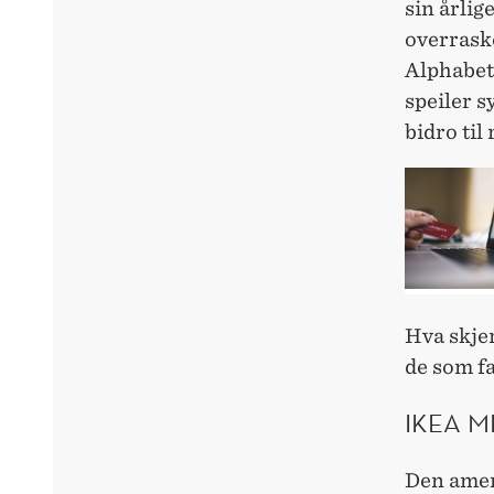
sin årlig
overrask
Alphabet
speiler s
bidro til
Hva skje
de som fa
IKEA M
Den amer