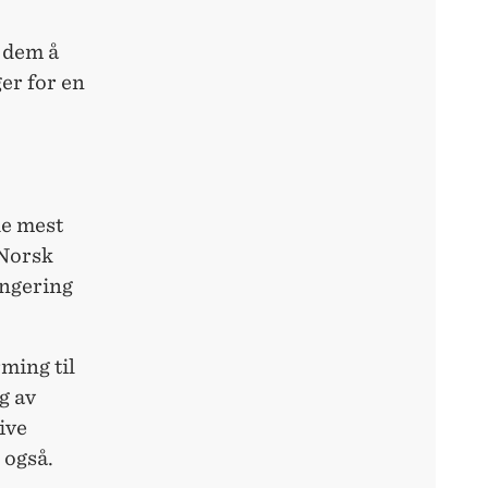
 dem å
er for en
de mest
 Norsk
angering
ming til
g av
ive
 også.