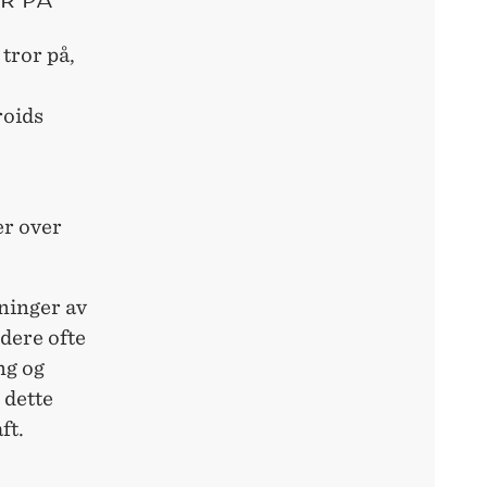
tror på,
roids
er over
tninger av
dere ofte
ng og
 dette
ft.