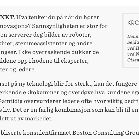
NKT.
Hva tenker du på når du hører
KRO
nnovasjon»? Sannsynligheten er stor for
ien serverer deg bilder av roboter,
Denne
Seida
iner, stemmeassistenter og andre
ved H
ingser. Ikke overraskende dukker de
ved N
Olsen
dene opp i hodene til eksperter,
ter og ledere.
set på ny teknologi blir for sterkt, kan det fungere
terkende ekkokammer og overdøve hva kundene ege
Samtidig overvurderer ledere ofte hvor viktig bedrif
liv. Det er en farlig kombinasjon som kan bli til en
lett ut av markedet.
ubliserte konsulentfirmaet Boston Consulting Gro