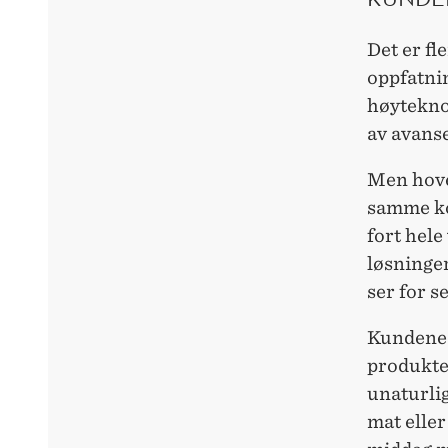
Det er fl
oppfatnin
høyteknol
av avans
Men hoved
samme kon
fort hel
løsninger
ser for se
Kundene b
produkte
unaturlig
mat eller