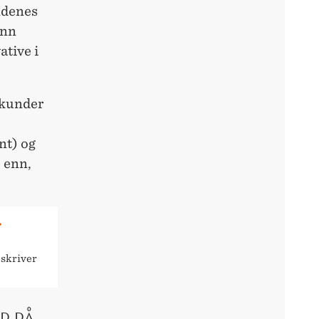
ndenes
enn
ative i
 kunder
nt) og
 enn,
 skriver
R PÅ