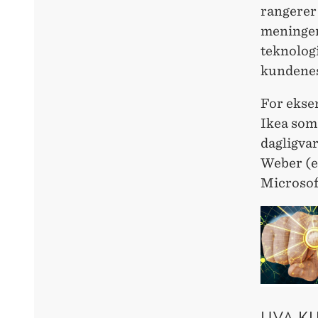
rangerer
meninger
teknologi
kundenes
For ekse
Ikea som
dagligva
Weber (e
Microsof
HVA K