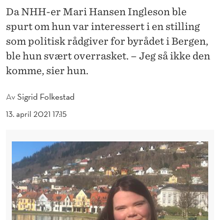
I
Da NHH-er Mari Hansen Ingleson ble
G
spurt om hun var interessert i en stilling
H
som politisk rådgiver for byrådet i Bergen,
ble hun svært overrasket. – Jeg så ikke den
E
komme, sier hun.
T
J
Av
Sigrid Folkestad
E
13. april 2021 17:15
G
B
A
R
E