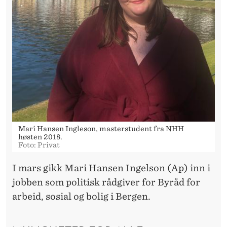
M
Å
T
T
E
G
R
Mari Hansen Ingleson, masterstudent fra NHH
I
høsten 2018.
Foto: Privat
P
I mars gikk Mari Hansen Ingelson (Ap) inn i
E
jobben som politisk rådgiver for Byråd for
arbeid, sosial og bolig i Bergen.