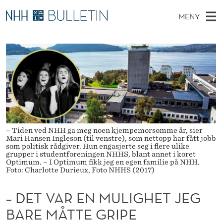
–
MENY
D
H
NO
TIL WWW.NHH.NO
S
E
O
Ø
K
Stipendiater og nye forskerprofiler
V
I
T
N
E
Disputaser
E
V
T
T
D
Ekspertutvalg
S
A
T
M
E
Om Bulletin
D
R
E
E
T
N
– Tiden ved NHH ga meg noen kjempemorsomme år, sier
E
Mari Hansen Ingleson (til venstre), som nettopp har fått jobb
Y
som politisk rådgiver. Hun engasjerte seg i flere ulike
N
grupper i studentforeningen NHHS, blant annet i koret
Optimum. – I Optimum fikk jeg en egen familie på NHH.
M
Foto: Charlotte Durieux, Foto NHHS (2017)
U
– DET VAR EN MULIGHET JEG
L
BARE MÅTTE GRIPE