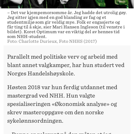
– Det var kjempemorsomme år. Jeg hadde det utrolig gøy.
Jeg sitter igjen med en god blanding av fag og et
studentmiljø som gir veldig mye. Folk er engasjerte og
får ting til å skje, sier Mari Hansen Ingleson (til venstre i
bildet). Koret Optimum var en viktig del av hennes tid
som NHH-student.
Foto: Charlotte Durieux, Foto NHHS (2017)
Parallelt med politiske verv og arbeid med
blant annet valgkamper, har hun studert ved
Norges Handelshøyskole.
Høsten 2018 var hun ferdig utdannet med
mastergrad ved NHH. Hun valgte
spesialiseringen «Økonomisk analyse» og
skrev masteroppgave om den norske
sykelønnsordningen.