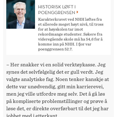
HISTORISK LØFT I
POENGGRENSEN
Karakterkravet ved NHH løftes fra
et allerede meget høyt nivå, til tross
for at høyskolen tar imot
rekordmange studenter. Søkere fra
videregående skole må ha 54,6 for å
komme inn på NHH. I fjor var
poenggrensen 52.7.
– Her snakker vi en solid verktøykasse. Jeg
synes det selvfølgelig det er gull verdt. Jeg
valgte analytiske fag. Noen tenker kanskje at
dette var unødvendig, gitt min karrierevei,
men jeg ville utfordre meg selv. Det å gå løs
på kompliserte problemstillinger og prøve å
løse det, er direkte overførbart til det jeg har
jobbet med i etterkant.