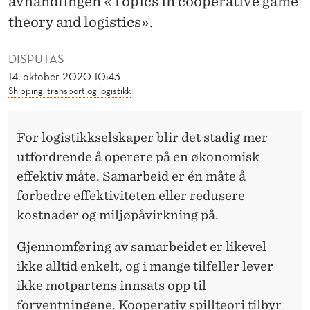
avhandlingen «Topics in cooperative game
O
theory and logistics».
R
D
DISPUTAS
14. oktober 2020 10:43
R
Shipping, transport og logistikk
E
N
For logistikkselskaper blir det stadig mer
utfordrende å operere på en økonomisk
D
effektiv måte. Samarbeid er én måte å
E
forbedre effektiviteten eller redusere
F
kostnader og miljøpåvirkning på.
O
Gjennomføring av samarbeidet er likevel
R
ikke alltid enkelt, og i mange tilfeller lever
ikke motpartens innsats opp til
L
forventningene. Kooperativ spillteori tilbyr