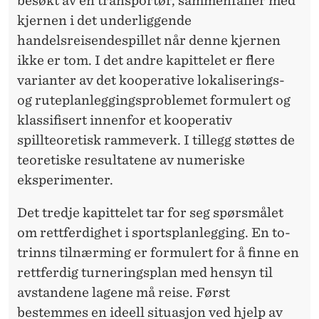
K
besøkt av en transportør, sammenfaller med
kjernen i det underliggende
A
handelsreisendespillet når denne kjernen
P
ikke er tom. I det andre kapittelet er flere
E
varianter av det kooperative lokaliserings-
og ruteplanleggingsproblemet formulert og
R
klassifisert innenfor et kooperativ
spillteoretisk rammeverk. I tillegg støttes de
teoretiske resultatene av numeriske
eksperimenter.
Det tredje kapittelet tar for seg spørsmålet
om rettferdighet i sportsplanlegging. En to-
trinns tilnærming er formulert for å finne en
rettferdig turneringsplan med hensyn til
avstandene lagene må reise. Først
bestemmes en ideell situasjon ved hjelp av