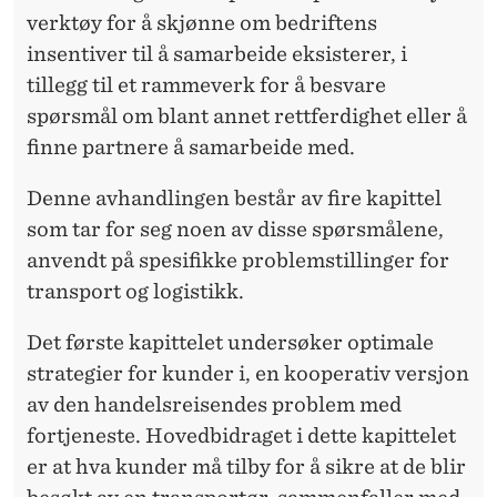
O
verktøy for å skjønne om bedriftens
G
insentiver til å samarbeide eksisterer, i
I
tillegg til et rammeverk for å besvare
spørsmål om blant annet rettferdighet eller å
S
finne partnere å samarbeide med.
T
Denne avhandlingen består av fire kapittel
I
som tar for seg noen av disse spørsmålene,
K
anvendt på spesifikke problemstillinger for
K
transport og logistikk.
S
Det første kapittelet undersøker optimale
E
strategier for kunder i, en kooperativ versjon
av den handelsreisendes problem med
L
fortjeneste. Hovedbidraget i dette kapittelet
S
er at hva kunder må tilby for å sikre at de blir