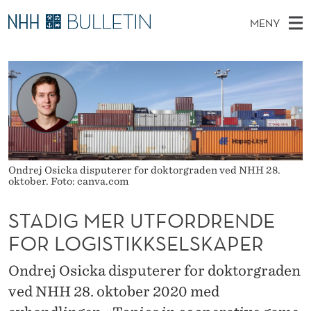
S
MENY
T
H
NO
EN
TIL WWW.NHH.NO
S
A
O
Ø
K
Stipendiater og nye forskerprofiler
V
I
D
N
E
Disputaser
E
I
T
T
D
Ekspertutvalg
S
G
T
M
E
Om Bulletin
D
M
E
E
Ondrej Osicka disputerer for doktorgraden ved NHH 28.
T
oktober. Foto: canva.com
N
E
Y
R
STADIG MER UTFORDRENDE
FOR LOGISTIKKSELSKAPER
U
T
Ondrej Osicka disputerer for doktorgraden
F
ved NHH 28. oktober 2020 med