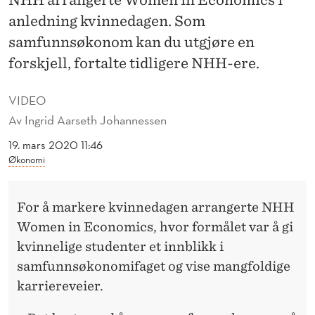
V
anledning kvinnedagen. Som
I
samfunnsøkonom kan du utgjøre en
N
forskjell, fortalte tidligere NHH-ere.
N
VIDEO
E
Av
Ingrid Aarseth Johannessen
R
19. mars 2020 11:46
T
Økonomi
I
For å markere kvinnedagen arrangerte NHH
L
Women in Economics, hvor formålet var å gi
S
kvinnelige studenter et innblikk i
A
samfunnsøkonomifaget og vise mangfoldige
karriereveier.
M