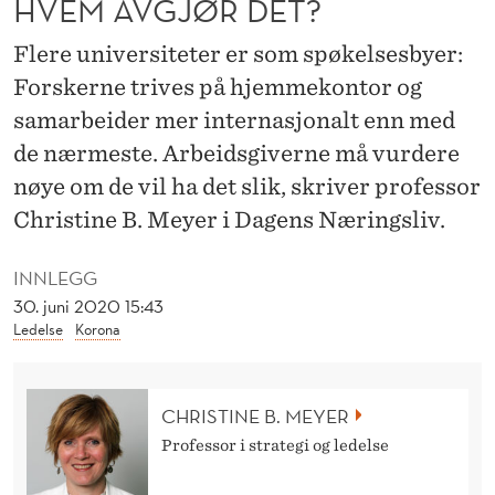
HVEM AVGJØR DET?
,
O
Flere universiteter er som spøkelsesbyer:
Forskerne trives på hjemmekontor og
K
samarbeider mer internasjonalt enn med
,
de nærmeste. Arbeidsgiverne må vurdere
M
nøye om de vil ha det slik, skriver professor
E
Christine B. Meyer i Dagens Næringsliv.
N
INNLEGG
H
30. juni 2020 15:43
Ledelse
Korona
V
E
CHRISTINE B. MEYER
M
Professor i strategi og ledelse
A