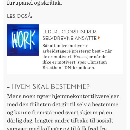
furupanel og skråtak.
LES OGSÅ:
LEDERE GLORIFISERER
SELVDREVNE ANSATTE
Såkalt indre motiverte
arbeidstagere presterer best – når
de er motivert. Hva skjer når de
ikke er motivert, spør Christian
Braathen i DN-kronikken.
– HVEM SKAL BESTEMME?
Mens noen nyter hjemmekontortilværelsen
med den friheten det gir til selv å bestemme
og kunne fremstå med svart skjerm på en
dårlig dag, lengter andre tilbake til sosialt
samvær med kolleger og til å få fred fra