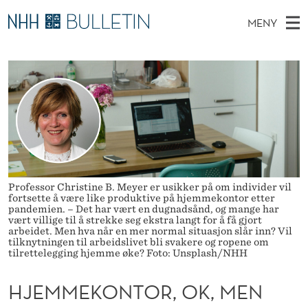
H
MENY
J
H
NO
TIL WWW.NHH.NO
S
E
O
Ø
K
Stipendiater og nye forskerprofiler
V
I
M
N
E
Disputaser
E
M
T
T
D
Ekspertutvalg
S
E
T
M
E
Om Bulletin
D
K
E
E
T
N
O
Professor Christine B. Meyer er usikker på om individer vil
fortsette å være like produktive på hjemmekontor etter
Y
N
pandemien. – Det har vært en dugnadsånd, og mange har
vært villige til å strekke seg ekstra langt for å få gjort
arbeidet. Men hva når en mer normal situasjon slår inn? Vil
T
tilknytningen til arbeidslivet bli svakere og ropene om
tilrettelegging hjemme øke? Foto: Unsplash/NHH
O
HJEMMEKONTOR, OK, MEN
R