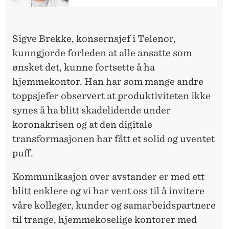
V
G
Sigve Brekke, konsernsjef i Telenor,
J
kunngjorde forleden at alle ansatte som
Ø
ønsket det, kunne fortsette å ha
R
hjemmekontor. Han har som mange andre
D
toppsjefer observert at produktiviteten ikke
synes å ha blitt skadelidende under
E
koronakrisen og at den digitale
T
transformasjonen har fått et solid og uventet
?
puff.
Kommunikasjon over avstander er med ett
blitt enklere og vi har vent oss til å invitere
våre kolleger, kunder og samarbeidspartnere
til trange, hjemmekoselige kontorer med