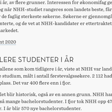
i år, av flere grunner. Interessen for økonomifag g
og når NHH-studiet rangeres som landets beste, får
 de faglig sterkeste søkerne. Søkerne er gjennomg
nterte, og de vet at NHH-kandidater er ettertraktet
arkedet.
nt 2020
LERE STUDENTER I ÅR
llene som kom tidligere i år, viste at NHH var lan
 studium, målt i antall førstevalgssøkere. 2 112 
plass. Det var 400 flere enn i fjor.
et blir historisk, også av en annen grunn. NHH har
t så mange bachelorstudenter. I fjor tok NHH opp 4
. I år blir 570 nye bachelorstudenter.