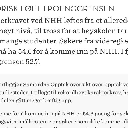
ORISK LØFT I POENGGRENSEN
erkravet ved NHH løftes fra et allered
øyt nivå, til tross for at høyskolen ta
mange studenter. Søkere fra videregå
må ha 54,6 for å komme inn på NHH. I f
rensen 52.7.
fentliggjør Samordna Opptak oversikt over opptak v
tudiesteder. I tillegg til rekordhøyt karakterkrav, h
delen gått meget kraftig opp.
ense for å komme inn på NHH er 54.6 poeng for søk
ngsvitnemålkvoten. For søkere som ikke kommer di