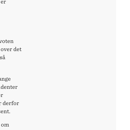
 er
kvoten
 over det
 så
ange
tudenter
er
r derfor
sent.
e om