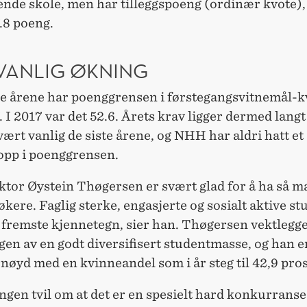
ende skole, men har tilleggspoeng (ordinær kvote),
.8 poeng.
VANLIG ØKNING
ste årene har poenggrensen i førstegangsvitnemål-
. I 2017 var det 52.6. Årets krav ligger dermed langt
ært vanlig de siste årene, og NHH har aldri hatt et
hopp i poenggrensen.
tor Øystein Thøgersen er svært glad for å ha så m
økere. Faglig sterke, engasjerte og sosialt aktive s
fremste kjennetegn, sier han. Thøgersen vektlegg
en av en godt diversifisert studentmasse, og han e
nøyd med en kvinneandel som i år steg til 42,9 pro
ingen tvil om at det er en spesielt hard konkurrans