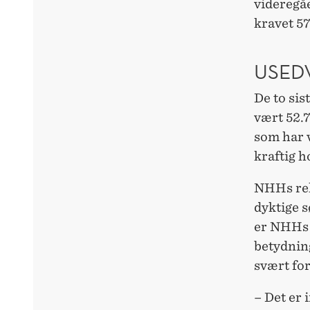
videregå
kravet 57
USED
De to si
vært 52.7
som har v
kraftig 
NHHs rek
dyktige s
er NHHs 
betydning
svært for
– Det er 