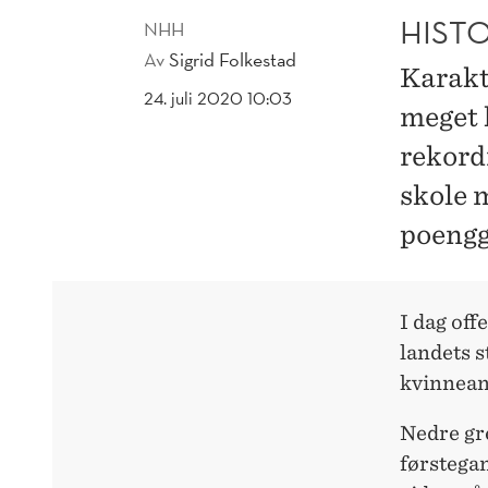
HIST
NHH
Av
Sigrid Folkestad
Karakt
24. juli 2020 10:03
meget h
rekord
skole 
poengg
I dag of
landets s
kvinnean
Nedre gr
førstega