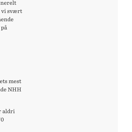
enerelt
 vi svært
ående
 på
dets mest
hadde NHH
 aldri
70