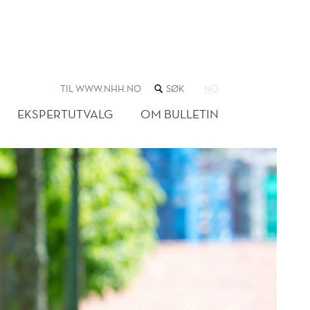
SØK
TIL WWW.NHH.NO
NO
I
NETTSTEDET
EKSPERTUTVALG
OM BULLETIN