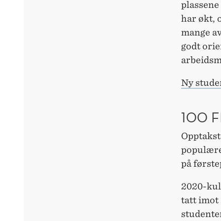
plassene 
har økt, 
mange av
godt orie
arbeidsm
N
y stude
100 F
Opptaksta
populære
på første
2020-kull
tatt imo
studenter