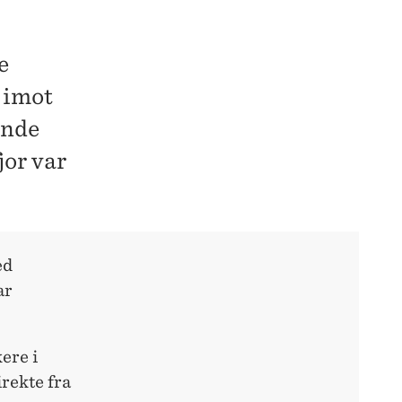
e
r imot
ende
jor var
ed
ar
ere i
rekte fra