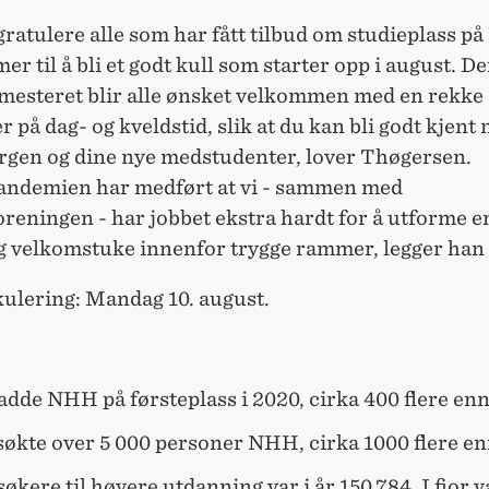
 gratulere alle som har fått tilbud om studieplass p
r til å bli et godt kull som starter opp i august. De
emesteret blir alle ønsket velkommen med en rekke
er på dag- og kveldstid, slik at du kan bli godt kjent
gen og dine nye medstudenter, lover Thøgersen.
ndemien har medført at vi - sammen med
reningen - har jobbet ekstra hardt for å utforme e
g velkomstuke innenfor trygge rammer, legger han t
ulering: Mandag 10. august.
adde NHH på førsteplass i 2020, cirka 400 flere enn 
søkte over 5 000 personer NHH, cirka 1000 flere enn
søkere til høyere utdanning var i år 150.784. I fjor v