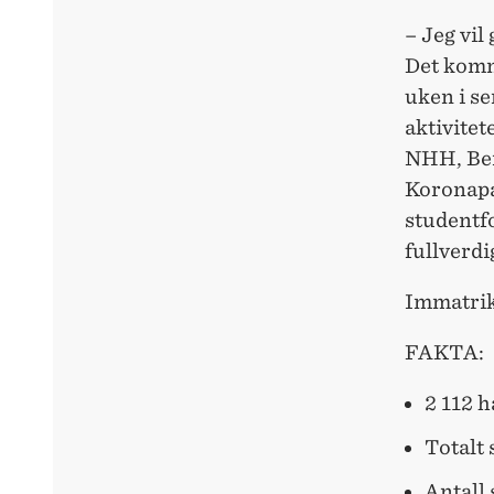
– Jeg vil
Det komme
uken i s
aktivitet
NHH, Ber
Koronapa
studentfo
fullverdi
Immatrik
FAKTA:
2 112 h
Totalt 
Antall 