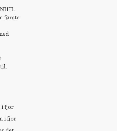
å NHH.
n første
 med
n
il.
i fjor
 i fjor
ar det