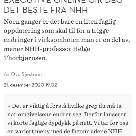
I
DET BESTE FRA NHH
N
Noen ganger er det bare en liten faglig
E
oppdatering som skal til for å trigge
G
endringer i virksomheten man er en del av,
I
mener NHH-professor Helge
Thorbjørnsen.
R
D
Av
Ove Sjøstrøm
E
21. desember 2020 19:02
G
D
– Det er viktig å forstå hvilke grep du må ta
E
når omgivelsene endrer seg. Derfor lanserer
vi korte faglige dypdykk på nett. Vi tar for oss
T
en variert meny med de fagområdene NHH