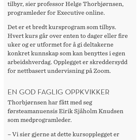
B
tilbyr, sier professor Helge Thorbjørnsen,
E
programleder for Executive online.
S
Det er et bredt kursprogram som tilbys.
T
Hvert kurs går over enten to dager eller fire
uker og er utformet for å gi deltakerne
E
konkret kunnskap som kan benyttes i egen
F
arbeidshverdag. Opplegget er skreddersydd
R
for nettbasert undervisning på Zoom.
A
EN GOD FAGLIG OPPKVIKKER
N
Thorbjørnsen har fått med seg
H
førsteamanuensis Eirik Sjåholm Knudsen
H
som medprogramleder.
– Vi sier gjerne at dette kursopplegget er