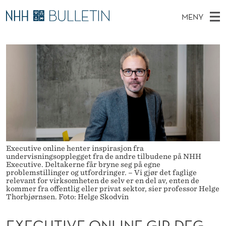
E
MENY
X
H
NO
TIL WWW.NHH.NO
S
E
O
Ø
K
Stipendiater og nye forskerprofiler
V
I
C
N
E
Disputaser
E
U
T
T
D
Ekspertutvalg
S
T
T
M
E
Om Bulletin
D
I
E
E
T
N
V
Y
Executive online henter inspirasjon fra
E
undervisningsopplegget fra de andre tilbudene på NHH
Executive. Deltakerne får bryne seg på egne
O
problemstillinger og utfordringer. – Vi gjør det faglige
relevant for virksomheten de selv er en del av, enten de
kommer fra offentlig eller privat sektor, sier professor Helge
N
Thorbjørnsen. Foto: Helge Skodvin
L
EXECUTIVE ONLINE GIR DEG