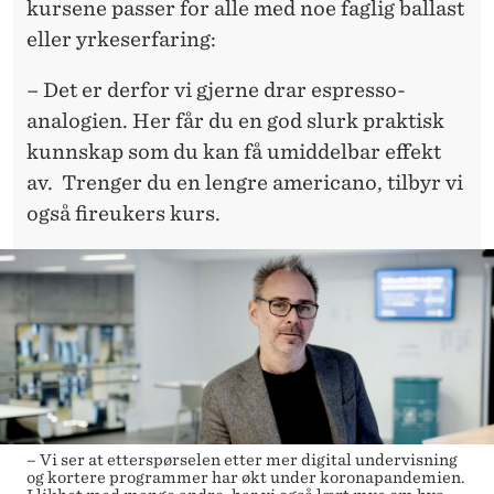
kursene passer for alle med noe faglig ballast
eller yrkeserfaring:
– Det er derfor vi gjerne drar espresso-
analogien. Her får du en god slurk praktisk
kunnskap som du kan få umiddelbar effekt
av. Trenger du en lengre americano, tilbyr vi
også fireukers kurs.
– Vi ser at etterspørselen etter mer digital undervisning
og kortere programmer har økt under koronapandemien.