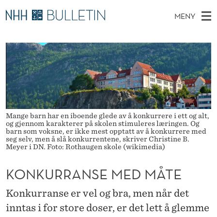
K
MENY
O
H
NO
TIL WWW.NHH.NO
S
N
O
Ø
K
Stipendiater og nye forskerprofiler
V
I
K
N
E
Disputaser
E
U
T
T
D
Ekspertutvalg
S
R
T
M
E
Om Bulletin
D
R
E
Mange barn har en iboende glede av å konkurrere i ett og alt,
E
og gjennom karakterer på skolen stimuleres læringen. Og
T
N
A
barn som voksne, er ikke mest opptatt av å konkurrere med
seg selv, men å slå konkurrentene, skriver Christine B.
Y
Meyer i DN. Foto: Rothaugen skole (wikimedia)
N
S
KONKURRANSE MED MÅTE
E
Konkurranse er vel og bra, men når det
M
inntas i for store doser, er det lett å glemme