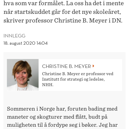
E
hva som var formålet. La oss ha det i mente
når startskuddet går for det nye skoleåret,
D
skriver professor Christine B. Meyer i DN.
M
Å
INNLEGG
18. august 2020 14:04
T
E
CHRISTINE B. MEYER
Christine B. Meyer er professor ved
Institutt for strategi og ledelse,
NHH.
Sommeren i Norge har, foruten bading med
maneter og skogturer med flått, budt på
muligheten til å fordype seg i bøker. Jeg har