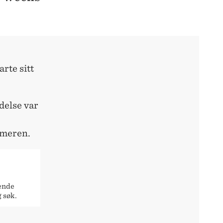
rte sitt
delse var
mmeren.
ende
 søk.