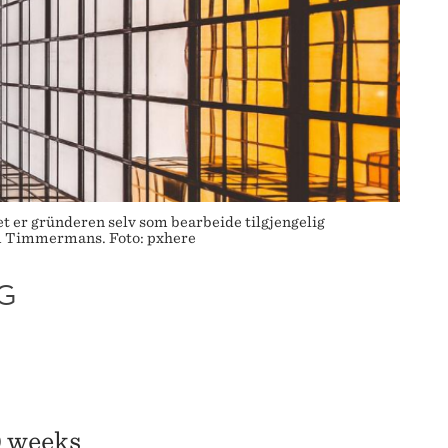
det er gründeren selv som bearbeide tilgjengelig
ram Timmermans. Foto: pxhere
G
 weeks