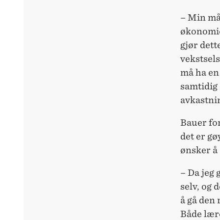
– Min mål
økonomie
gjør dett
vekstsel
må ha en
samtidig
avkastnin
Bauer for
det er gø
ønsker å 
– Da jeg 
selv, og 
å gå den 
Både lære