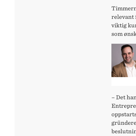
Timmerma
relevant 
viktig ku
som ønske
– Det han
Entrepre
oppstarts
gründeren
beslutnin