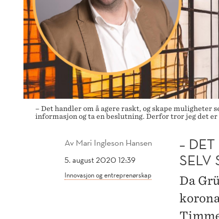
SKAPE
MULIGHETER
– Det handler om å agere raskt, og skape muligheter se
informasjon og ta en beslutning. Derfor tror jeg det 
– DE
Av
Mari Ingleson Hansen
SELV
5. august 2020 12:39
Innovasjon og entreprenørskap
Da Grü
korona
Timme