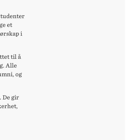
 studenter
ge et
ørskap i
et til å
g. Alle
umni, og
 De gir
kerhet,