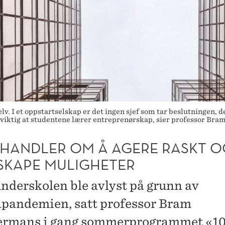
lv. I et oppstartselskap er det ingen sjef som tar beslutningen, 
er viktig at studentene lærer entreprenørskap, sier professor B
T HANDLER OM Å AGERE RASKT O
 SKAPE MULIGHETER
nderskolen ble avlyst på grunn av
pandemien, satt professor Bram
rmans i gang sommerprogrammet «10