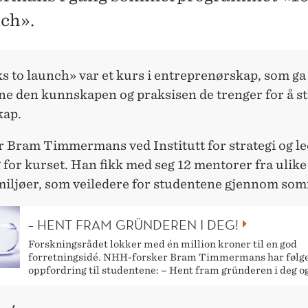
nch».
s to launch» var et kurs i entreprenørskap, som ga
e den kunnskapen og praksisen de trenger for å sta
kap.
r Bram Timmermans ved Institutt for strategi og le
 for kurset. Han fikk med seg 12 mentorer fra ulike
iljøer, som veiledere for studentene gjennom so
– HENT FRAM GRÜNDEREN I DEG!
Forskningsrådet lokker med én million kroner til en god
forretningsidé. NHH-forsker Bram Timmermans har følg
oppfordring til studentene: – Hent fram gründeren i deg og