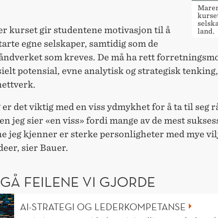
Maren
kurset
selska
 kurset gir studentene motivasjon til å
land.
tarte egne selskaper, samtidig som de
åndverket som kreves. De må ha rett forretningsmo
lt potensial, evne analytisk og strategisk tenking,
nettverk.
g er det viktig med en viss ydmykhet for å ta til seg r
n jeg sier «en viss» fordi mange av de mest sukses
 jeg kjenner er sterke personligheter med mye vilj
deer, sier Bauer.
GÅ FEILENE VI GJORDE
AI-STRATEGI OG LEDERKOMPETANSE