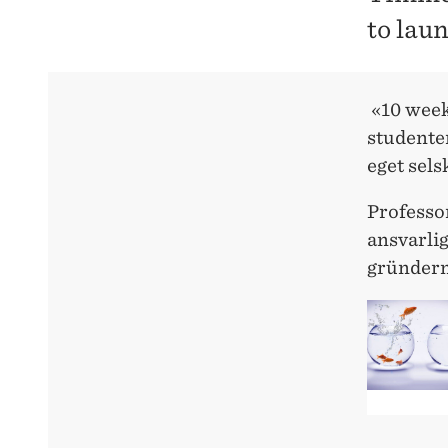
to lau
«10 week
studenten
eget sels
Professo
ansvarlig
gründerm