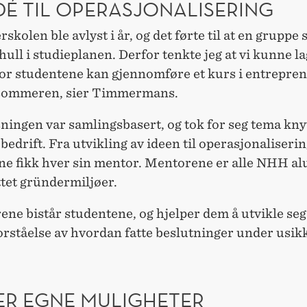
DÉ TIL OPERASJONALISERING
skolen ble avlyst i år, og det førte til at en gruppe
hull i studieplanen. Derfor tenkte jeg at vi kunne la
vor studentene kan gjennomføre et kurs i entrepren
 sommeren, sier Timmermans.
ingen var samlingsbasert, og tok for seg tema knytt
 bedrift. Fra utvikling av ideen til operasjonaliserin
ne fikk hver sin mentor. Mentorene er alle NHH al
ttet gründermiljøer.
ne bistår studentene, og hjelper dem å utvikle seg.
orståelse av hvordan fatte beslutninger under usik
ER EGNE MULIGHETER