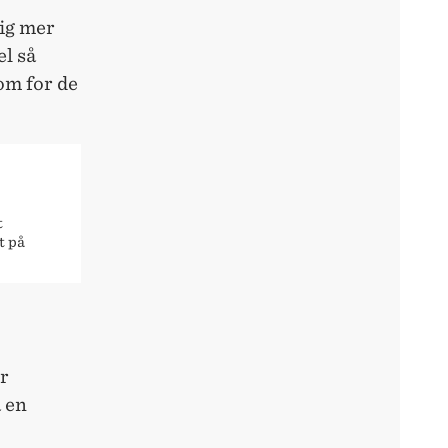
ig mer
el så
som for de
t
t på
er
a en