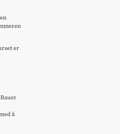
 en
sommeren
urset er
 Bauer
 med å