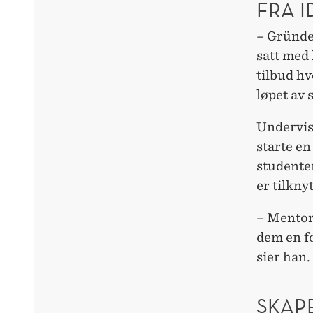
FRA I
– Gründer
satt med 
tilbud h
løpet av
Undervisn
starte en
studente
er tilkny
– Mentore
dem en f
sier han.
SKAP