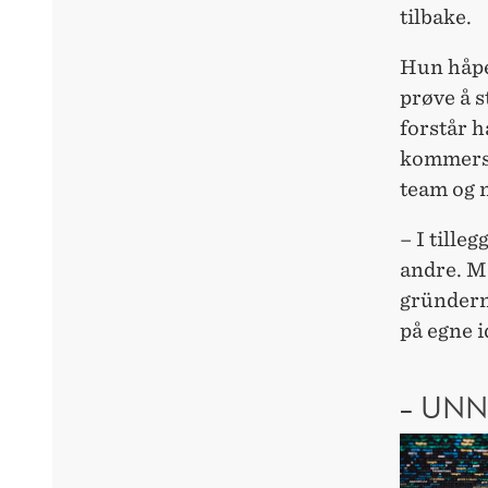
tilbake.
Hun håper
prøve å s
forstår h
kommersie
team og 
– I tilleg
andre. Me
gründerne
på egne i
– UNN