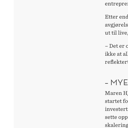
entrepre
Etter end
avgjørel
ut til live
– Det er 
ikke at a
reflekte
– MYE
Maren Hj
startet f
investert
sette opp
skalerin