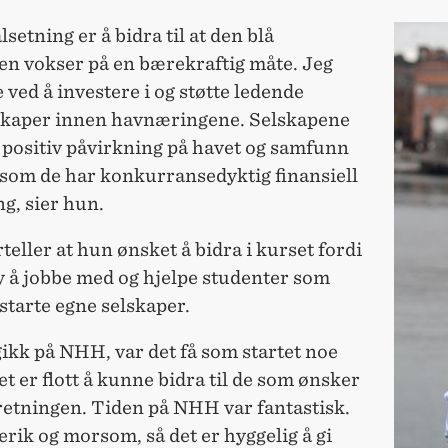
setning er å bidra til at den blå
n vokser på en bærekraftig måte. Jeg
e ved å investere i og støtte ledende
skaper innen havnæringene. Selskapene
 positiv påvirkning på havet og samfunn
 som de har konkurransedyktig finansiell
g, sier hun.
teller at hun ønsket å bidra i kurset fordi
y å jobbe med og hjelpe studenter som
starte egne selskaper.
gikk på NHH, var det få som startet noe
det er flott å kunne bidra til de som ønsker
retningen. Tiden på NHH var fantastisk.
rik og morsom, så det er hyggelig å gi