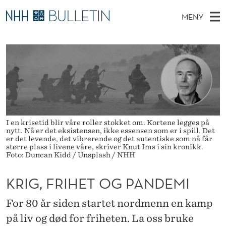
K
MENY
R
H
NO
TIL WWW.NHH.NO
S
I
O
Ø
K
Stipendiater og nye forskerprofiler
V
I
G
N
E
Disputaser
E
,
T
T
D
Ekspertutvalg
S
F
T
M
E
Om Bulletin
D
R
E
E
I en krisetid blir våre roller stokket om. Kortene legges på
T
nytt. Nå er det eksistensen, ikke essensen som er i spill. Det
N
I
er det levende, det vibrerende og det autentiske som nå får
større plass i livene våre, skriver Knut Ims i sin kronikk.
Y
H
Foto: Duncan Kidd / Unsplash / NHH
E
KRIG, FRIHET OG PANDEMI
T
For 80 år siden startet nordmenn en kamp
O
på liv og død for friheten. La oss bruke