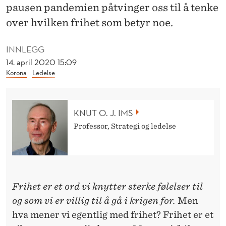
G
pausen pandemien påtvinger oss til å tenke
P
over hvilken frihet som betyr noe.
A
INNLEGG
N
14. april 2020 15:09
Korona
Ledelse
D
E
KNUT O. J. IMS
M
Professor, Strategi og ledelse
I
Frihet er et ord vi knytter sterke følelser til
og som vi er villig til å gå i krigen for.
Men
hva mener vi egentlig med frihet? Frihet er et