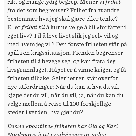
rikt og mangetydig begrep. Mener vi
frihet
fra
det som begrenser? Frihet fra at andre
bestemmer hva jeg skal gjøre eller tenke?
Eller
frihet til
å kunne velge å bli «forfatter i
eget liv»? Til å leve livet slik jeg selv vil og
med hvem jeg vil? Den første friheten står på
spill i en krigssituasjon. Fienden begrenser
friheten til å bevege seg, og kan frata deg
livsgrunnlaget. Håpet er å vinne krigen og få
friheten tilbake. Seierherren står overfor
nye utfordringer: Når du kan si hva du vil,
kjøpe det du vil, når du vil, ja, når du kan du
velge mellom å reise til 100 forskjellige
steder i verden, hva gjør du?
Denne «positive» friheten har Ola og Kari
Nordmann hatt gradvis mer av siden