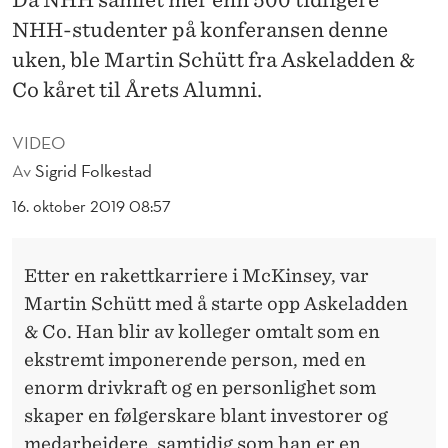
Å
NHH-studenter på konferansen denne
R
uken, ble Martin Schütt fra Askeladden &
E
Co kåret til Årets Alumni.
T
VIDEO
S
Av
Sigrid Folkestad
A
16. oktober 2019 08:57
L
U
Etter en rakettkarriere i McKinsey, var
M
Martin Schütt med å starte opp Askeladden
& Co. Han blir av kolleger omtalt som en
N
ekstremt imponerende person, med en
I
enorm drivkraft og en personlighet som
2
skaper en følgerskare blant investorer og
medarbeidere, samtidig som han er en