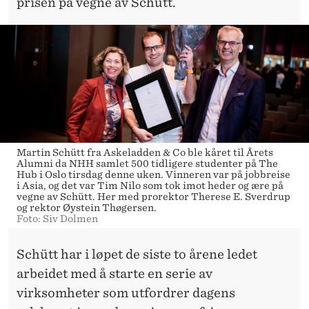
prisen på vegne av Schütt.
Martin Schütt fra Askeladden & Co ble kåret til Årets
Alumni da NHH samlet 500 tidligere studenter på The
Hub i Oslo tirsdag denne uken. Vinneren var på jobbreise
i Asia, og det var Tim Nilo som tok imot heder og ære på
vegne av Schütt. Her med prorektor Therese E. Sverdrup
og rektor Øystein Thøgersen.
Foto: Siv Dolmen
Schütt har i løpet de siste to årene ledet
arbeidet med å starte en serie av
virksomheter som utfordrer dagens