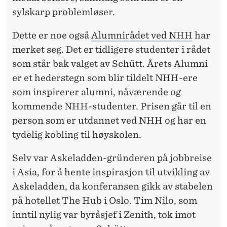
0
sylskarp problemløser.
1
Dette er noe også
Alumnirådet ved NHH
har
9
merket seg. Det er tidligere studenter i rådet
som står bak valget av Schütt. Årets Alumni
er et hederstegn som blir tildelt NHH-ere
som inspirerer alumni, nåværende og
kommende NHH-studenter. Prisen går til en
person som er utdannet ved NHH og har en
tydelig kobling til høyskolen.
Selv var Askeladden-gründeren på jobbreise
i Asia, for å hente inspirasjon til utvikling av
Askeladden, da konferansen gikk av stabelen
på hotellet The Hub i Oslo. Tim Nilo, som
inntil nylig var byråsjef i Zenith, tok imot