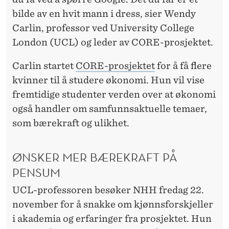
E
bilde av en hvit mann i dress, sier Wendy
Ø
Carlin, professor ved University College
K
London (UCL) og leder av CORE-prosjektet.
O
Carlin startet
CORE-prosjektet
for å få flere
N
kvinner til å studere økonomi. Hun vil vise
O
fremtidige studenter verden over at økonomi
også handler om samfunnsaktuelle temaer,
M
som bærekraft og ulikhet.
I
?
ØNSKER MER BÆREKRAFT PÅ
PENSUM
UCL-professoren besøker NHH fredag 22.
november for å snakke om kjønnsforskjeller
i akademia og erfaringer fra prosjektet. Hun