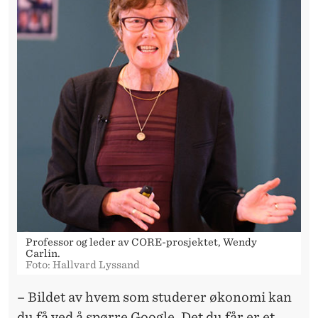
I
N
N
E
R
Å
S
T
U
D
Professor og leder av CORE-prosjektet, Wendy
Carlin.
E
Foto: Hallvard Lyssand
R
– Bildet av hvem som studerer økonomi kan
du få ved å spørre Google. Det du får er et