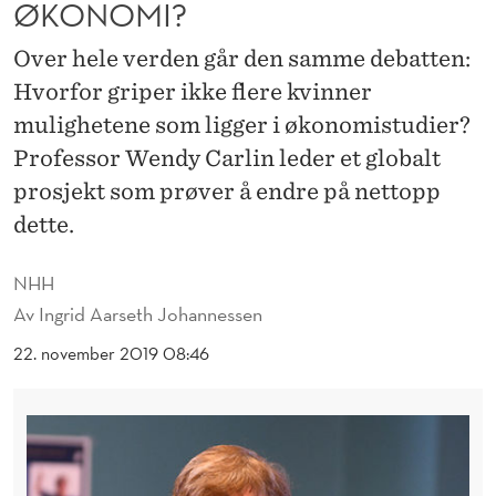
R
ØKONOMI?
I
Over hele verden går den samme debatten:
K
Hvorfor griper ikke flere kvinner
mulighetene som ligger i økonomistudier?
K
Professor Wendy Carlin leder et globalt
E
prosjekt som prøver å endre på nettopp
F
dette.
L
NHH
E
Av
Ingrid Aarseth Johannessen
R
22. november 2019 08:46
E
K
V