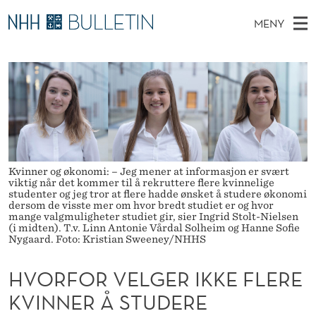
H
MENY
V
H
NO
TIL WWW.NHH.NO
S
O
O
Ø
K
Stipendiater og nye forskerprofiler
V
I
R
N
E
Disputaser
E
F
T
T
D
Ekspertutvalg
S
O
T
M
E
Om Bulletin
D
R
E
E
Kvinner og økonomi: – Jeg mener at informasjon er svært
T
viktig når det kommer til å rekruttere flere kvinnelige
N
V
studenter og jeg tror at flere hadde ønsket å studere økonomi
dersom de visste mer om hvor bredt studiet er og hvor
Y
E
mange valgmuligheter studiet gir, sier Ingrid Stolt-Nielsen
(i midten). T.v. Linn Antonie Vårdal Solheim og Hanne Sofie
Nygaard. Foto: Kristian Sweeney/NHHS
L
G
HVORFOR VELGER IKKE FLERE
E
KVINNER Å STUDERE