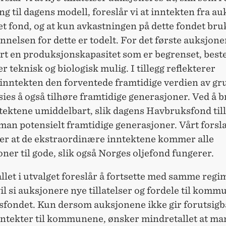
g til dagens modell, foreslår vi at inntekten fra a
 et fond, og at kun avkastningen på dette fondet bru
nnelsen for dette er todelt. For det første auksjone
ort en produksjonskapasitet som er begrenset, best
r teknisk og biologisk mulig. I tillegg reflekterer
inntekten den forventede framtidige verdien av gr
ies å også tilhøre framtidige generasjoner. Ved å 
tektene umiddelbart, slik dagens Havbruksfond till
man potensielt framtidige generasjoner. Vårt forsl
rer at de ekstraordinære inntektene kommer alle
ner til gode, slik også Norges oljefond fungerer.
let i utvalget foreslår å fortsette med samme regi
vil si auksjonere nye tillatelser og fordele til komm
fondet. Kun dersom auksjonene ikke gir forutsigb
nntekter til kommunene, ønsker mindretallet at ma