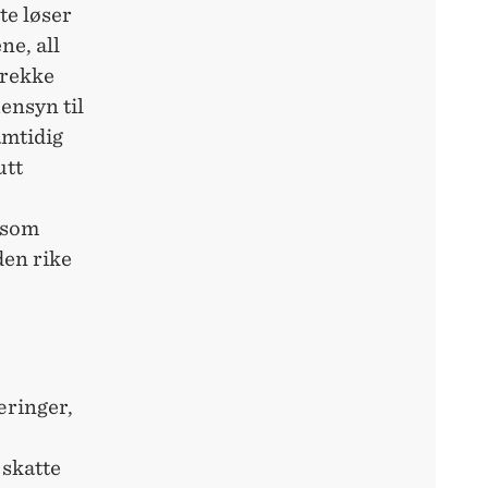
te løser
ne, all
 rekke
ensyn til
amtidig
utt
e som
den rike
æringer,
 skatte