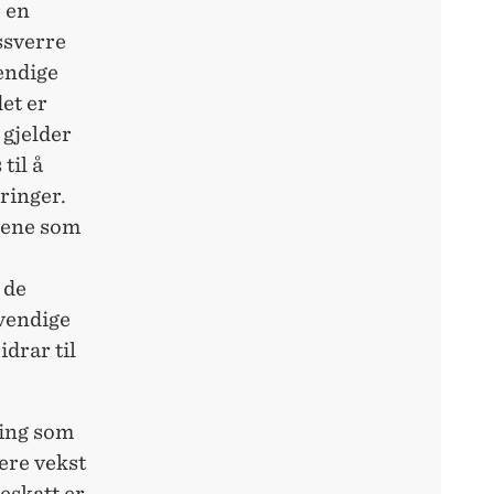
r en
ssverre
vendige
det er
 gjelder
til å
ringer.
ktene som
 de
dvendige
drar til
ring som
gere vekst
eskatt er