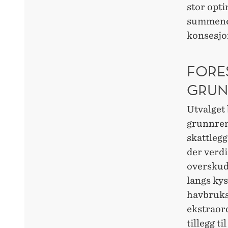
stor opt
summene 
konsesjon
FORE
GRUN
Utvalget 
grunnrent
skattlegg
der verdi
overskud
langs kys
havbruks
ekstraord
tillegg t