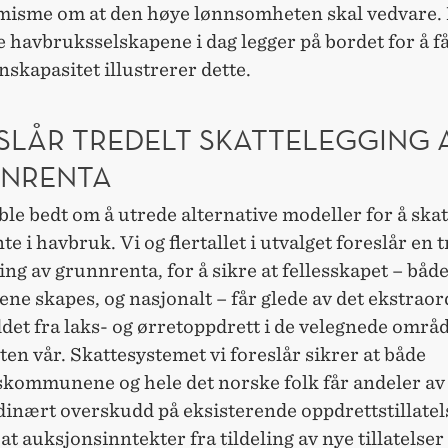
imisme om at den høye lønnsomheten skal vedvare. 
havbruksselskapene i dag legger på bordet for å få
skapasitet illustrerer dette.
SLÅR TREDELT SKATTELEGGING 
NRENTA
ble bedt om å utrede alternative modeller for å ska
e i havbruk. Vi og flertallet i utvalget foreslår en t
ing av grunnrenta, for å sikre at fellesskapet – både
ene skapes, og nasjonalt – får glede av det ekstrao
det fra laks- og ørretoppdrett i de velegnede områ
ten vår. Skattesystemet vi foreslår sikrer at både
kommunene og hele det norske folk får andeler av
inært overskudd på eksisterende oppdrettstillatels
il at auksjonsinntekter fra tildeling av nye tillatels