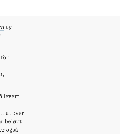
en
og
v
 for
n,
 levert.
tt ut over
ar beløpt
 er også