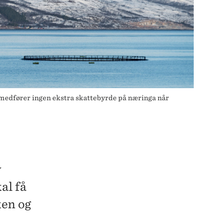
 medfører ingen ekstra skattebyrde på næringa når
v
al få
ken og