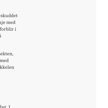
erskuddet
inje med
orblir i
å
ekten,
r med
økkelen
dag. I