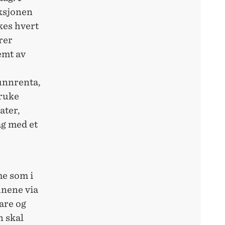
uksjonen
kes hvert
rer
emt av
unnrenta,
bruke
ater,
ag med et
me som i
unene via
are og
n skal