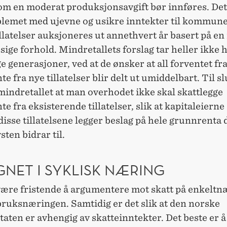
om en moderat produksjonsavgift bør innføres. Det
blemet med ujevne og usikre inntekter til kommune
illatelser auksjoneres ut annethvert år basert på en
ige forhold. Mindretallets forslag tar heller ikke h
e generasjoner, ved at de ønsker at all forventet fr
e fra nye tillatelser blir delt ut umiddelbart. Til sl
mindretallet at man overhodet ikke skal skattlegge
e fra eksisterende tillatelser, slik at kapitaleiern
 disse tillatelsene legger beslag på hele grunnrenta 
ten bidrar til.
GNET I SYKLISK NÆRING
være fristende å argumentere mot skatt på enkeltn
ruksnæringen. Samtidig er det slik at den norske
taten er avhengig av skatteinntekter. Det beste er å