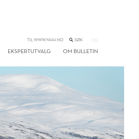
SØK
TIL WWW.NHH.NO
NO
I
NETTSTEDET
EKSPERTUTVALG
OM BULLETIN