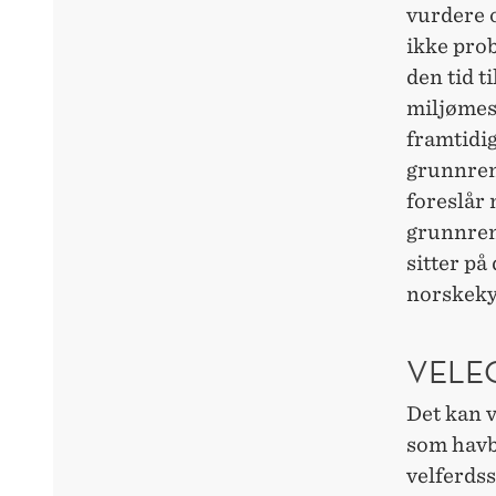
vurdere 
ikke pro
den tid t
miljømess
framtidig
grunnrent
foreslår 
grunnrent
sitter på
norskekys
VELE
Det kan 
som havb
velferdss