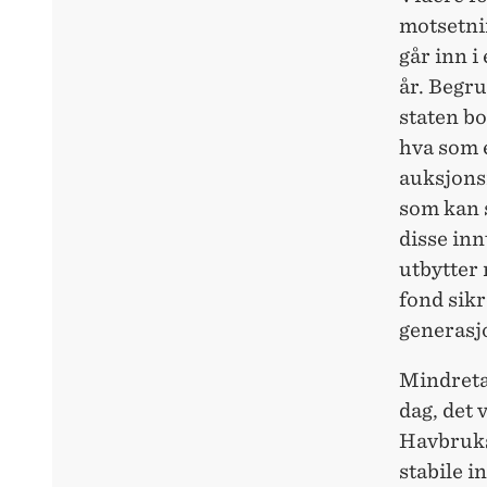
motsetnin
går inn i
år. Begru
staten b
hva som e
auksjons
som kan s
disse inn
utbytter 
fond sik
generasjo
Mindretal
dag, det 
Havbruks
stabile i