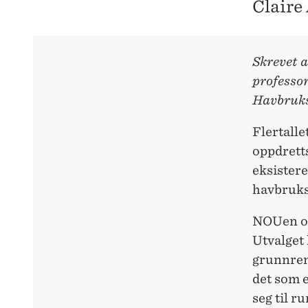
Claire
Skrevet 
professo
Havbruks
Flertalle
oppdrett
eksistere
havbruks
NOUen om
Utvalget 
grunnrent
det som e
seg til r