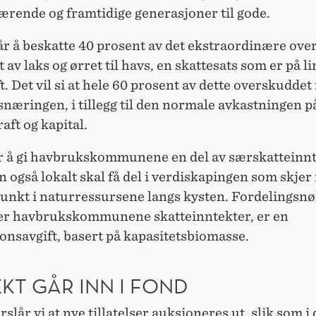
ærende og framtidige generasjoner til gode.
år å beskatte 40 prosent av det ekstraordinære ov
t av laks og ørret til havs, en skattesats som er på l
. Det vil si at hele 60 prosent av dette overskuddet f
næringen, i tillegg til den normale avkastningen p
aft og kapital.
r å gi havbrukskommunene en del av særskatteinnt
n også lokalt skal få del i verdiskapingen som skje
unkt i naturressursene langs kysten. Fordelingsn
er havbrukskommunene skatteinntekter, er en
onsavgift, basert på kapasitetsbiomasse.
KT GÅR INN I FOND
rslår vi at nye tillatelser auksjoneres ut, slik som i 