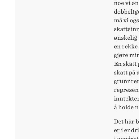
noe vi øn
dobbeltg
må vi ogs
skatteinn
ønskelig 
en rekke 
gjøre mi
En skatt
skatt på 
grunnren
represen
inntekter
å holde n
Det har 
er i endr
i oppdre