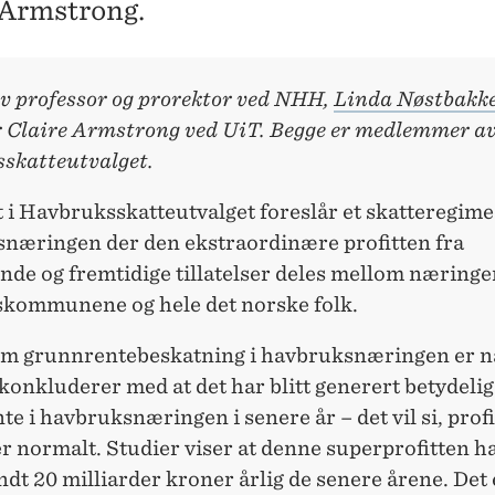
 Armstrong.
av professor og prorektor ved NHH,
Linda Nøstbakk
r Claire Armstrong ved UiT. Begge er medlemmer a
skatteutvalget.
t i Havbruksskatteutvalget foreslår et skatteregime
snæringen der den ekstraordinære profitten fra
nde og fremtidige tillatelser deles mellom næringe
kommunene og hele det norske folk.
 grunnrentebeskatning i havbruksnæringen er nå
konkluderer med at det har blitt generert betydelig
e i havbruksnæringen i senere år – det vil si, profi
r normalt. Studier viser at denne superprofitten h
undt 20 milliarder kroner årlig de senere årene. Det