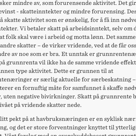
sker mindre av, som forurensende aktivitet. Det gi
evinst - skatteinntekter og mindre forurensing. De
å skatte aktivitet som er ønskelig, for å få inn nød
tekter. Vi betaler skatt på arbeidsinntekt, selv om 
at folk skal være i arbeid og motta lønn. Det samme
andre skatter – de virker vridende, ved at de får oss 
ndre av noe som er bra. Et unntak er grunnrentenæ
 på grunnrenta vil ikke ha de samme vridende effe
annen type aktivitet. Dette er grunnen til at
tenæringer er særlig aktuelle for særbeskatning –
terer en fornuftig måte for samfunnet å skaffe nø
, uten negative bivirkninger. Skatt på grunnrente bi
ivået på vridende skatter nede.
blitt pekt på at havbruksnæringen er en syklisk næ
ing, og det er store forventninger knyttet til ytterli
tt. Vårt forslag med en overskuddsbasert grunnrent