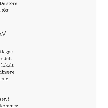
De store
 økt
AV
ttlegge
redelt
 lokalt
rdinære
dene
er, i
er kommer