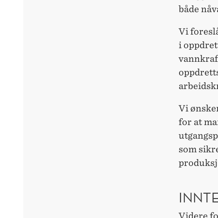
både nåv
Vi foresl
i oppdret
vannkraft
oppdretts
arbeidskr
Vi ønske
for at ma
utgangsp
som sikr
produksj
INNTE
Videre fo