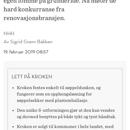
egen lomme på gründeridé. Nå møter de
M
hard konkurranse fra
O
renovasjonsbransjen.
T
NHH
R
Av
Sigrid Grøm Bakken
E
19. februar 2019 08:57
N
O
LETT PÅ KROKEN
V
A
Kroken festes enkelt til søppeldunken, og
fungerer som en opphengsløsning for
S
søppelsekker med plastemballasje.
J
Den unike S-utformingen gjør at den kan vendes
og dermed benyttes på både tykt og tynt håndtak.
O
Kroken er solgt til kommuner i hele landet, med