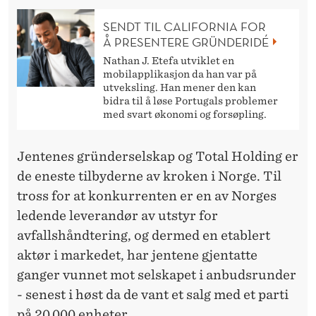
SENDT TIL CALIFORNIA FOR
Å PRESENTERE GRÜNDERIDÉ
Nathan J. Etefa utviklet en
mobilapplikasjon da han var på
utveksling. Han mener den kan
bidra til å løse Portugals problemer
med svart økonomi og forsøpling.
Jentenes gründerselskap og Total Holding er
de eneste tilbyderne av kroken i Norge. Til
tross for at konkurrenten er en av Norges
ledende leverandør av utstyr for
avfallshåndtering, og dermed en etablert
aktør i markedet, har jentene gjentatte
ganger vunnet mot selskapet i anbudsrunder
- senest i høst da de vant et salg med et parti
på 20.000 enheter.