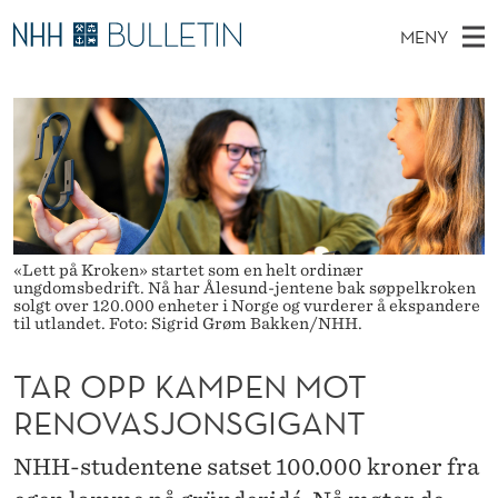
T
MENY
A
H
NO
EN
TIL WWW.NHH.NO
S
R
O
Ø
K
Stipendiater og nye forskerprofiler
V
I
O
N
E
Disputaser
E
P
T
T
D
Ekspertutvalg
S
P
T
M
E
Om Bulletin
D
K
E
E
«Lett på Kroken» startet som en helt ordinær
T
ungdomsbedrift. Nå har Ålesund-jentene bak søppelkroken
N
A
solgt over 120.000 enheter i Norge og vurderer å ekspandere
til utlandet. Foto: Sigrid Grøm Bakken/NHH.
Y
M
TAR OPP KAMPEN MOT
P
RENOVASJONSGIGANT
E
N
NHH-studentene satset 100.000 kroner fra