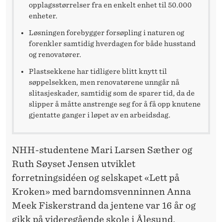
N
opplagsstørrelser fra en enkelt enhet til 50.000
enheter.
S
Løsningen forebygger forsøpling i naturen og
G
forenkler samtidig hverdagen for både husstand
og renovatører.
I
Plastsekkene har tidligere blitt knytt til
G
søppelsekken, men renovatørene unngår nå
A
slitasjeskader, samtidig som de sparer tid, da de
slipper å måtte anstrenge seg for å få opp knutene
N
gjentatte ganger i løpet av en arbeidsdag.
T
NHH-studentene Mari Larsen Sæther og
Ruth Søyset Jensen utviklet
forretningsidéen og selskapet «Lett på
Kroken» med barndomsvenninnen Anna
Meek Fiskerstrand da jentene var 16 år og
gikk på videregående skole i Ålesund.