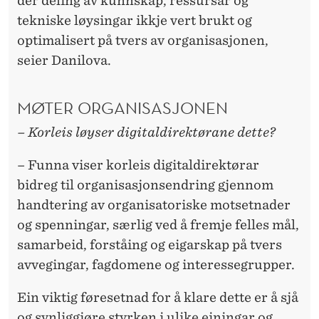
der deling av kunnskap, ressursar og
tekniske løysingar ikkje vert brukt og
optimalisert på tvers av organisasjonen,
seier Danilova.
MØTER ORGANISASJONEN
– Korleis løyser digitaldirektørane dette?
– Funna viser korleis digitaldirektørar
bidreg til organisasjonsendring gjennom
handtering av organisatoriske motsetnader
og spenningar, særlig ved å fremje felles mål,
samarbeid, forståing og eigarskap på tvers
avvegingar, fagdomene og interessegrupper.
Ein viktig føresetnad for å klare dette er å sjå
og synliggjøre styrken i ulike einingar og