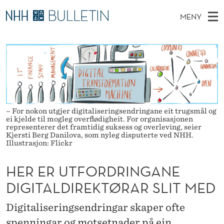
H
MENY
E
H
NO
EN
TIL WWW.NHH.NO
S
R
O
Ø
K
Stipendiater og nye forskerprofiler
V
I
E
N
E
Disputaser
E
R
T
T
D
Ekspertutvalg
S
U
T
M
E
Om Bulletin
– For nokon utgjer digitaliseringsendringane eit trugsmål og
D
T
E
ei kjelde til mogleg overflødigheit. For organisasjonen
E
representerer det framtidig suksess og overleving, seier
T
N
F
Kjersti Berg Danilova, som nyleg disputerte ved NHH.
Illustrasjon: Flickr
Y
O
HER ER UTFORDRINGANE
R
DIGITALDIREKTØRAR SLIT MED
D
Digitaliseringsendringar skaper ofte
R
spenningar og motsetnader på ein