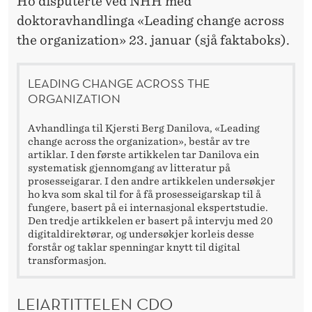
L
Ho disputerte ved NHH med
doktoravhandlinga «Leading change across
D
the organization» 23. januar (sjå faktaboks).
I
R
LEADING CHANGE ACROSS THE
ORGANIZATION
E
Avhandlinga til Kjersti Berg Danilova, «Leading
K
change across the organization», består av tre
T
artiklar. I den første artikkelen tar Danilova ein
systematisk gjennomgang av litteratur på
Ø
prosesseigarar. I den andre artikkelen undersøkjer
ho kva som skal til for å få prosesseigarskap til å
R
fungere, basert på ei internasjonal ekspertstudie.
Den tredje artikkelen er basert på intervju med 20
A
digitaldirektørar, og undersøkjer korleis desse
forstår og taklar spenningar knytt til digital
R
transformasjon.
S
LEIARTITTELEN CDO