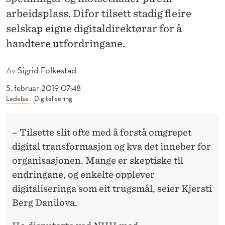
I
arbeidsplass. Difor tilsett stadig fleire
N
selskap eigne digitaldirektørar for å
G
handtere utfordringane.
A
Av
Sigrid Folkestad
N
5. februar 2019 07:48
E
Ledelse
Digitalisering
D
– Tilsette slit ofte med å forstå omgrepet
I
digital transformasjon og kva det inneber for
G
organisasjonen. Mange er skeptiske til
I
endringane, og enkelte opplever
T
digitaliseringa som eit trugsmål, seier Kjersti
Berg Danilova.
A