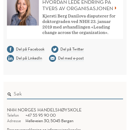
HVORDAN LEDE ENDRING PÅ
TVERS AV ORGANISASJONEN
Kjersti Berg Danilova disputerer for
doktorgraden ved NHH 23. januar
2019 med avhandlingen «Leading
change across the organization».
Del på Facebook
Del på Twitter
Del på LinkedIn
Del med e-post
NHH NORGES HANDELSHØYSKOLE
Telefon
+47 55 95 90 00
Adresse
Helleveien 30, 5045 Bergen
Personvernerklæring og informasjonskapsler