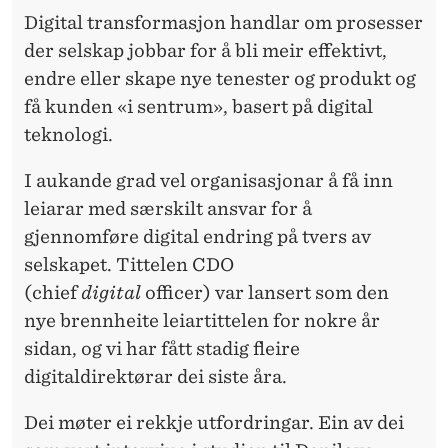
L
Digital transformasjon handlar om prosesser
I
der selskap jobbar for å bli meir effektivt,
T
endre eller skape nye tenester og produkt og
få kunden «i sentrum», basert på digital
M
teknologi.
E
I aukande grad vel organisasjonar å få inn
D
leiarar med særskilt ansvar for å
gjennomføre digital endring på tvers av
selskapet. Tittelen CDO
(chief
digital
officer) var lansert som den
nye brennheite leiartittelen for nokre år
sidan, og vi har fått stadig fleire
digitaldirektørar dei siste åra.
Dei møter ei rekkje utfordringar. Ein av dei