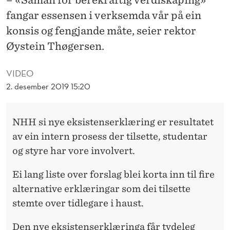
S
fangar essensen i verksemda vår på ein
T
konsis og fengjande måte, seier rektor
E
Øystein Thøgersen.
N
VIDEO
S
2. desember 2019 15:20
E
R
NHH si nye eksistenserklæring er resultatet
K
av ein intern prosess der tilsette, studentar
og styre har vore involvert.
L
Æ
Ei lang liste over forslag blei korta inn til fire
alternative erklæringar som dei tilsette
R
stemte over tidlegare i haust.
I
Den nye eksistenserklæringa får tydeleg