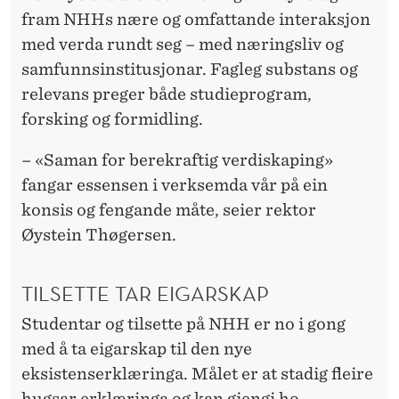
N
fram NHHs nære og omfattande interaksjon
G
med verda rundt seg – med næringsliv og
samfunnsinstitusjonar. Fagleg substans og
relevans preger både studieprogram,
forsking og formidling.
– «Saman for berekraftig verdiskaping»
fangar essensen i verksemda vår på ein
konsis og fengande måte, seier rektor
Øystein Thøgersen.
TILSETTE TAR EIGARSKAP
Studentar og tilsette på NHH er no i gong
med å ta eigarskap til den nye
eksistenserklæringa. Målet er at stadig fleire
hugsar erklæringa og kan gjengi ho.