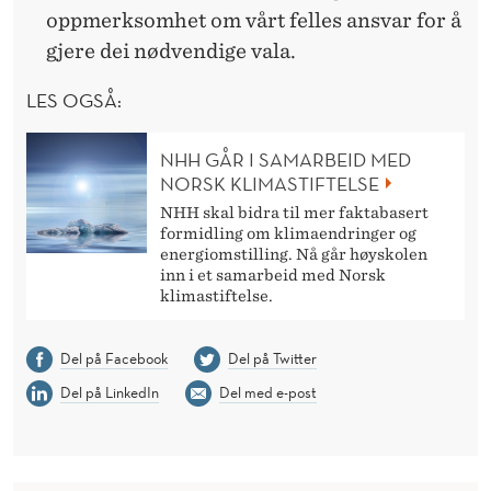
oppmerksomhet om vårt felles ansvar for å
gjere dei nødvendige vala.
LES OGSÅ:
NHH GÅR I SAMARBEID MED
NORSK KLIMASTIFTELSE
NHH skal bidra til mer faktabasert
formidling om klimaendringer og
energiomstilling. Nå går høyskolen
inn i et samarbeid med Norsk
klimastiftelse.
Del på Facebook
Del på Twitter
Del på LinkedIn
Del med e-post