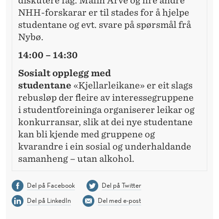
diskutere fag. Malin Arve og fire andre
NHH-forskarar er til stades for å hjelpe
studentane og evt. svare på spørsmål frå
Nybø.
14:00 – 14:30
Sosialt opplegg med
studentane
«Kjellarleikane» er eit slags
rebusløp der fleire av interessegruppene
i studentforeininga organiserer leikar og
konkurransar, slik at dei nye studentane
kan bli kjende med gruppene og
kvarandre i ein sosial og underhaldande
samanheng – utan alkohol.
Del på Facebook
Del på Twitter
Del på LinkedIn
Del med e-post