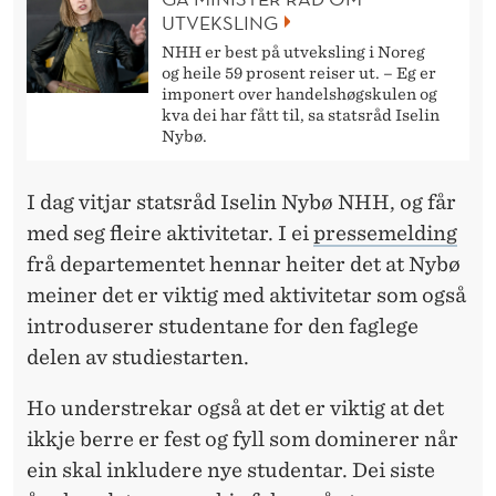
S
UTVEKSLING
T
NHH er best på utveksling i Noreg
og heile 59 prosent reiser ut. – Eg er
V
imponert over handelshøgskulen og
kva dei har fått til, sa statsråd Iselin
E
Nybø.
K
I dag vitjar statsråd Iselin Nybø NHH, og får
A
med seg fleire aktivitetar. I ei
pressemelding
frå departementet hennar heiter det at Nybø
meiner det er viktig med aktivitetar som også
introduserer studentane for den faglege
delen av studiestarten.
Ho understrekar også at det er viktig at det
ikkje berre er fest og fyll som dominerer når
ein skal inkludere nye studentar. Dei siste