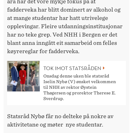
åra har det vore mykje fokus på at
fadderveka har blitt dominert av alkohol og
at mange studentar har hatt utrivelege
opplevingar. Fleire utdanningsinstitusjonar
har no teke grep. Ved NHH i Bergen er det
blant anna inngått eit samarbeid om felles
køyrereglar for fadderveka.
TOK IMOT STATSRÅDEN
Onsdag denne uken ble statsråd
Iselin Nybø (V) ønsket velkommen
til NHH av rektor Øystein
Thøgersen og prorektor Therese E.
Sverdrup.
Statsråd Nybø får no delteke på nokre av
aktivitetane og møter nye studentar.