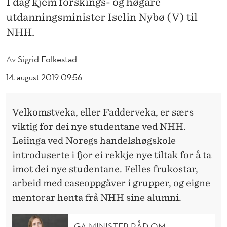
I dag kjem forskings- og høgare
L
utdanningsminister Iselin Nybø (V) til
T
NHH.
E
Av
Sigrid Folkestad
K
14. august 2019 09:56
P
Å
Velkomstveka, eller Fadderveka, er særs
V
viktig for dei nye studentane ved NHH.
E
Leiinga ved Noregs handelshøgskole
L
introduserte i fjor ei rekkje nye tiltak for å ta
imot dei nye studentane. Felles frukostar,
K
arbeid med caseoppgåver i grupper, og eigne
O
mentorar henta frå NHH sine alumni.
M
GA MINISTER RÅD OM