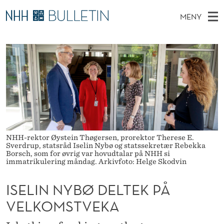
I
MENY
S
H
NO
TIL WWW.NHH.NO
S
E
O
Ø
K
Stipendiater og nye forskerprofiler
V
I
L
N
E
Disputaser
E
I
T
T
D
Ekspertutvalg
S
N
T
M
E
Om Bulletin
D
N
E
E
T
N
Y
NHH-rektor Øystein Thøgersen, prorektor Therese E.
Sverdrup, statsråd Iselin Nybø og statssekretær Rebekka
Y
B
Borsch, som for øvrig var hovudtalar på NHH si
immatrikulering måndag. Arkivfoto: Helge Skodvin
Ø
ISELIN NYBØ DELTEK PÅ
D
VELKOMSTVEKA
E