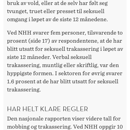
D
bruk av vold, eller at de selv har følt seg
E
tvunget, truet eller presset til seksuell
omgang i løpet av de siste 12 månedene.
M
I
Ved NHH svarer fem personer, tilsvarende to
prosent (side 17) av respondentene, at de har
A
blitt utsatt for seksuell trakassering i løpet av
siste 12 måneder. Verbal seksuell
trakassering, muntlig eller skriftlig, var den
hyppigste formen. I sektoren for øvrig svarer
1.6 prosent at de har blitt utsatt for seksuell
trakassering.
HAR HELT KLARE REGLER
Den nasjonale rapporten viser videre tall for
mobbing og trakassering. Ved NHH oppgir 10