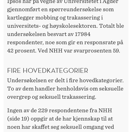
A
Ipsos har på vegne av Universitetet i Agder
gjennomført en spørreundersøkelse som
S
kartlegger mobbing og trakassering i
S
universitets- og høyskolesektoren. Totalt ble
E
undersøkelsen besvart av 17984
respondenter, noe som gir en responsrate på
R
42 prosent. Ved NHH var svarprosenten 59.
I
N
FIRE HOVEDKATEGORIER
G
Undersøkelsen er delt i fire hovedkategorier.
I
To av dem handler henholdsvis om seksuelle
overgrep og seksuell trakassering.
A
K
Ingen av de 229 respondentene fra NHH
(side 19) oppgir at de har kjennskap til at
A
noen har skaffet seg seksuell omgang ved