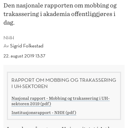
O
Den nasjonale rapporten om mobbing og
B
trakassering i akademia offentliggjøres i
dag.
B
I
NHH
N
Av
Sigrid Folkestad
G
22. august 2019 13:37
O
G
RAPPORT OM MOBBING OG TRAKASSERING
I UH-SEKTOREN
T
R
Nasjonal rapport - Mobbing og trakassering i UH-
sektoren 2019 (pdf)
A
Institusjonsrapport - NHH (pdf)
K