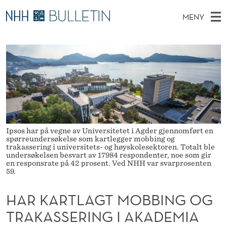
H
MENY
A
H
NO
EN
TIL WWW.NHH.NO
S
R
O
Ø
K
Stipendiater og nye forskerprofiler
V
I
K
N
E
Disputaser
E
A
T
T
D
Ekspertutvalg
S
R
T
M
E
Om Bulletin
D
T
E
E
T
Ipsos har på vegne av Universitetet i Agder gjennomført en
N
L
spørreundersøkelse som kartlegger mobbing og
trakassering i universitets- og høyskolesektoren. Totalt ble
Y
A
undersøkelsen besvart av 17984 respondenter, noe som gir
en responsrate på 42 prosent. Ved NHH var svarprosenten
59.
G
T
HAR KARTLAGT MOBBING OG
M
TRAKASSERING I AKADEMIA