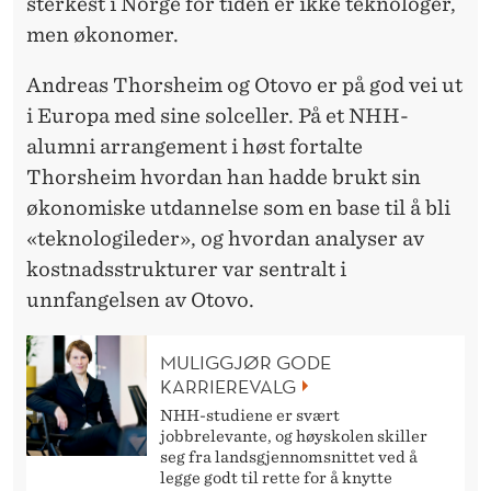
sterkest i Norge for tiden er ikke teknologer,
men økonomer.
Andreas Thorsheim og Otovo er på god vei ut
i Europa med sine solceller. På et NHH-
alumni arrangement i høst fortalte
Thorsheim hvordan han hadde brukt sin
økonomiske utdannelse som en base til å bli
«teknologileder», og hvordan analyser av
kostnadsstrukturer var sentralt i
unnfangelsen av Otovo.
MULIGGJØR GODE
KARRIEREVALG
NHH-studiene er svært
jobbrelevante, og høyskolen skiller
seg fra landsgjennomsnittet ved å
legge godt til rette for å knytte