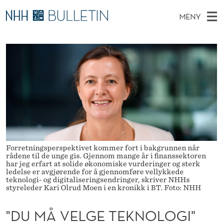
"
MENY
D
H
NO
TIL WWW.NHH.NO
S
U
O
Ø
K
Stipendiater og nye forskerprofiler
V
I
M
N
E
Disputaser
E
Å
T
T
D
Ekspertutvalg
S
V
T
M
E
Om Bulletin
D
E
E
E
T
N
L
Y
Forretningsperspektivet kommer fort i bakgrunnen når
G
rådene til de unge gis. Gjennom mange år i finanssektoren
har jeg erfart at solide økonomiske vurderinger og sterk
E
ledelse er avgjørende for å gjennomføre vellykkede
teknologi- og digitaliseringsendringer, skriver NHHs
styreleder Kari Olrud Moen i en kronikk i BT. Foto: NHH
T
E
"DU MÅ VELGE TEKNOLOGI"