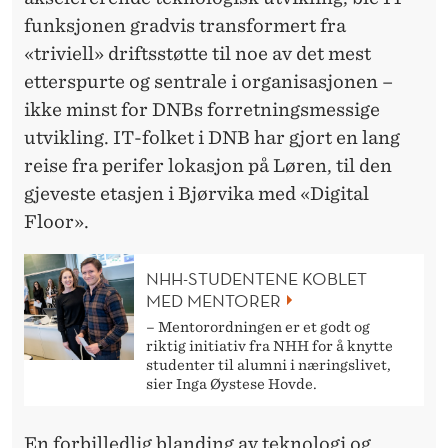
funksjonen gradvis transformert fra
«triviell» driftsstøtte til noe av det mest
etterspurte og sentrale i organisasjonen –
ikke minst for DNBs forretningsmessige
utvikling. IT-folket i DNB har gjort en lang
reise fra perifer lokasjon på Løren, til den
gjeveste etasjen i Bjørvika med «Digital
Floor».
NHH-STUDENTENE KOBLET
MED MENTORER
– Mentorordningen er et godt og
riktig initiativ fra NHH for å knytte
studenter til alumni i næringslivet,
sier Inga Øystese Hovde.
En forbilledlig blanding av teknologi og