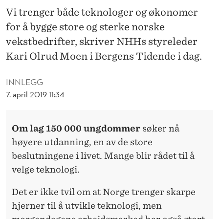
K
Vi trenger både teknologer og økonomer
N
for å bygge store og sterke norske
O
vekstbedrifter, skriver NHHs styreleder
Kari Olrud Moen i Bergens Tidende i dag.
L
O
INNLEGG
G
7. april 2019 11:34
I
Om lag 150 000 ungdommer
søker nå
"
høyere utdanning, en av de store
beslutningene i livet. Mange blir rådet til å
velge teknologi.
Det er ikke tvil om at Norge trenger skarpe
hjerner til å utvikle teknologi, men