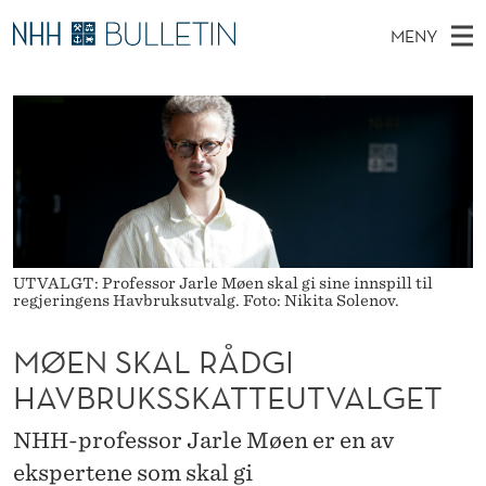
M
MENY
Ø
H
NO
TIL WWW.NHH.NO
S
E
O
Ø
K
Stipendiater og nye forskerprofiler
V
I
N
N
E
Disputaser
E
S
T
T
D
Ekspertutvalg
S
K
T
M
E
Om Bulletin
D
A
E
E
T
UTVALGT: Professor Jarle Møen skal gi sine innspill til
N
L
regjeringens Havbruksutvalg. Foto: Nikita Solenov.
Y
R
MØEN SKAL RÅDGI
Å
HAVBRUKSSKATTEUTVALGET
D
NHH-professor Jarle Møen er en av
G
ekspertene som skal gi