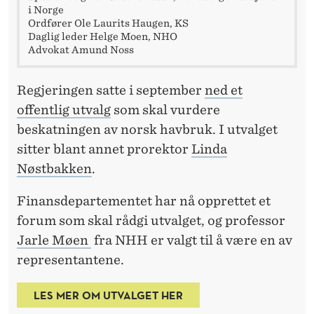
T
i Norge
Ordfører Ole Laurits Haugen, KS
T
Daglig leder Helge Moen, NHO
Advokat Amund Noss
E
U
Regjeringen satte i september
ned et
T
offentlig utvalg
som skal vurdere
beskatningen av norsk havbruk. I utvalget
V
sitter blant annet prorektor
Linda
A
Nøstbakken
.
L
Finansdepartementet har nå opprettet et
G
forum som skal rådgi utvalget, og professor
E
Jarle Møen
fra NHH er valgt til å være en av
representantene.
T
LES MER OM UTVALGET HER