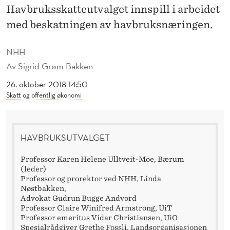
I
Havbruksskatteutvalget innspill i arbeidet
H
med beskatningen av havbruksnæringen.
A
NHH
V
Av
Sigrid Grøm Bakken
B
26. oktober 2018 14:50
Skatt og offentlig økonomi
R
U
K
HAVBRUKSUTVALGET
S
Professor Karen Helene Ulltveit-Moe, Bærum
(leder)
S
Professor og prorektor ved NHH, Linda
Nøstbakken,
K
Advokat Gudrun Bugge Andvord
Professor Claire Winifred Armstrong, UiT
A
Professor emeritus Vidar Christiansen, UiO
Spesialrådgiver Grethe Fossli, Landsorganisasjonen