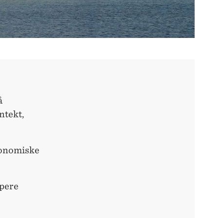
å
ntekt,
konomiske
pere