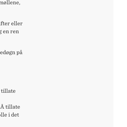
dmøllene,
fter eller
g en ren
stedøgn på
tillate
Å tillate
le i det