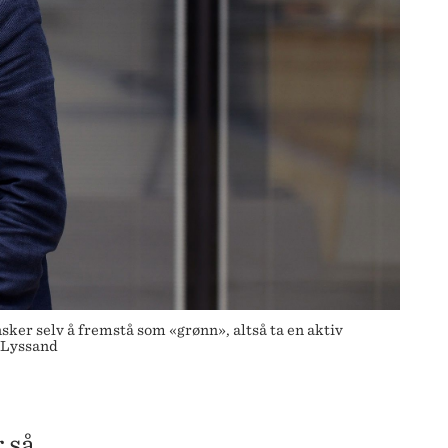
sker selv å fremstå som «grønn», altså ta en aktiv
d Lyssand
r så