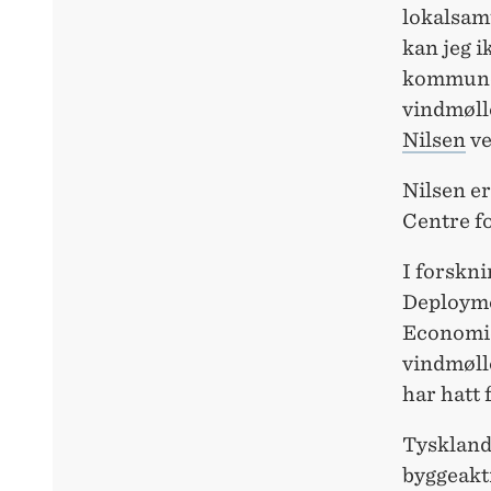
lokalsam
kan jeg i
kommunen
vindmøl
Nilsen
ve
Nilsen er
Centre f
I forskn
Deployme
Economic
vindmølle
har hatt
Tyskland 
byggeakti