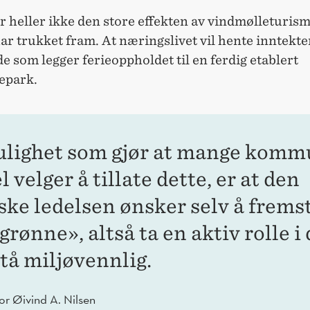
r heller ikke den store effekten av vindmølleturisme
ar trukket fram. At næringslivet vil hente inntekte
de som legger ferieoppholdet til en ferdig etablert
epark.
lighet som gjør at mange komm
l velger å tillate dette, er at den
iske ledelsen ønsker selv å frems
rønne», altså ta en aktiv rolle i 
tå miljøvennlig.
or Øivind A. Nilsen