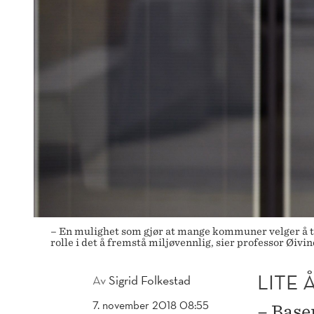
– En mulighet som gjør at mange kommuner velger å til
rolle i det å fremstå miljøvennlig, sier professor Øiv
LITE 
Av
Sigrid Folkestad
7. november 2018 08:55
– Baser