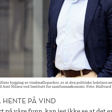
late bygging av vindmølleparker, er at den politiske ledelsen øn
ind Anti Nilsen ved Institutt for samfunnsøkonomi. Foto: Hallvar
Å HENTE PÅ VIND
t på våre funn, kan jeg ikke se at det e