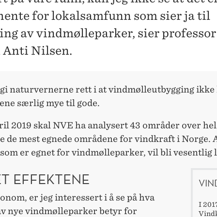
hente for lokalsamfunn som sier ja til
ing av vindmølleparker, sier professor
 Anti Nilsen.
 gi naturvernerne rett i at vindmølleutbygging ik
e særlig mye til gode.
ril 2019 skal NVE ha analysert 43 områder over he
ne de mest egnede områdene for vindkraft i Norge. 
om er egnet for vindmølleparker, vil bli vesentlig 
ET EFFEKTENE
VIN
nom, er jeg interessert i å se på hva
I 201
av nye vindmølleparker betyr for
Vindk