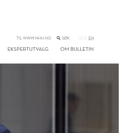
SØK
TIL WWW.NHH.NO
NO
EN
I
NETTSTEDET
EKSPERTUTVALG
OM BULLETIN