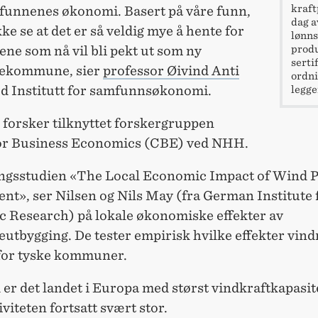
kraft
funnenes økonomi. Basert på våre funn,
dag a
kke se at det er så veldig mye å hente for
lønns
produ
e som nå vil bli pekt ut som ny
serti
lekommune, sier
professor Øivind Anti
ordni
d Institutt for samfunnsøkonomi.
legge
 forsker tilknyttet forskergruppen
or Business Economics (CBE) ved NHH.
ingsstudien «The Local Economic Impact of Wind 
nt», ser Nilsen og Nils May (fra German Institute 
 Research) på lokale økonomiske effekter av
utbygging. De tester empirisk hvilke effekter vin
 for tyske kommuner.
er det landet i Europa med størst vindkraftkapasit
viteten fortsatt svært stor.