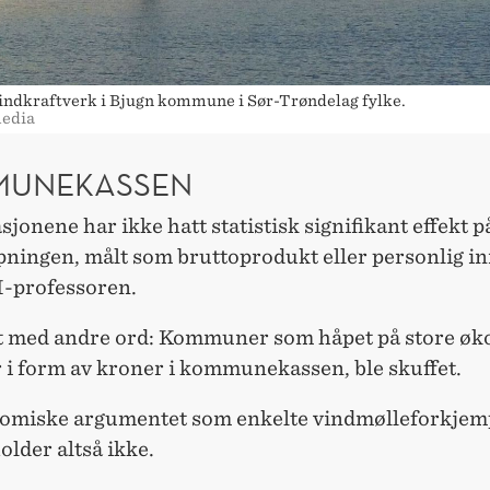
indkraftverk i Bjugn kommune i Sør-Trøndelag fylke.
media
UNEKASSEN
asjonene har ikke hatt statistisk signifikant effekt p
pningen, målt som bruttoprodukt eller personlig in
-professoren.
gt med andre ord: Kommuner som håpet på store ø
 i form av kroner i kommunekassen, ble skuffet.
omiske argumentet som enkelte vindmølleforkjem
older altså ikke.