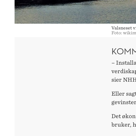
Valsneset v
Foto: wiki
KOMM
– Install
verdiska
sier NHH
Eller sa
gevinster
Det økon
bruker, h