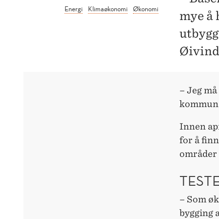
Energi
Klimaøkonomi
Økonomi
mye å 
utbygg
Øivind
– Jeg må
kommunen
Innen ap
for å fin
områder s
TEST
– Som øko
bygging 