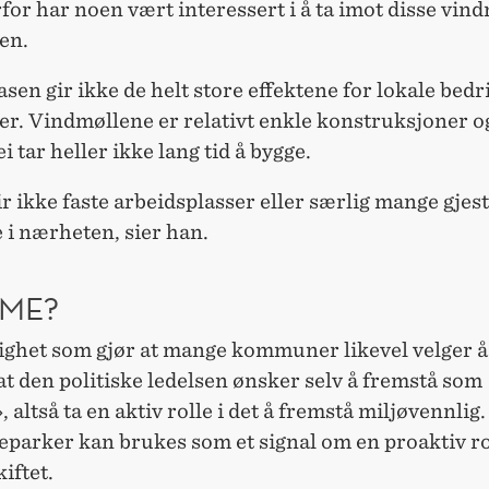
for har noen vært interessert i å ta imot disse vin
en.
sen gir ikke de helt store effektene for lokale bedri
. Vindmøllene er relativt enkle konstruksjoner o
i tar heller ikke lang tid å bygge.
ir ikke faste arbeidsplasser eller særlig mange gje
 i nærheten, sier han.
SME?
ghet som gjør at mange kommuner likevel velger å 
 at den politiske ledelsen ønsker selv å fremstå som
 altså ta en aktiv rolle i det å fremstå miljøvennlig. 
parker kan brukes som et signal om en proaktiv rol
iftet.