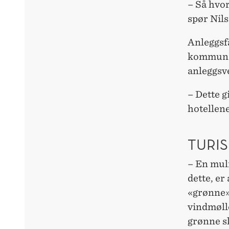
– Så hvor
spør Nils
Anleggsfa
kommuner
anleggsve
– Dette g
hotellene
TURI
– En muli
dette, er
«grønne»,
vindmølle
grønne sk