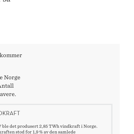
ke kommer
le Norge
Antall
lavere.
DKRAFT
7 ble det produsert 2,85 TWh vindkraft i Norge.
raften stod for 1,9 % av den samlede