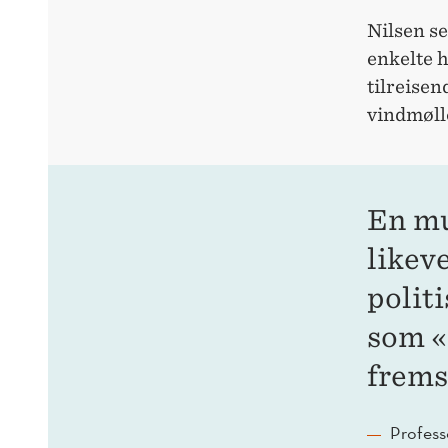
Nilsen se
enkelte h
tilreisen
vindmøll
En mu
likeve
polit
som «g
frems
Profess