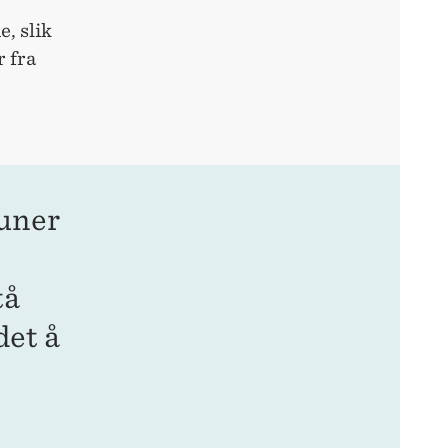
, slik
r fra
uner
tå
det å