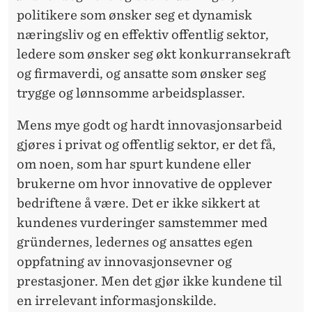
P
politikere som ønsker seg et dynamisk
L
næringsliv og en effektiv offentlig sektor,
E
ledere som ønsker seg økt konkurransekraft
og firmaverdi, og ansatte som ønsker seg
V
trygge og lønnsomme arbeidsplasser.
E
Mens mye godt og hardt innovasjonsarbeid
R
gjøres i privat og offentlig sektor, er det få,
D
om noen, som har spurt kundene eller
E
brukerne om hvor innovative de opplever
bedriftene å være. Det er ikke sikkert at
T
kundenes vurderinger samstemmer med
gründernes, ledernes og ansattes egen
oppfatning av innovasjonsevner og
prestasjoner. Men det gjør ikke kundene til
en irrelevant informasjonskilde.