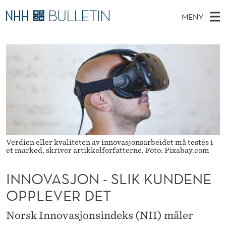
I
MENY
N
H
NO
TIL WWW.NHH.NO
S
N
O
Ø
K
Stipendiater og nye forskerprofiler
V
I
O
N
E
Disputaser
E
V
T
T
D
Ekspertutvalg
S
A
T
M
E
Om Bulletin
D
S
E
E
T
N
J
Verdien eller kvaliteten av innovasjonsarbeidet må testes i
Y
et marked, skriver artikkelforfatterne. Foto: Pixabay.com
O
N
INNOVASJON - SLIK KUNDENE
-
OPPLEVER DET
S
Norsk Innovasjonsindeks (NII) måler