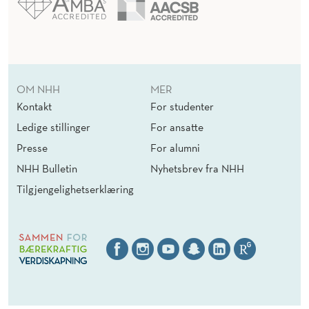
OM NHH
MER
Kontakt
For studenter
Ledige stillinger
For ansatte
Presse
For alumni
NHH Bulletin
Nyhetsbrev fra NHH
Tilgjengelighetserklæring