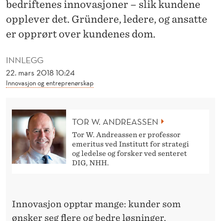
L
bedriftenes innovasjoner – slik kundene
opplever det. Gründere, ledere, og ansatte
I
er opprørt over kundenes dom.
K
K
INNLEGG
22. mars 2018 10:24
U
Innovasjon og entreprenørskap
N
D
TOR W. ANDREASSEN
E
Tor W. Andreassen er professor
emeritus ved Institutt for strategi
N
og ledelse og forsker ved senteret
DIG, NHH.
E
O
P
Innovasjon opptar mange: kunder som
ønsker seg flere og bedre løsninger,