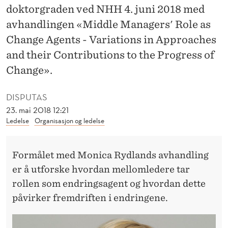
N
doktorgraden ved NHH 4. juni 2018 med
S
avhandlingen «Middle Managers' Role as
Change Agents - Variations in Approaches
O
and their Contributions to the Progress of
M
Change».
E
DISPUTAS
N
23. mai 2018 12:21
D
Ledelse
Organisasjon og ledelse
R
I
Formålet med Monica Rydlands avhandling
er å utforske hvordan mellomledere tar
N
rollen som endringsagent og hvordan dette
G
påvirker fremdriften i endringene.
S