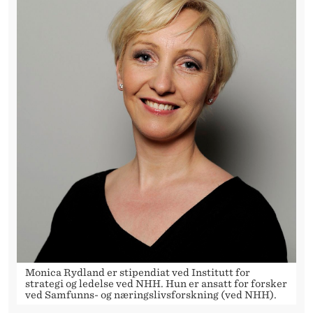
A
G
E
N
T
Monica Rydland er stipendiat ved Institutt for
strategi og ledelse ved NHH. Hun er ansatt for forsker
ved Samfunns- og næringslivsforskning (ved NHH).