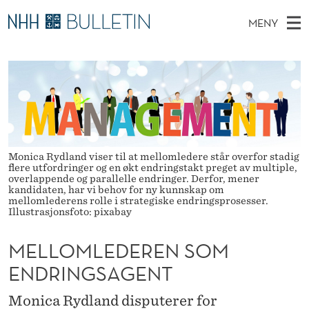
M
MENY
E
H
NO
EN
TIL WWW.NHH.NO
S
L
O
Ø
K
Stipendiater og nye forskerprofiler
V
I
L
N
E
Disputaser
E
O
T
T
D
Ekspertutvalg
S
M
T
M
E
Om Bulletin
Monica Rydland viser til at mellomledere står overfor stadig
D
L
E
E
flere utfordringer og en økt endringstakt preget av multiple,
T
overlappende og parallelle endringer. Derfor, mener
N
E
kandidaten, har vi behov for ny kunnskap om
mellomlederens rolle i strategiske endringsprosesser.
Y
D
Illustrasjonsfoto: pixabay
E
MELLOMLEDEREN SOM
R
ENDRINGSAGENT
E
Monica Rydland disputerer for