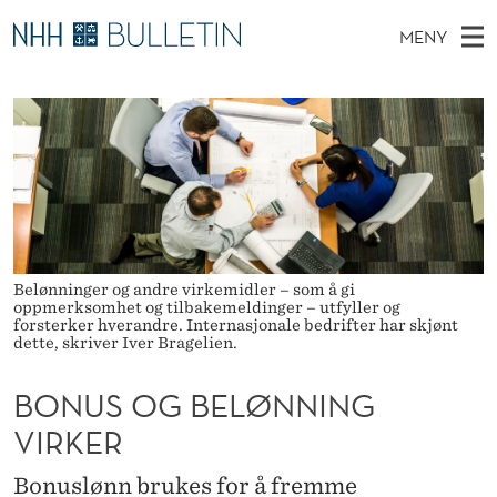
B
MENY
O
H
NO
TIL WWW.NHH.NO
S
N
O
Ø
K
Stipendiater og nye forskerprofiler
V
I
U
N
E
Disputaser
E
S
T
T
D
Ekspertutvalg
S
O
T
M
E
Om Bulletin
D
G
E
E
T
Belønninger og andre virkemidler – som å gi
N
B
oppmerksomhet og tilbakemeldinger – utfyller og
Y
forsterker hverandre. Internasjonale bedrifter har skjønt
E
dette, skriver Iver Bragelien.
L
BONUS OG BELØNNING
Ø
VIRKER
N
Bonuslønn brukes for å fremme