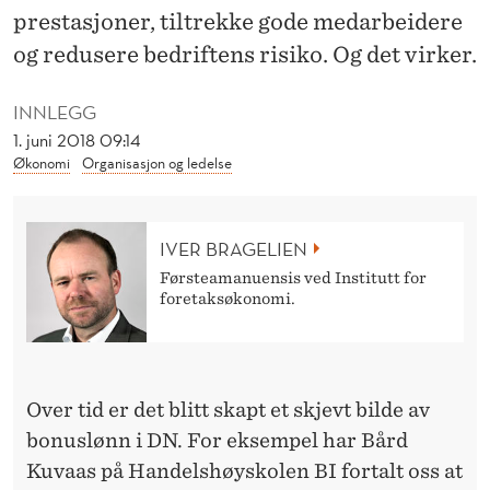
N
prestasjoner, tiltrekke gode medarbeidere
I
og redusere bedriftens risiko. Og det virker.
N
INNLEGG
G
1. juni 2018 09:14
Økonomi
Organisasjon og ledelse
V
I
IVER BRAGELIEN
R
Førsteamanuensis ved Institutt for
K
foretaksøkonomi.
E
R
Over tid er det blitt skapt et skjevt bilde av
bonuslønn i DN. For eksempel har Bård
Kuvaas på Handelshøyskolen BI fortalt oss at