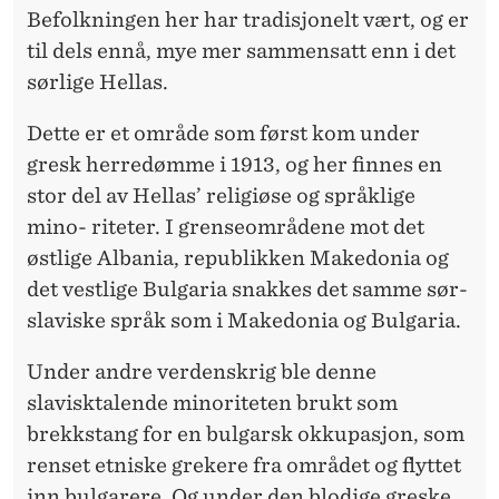
Befolkningen her har tradisjonelt vært, og er
til dels ennå, mye mer sammensatt enn i det
sørlige Hellas.
Dette er et område som først kom under
gresk herredømme i 1913, og her finnes en
stor del av Hellas’ religiøse og språklige
mino- riteter. I grenseområdene mot det
østlige Albania, republikken Makedonia og
det vestlige Bulgaria snakkes det samme sør-
slaviske språk som i Makedonia og Bulgaria.
Under andre verdenskrig ble denne
slavisktalende minoriteten brukt som
brekkstang for en bulgarsk okkupasjon, som
renset etniske grekere fra området og flyttet
inn bulgarere. Og under den blodige greske