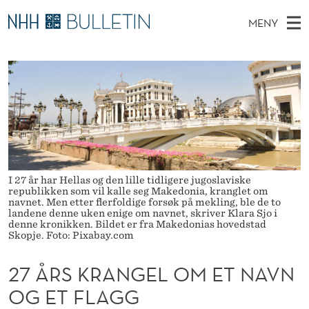
2
MENY
7
H
NO
TIL WWW.NHH.NO
S
Å
O
Ø
K
Stipendiater og nye forskerprofiler
V
I
R
N
E
Disputaser
E
S
T
T
D
Ekspertutvalg
S
K
T
M
E
Om Bulletin
D
R
E
E
T
I 27 år har Hellas og den lille tidligere jugoslaviske
N
A
republikken som vil kalle seg Makedonia, kranglet om
Y
navnet. Men etter flerfoldige forsøk på mekling, ble de to
N
landene denne uken enige om navnet, skriver Klara Sjo i
denne kronikken. Bildet er fra Makedonias hovedstad
G
Skopje. Foto: Pixabay.com
E
27 ÅRS KRANGEL OM ET NAVN
L
OG ET FLAGG