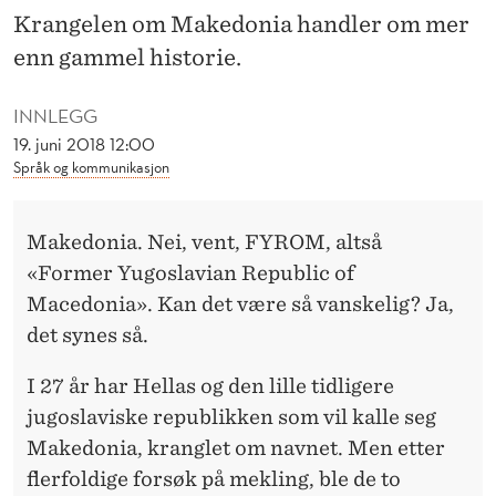
O
Krangelen om Makedonia handler om mer
M
enn gammel historie.
E
INNLEGG
T
19. juni 2018 12:00
Språk og kommunikasjon
N
A
Makedonia. Nei, vent, FYROM, altså
V
«Former Yugoslavian Republic of
N
Macedonia». Kan det være så vanskelig? Ja,
O
det synes så.
G
I 27 år har Hellas og den lille tidligere
E
jugoslaviske republikken som vil kalle seg
Makedonia, kranglet om navnet. Men etter
T
flerfoldige forsøk på mekling, ble de to