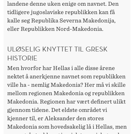
F
landene denne uken enige om navnet. Den
L
tidligere jugoslaviske republikken kan få
kalle seg Republika Severna Makedonija,
A
eller Republikken Nord-Makedonia.
G
G
ULØSELIG KNYTTET TIL GRESK
HISTORIE
Men hvorfor har Hellas i alle disse årene
nektet å anerkjenne navnet som republikken
ville ha - nemlig Makedonia? Her må vi skille
mellom regionen Makedonia og republikken
Makedonia. Regionen har vært definert ulikt
gjennom tidene. Det eldste området vi
kjenner til, er Aleksander den stores
Makedonia som hovedsakelig lå i Hellas, men