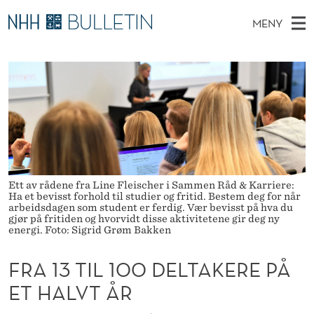
F
MENY
R
H
NO
TIL WWW.NHH.NO
S
A
O
Ø
K
Stipendiater og nye forskerprofiler
V
I
1
N
E
Disputaser
E
3
T
T
D
Ekspertutvalg
S
T
T
M
E
Om Bulletin
D
I
E
E
T
N
Ett av rådene fra Line Fleischer i Sammen Råd & Karriere:
L
Ha et bevisst forhold til studier og fritid. Bestem deg for når
Y
arbeidsdagen som student er ferdig. Vær bevisst på hva du
1
gjør på fritiden og hvorvidt disse aktivitetene gir deg ny
energi. Foto: Sigrid Grøm Bakken
0
FRA 13 TIL 100 DELTAKERE PÅ
0
ET HALVT ÅR
D