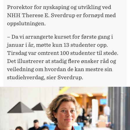
H
Prorektor for nyskaping og utvikling ved
A
NHH Therese E. Sverdrup er fornøyd med
L
oppslutningen.
V
– Da vi arrangerte kurset for første gang i
T
januar i år, møtte kun 13 studenter opp.
Tirsdag var omtrent 100 studenter til stede.
Å
Det illustrerer at stadig flere ønsker råd og
R
veiledning om hvordan de kan mestre sin
studiehverdag, sier Sverdrup.