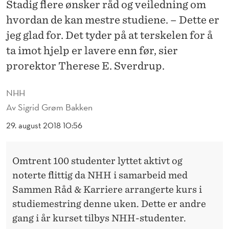
E
Stadig flere ønsker råd og veiledning om
hvordan de kan mestre studiene. – Dette er
L
jeg glad for. Det tyder på at terskelen for å
T
ta imot hjelp er lavere enn før, sier
A
prorektor Therese E. Sverdrup.
K
NHH
E
Av
Sigrid Grøm Bakken
R
29. august 2018 10:56
E
P
Omtrent 100 studenter lyttet aktivt og
Å
noterte flittig da NHH i samarbeid med
Sammen Råd & Karriere arrangerte kurs i
E
studiemestring denne uken. Dette er andre
T
gang i år kurset tilbys NHH-studenter.