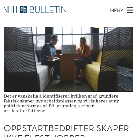
O
MENY
P
H
NO
TIL WWW.NHH.NO
S
P
O
Ø
K
Stipendiater og nye forskerprofiler
V
I
S
N
E
Disputaser
E
T
T
T
D
Ekspertutvalg
S
A
T
M
E
Om Bulletin
D
R
E
E
T
N
T
Y
B
Det er vanskelig å identifisere i hvilken grad gründere
faktisk skaper nye arbeidsplasser, og vi risikerer at ny
E
politikk utformes på feil grunnlag, skriver
artikkelforfatterne.
D
OPPSTARTBEDRIFTER SKAPER
R