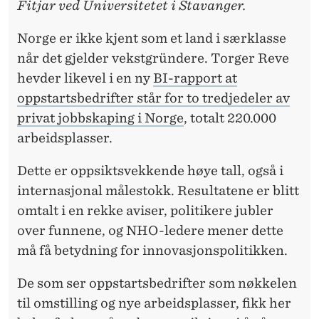
K
Fitjar ved Universitetet i Stavanger.
K
Norge er ikke kjent som et land i særklasse
E
når det gjelder vekstgründere. Torger Reve
hevder likevel i en ny
BI-rapport at
F
oppstartsbedrifter står for to tredjedeler av
L
privat jobbskaping i Norge
, totalt 220.000
E
arbeidsplasser.
S
Dette er oppsiktsvekkende høye tall, også i
T
internasjonal målestokk. Resultatene er blitt
omtalt i en rekke aviser, politikere jubler
J
over funnene, og NHO-ledere mener dette
O
må få betydning for innovasjonspolitikken.
B
De som ser oppstartsbedrifter som nøkkelen
B
til omstilling og nye arbeidsplasser, fikk her