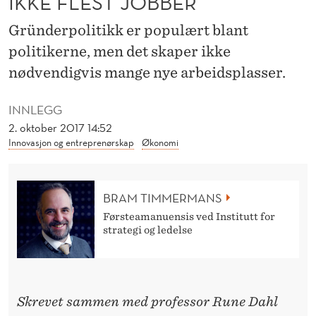
IKKE FLEST JOBBER
I
Gründerpolitikk er populært blant
F
politikerne, men det skaper ikke
T
nødvendigvis mange nye arbeidsplasser.
E
R
INNLEGG
2. oktober 2017 14:52
S
Innovasjon og entreprenørskap
Økonomi
K
A
BRAM TIMMERMANS
P
Førsteamanuensis ved Institutt for
strategi og ledelse
E
R
I
Skrevet sammen med professor Rune Dahl