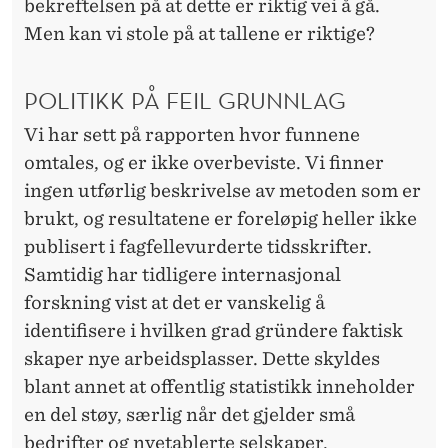
E
bekreftelsen på at dette er riktig vei å gå.
Men kan vi stole på at tallene er riktige?
R
POLITIKK PÅ FEIL GRUNNLAG
Vi har sett på rapporten hvor funnene
omtales, og er ikke overbeviste. Vi finner
ingen utførlig beskrivelse av metoden som er
brukt, og resultatene er foreløpig heller ikke
publisert i fagfellevurderte tidsskrifter.
Samtidig har tidligere internasjonal
forskning vist at det er vanskelig å
identifisere i hvilken grad gründere faktisk
skaper nye arbeidsplasser. Dette skyldes
blant annet at offentlig statistikk inneholder
en del støy, særlig når det gjelder små
bedrifter og nyetablerte selskaper.