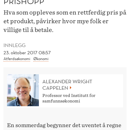
PRISHOPP
E
Hva som oppleves som en rettferdig pris på
T
et produkt, påvirker hvor mye folk er
T
villige til å betale.
F
E
INNLEGG
23. oktober 2017 08:57
R
Atferdsøkonomi
Økonomi
D
I
ALEXANDER WRIGHT
G
CAPPELEN
Professor ved Institutt for
»
samfunnsøkonomi
P
R
En sommerdag begynner det uventet å regne