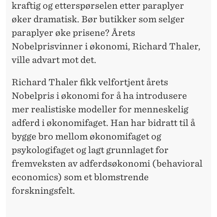
I
kraftig og etterspørselen etter paraplyer
S
øker dramatisk. Bør butikker som selger
paraplyer øke prisene? Årets
H
Nobelprisvinner i økonomi, Richard Thaler,
O
ville advart mot det.
P
Richard Thaler fikk velfortjent årets
P
Nobelpris i økonomi for å ha introdusere
mer realistiske modeller for menneskelig
adferd i økonomifaget. Han har bidratt til å
bygge bro mellom økonomifaget og
psykologifaget og lagt grunnlaget for
fremveksten av adferdsøkonomi (behavioral
economics) som et blomstrende
forskningsfelt.