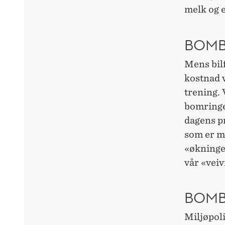
melk og e
BOMBE
Mens bilf
kostnad v
trening. 
bomringe
dagens pr
som er mi
«økningen
vår «veiv
BOMB
Miljøpoli