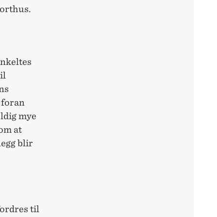
korthus.
enkeltes
il
ens
 foran
eldig mye
 om at
legg blir
ordres til