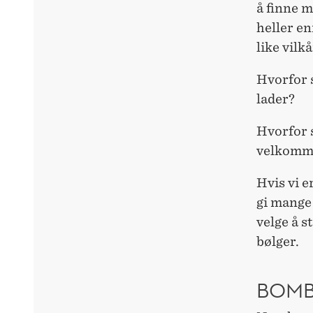
å finne m
heller e
like vilkå
Hvorfor s
lader?
Hvorfor s
velkomme
Hvis vi e
gi mange
velge å s
bølger.
BOMB