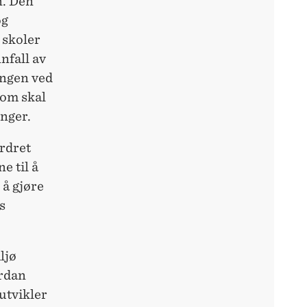
n. Den
og
 skoler
nnfall av
angen ved
som skal
nger.
rdret
e til å
 å gjøre
s
ljø
ordan
utvikler