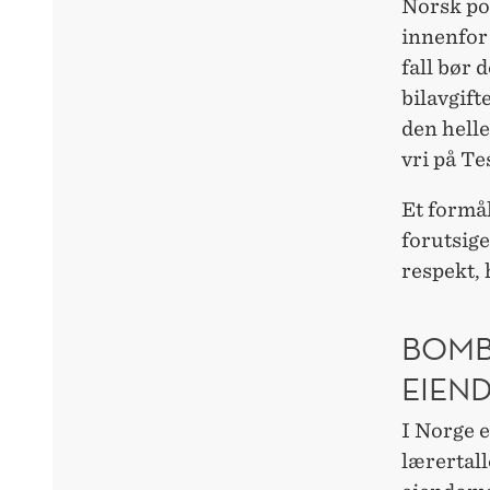
Norsk pol
innenfor 
fall bør 
bilavgift
den helle
vri på Te
Et formål
forutsige
respekt, 
BOMB
EIEN
I Norge e
lærertall