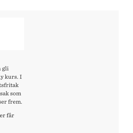
 gli
y kurs. I
tsfritak
edsak som
ser frem.
er får