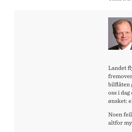
Landet fl
fremover 
bilflåten
oss i dag
ønsket: e
Noen fei
altfor m