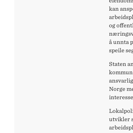
eiendoms
kan anspo
arbeidspl
og offentl
næringsv
å unnta p
speile s
Staten a
kommunene
ansvarlig
Norge me
interesse
Lokalpoli
utvikler 
arbeidspl