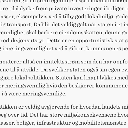
skatten gir en sunn egeninteresse i lokalpolitikke
re til å dyrke frem private investeringer i boliger 
asser, eksempelvis ved å tilby godt lokalmiljø, gode
ig transport. Da blir det veldig galt når staten i et i
ennlighet skal barbere eiendomsskatten, denne g
roduksjonsutstyr. Dette er en opportunistisk stat 
eg i næringsvennlighet ved å gi bort kommunenes pe
mputerer altså en inntektsstrøm som den har oppfo
 til å utvikle. Da svekker staten også sin egen evn
gjøre lokalpolitikken. Staten kan knapt lykkes med
r næringsvennlig hvis den beskjærer kommunene
 i å være næringsvennlige.
tikken er veldig avgjørende for hvordan landets mi
seg over tid. Det har store miljøkonsekvensene hv
asser, boliger, infrastruktur og mobilitetsmønstre 