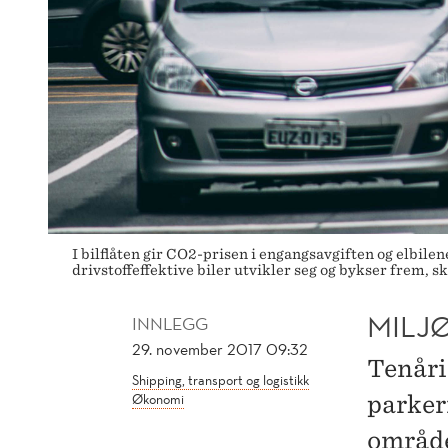
I bilflåten gir CO2-prisen i engangsavgiften og elbilen
drivstoffeffektive biler utvikler seg og bykser frem, 
MILJ
INNLEGG
29. november 2017 09:32
Tenårin
Shipping, transport og logistikk
Økonomi
parkeri
område