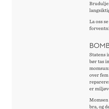
Bruduljen
langsikti
La oss s
forventn
BOMBE
Statens i
bør tas i
momsunnta
over fem 
reparerer
er miljøv
Momsen e
bra, og d