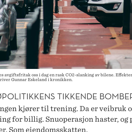
es avgiftsfritak oss i dag en rask CO2-slanking av bilene. Effekte
skriver Gunnar Eskeland i kronikken.
ØPOLITIKKENS TIKKENDE BOMBE
gen kjører til trening. Da er veibruk 
ng for billig. Snuoperasjon haster, og 
r. Som eiendomsskatten.