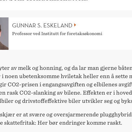
GUNNAR S. ESKELAND
Professor ved Institutt for foretaksøkonomi
yter av melk og honning, og da lar man gjerne båten
i noen ubetenksomme hviletak heller enn å sette n
 gir CO2-prisen i engangsavgiften og elbilenes avgif
 en rask CO2-slanking av bilene. Effekten er i hov
lbiler og drivstoffeffektive biler utvikler seg og byk
lskjær er at svære og oversjarmerende plugghybrid
ye skattefritak: Her bør endringer komme raskt.