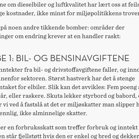
e om dieselbiler og luftkvalitet har lært oss at fei
ge kostnader, ikke minst for miljøpolitikkens trove
e på noen andre tikkende bomber: områder der
inger om endring krever at en handler raskt:
 1: BIL- OG BENSINAVGIFTENE
nntekter fra bil- og drivstoffavgiftene faller, og in
nnenfor sektoren. Størst hastverk har det å stenge
ket for elbiler. Slik kan det avvikles: Fem poeng 
år, eller raskere. Skuta lekker styrbord og babord, 
 vi ved å fastslå at det er miljøskatter man slipper
ennlig, ikke alminnelige skatter.
r en forbruksskatt som treffer forbruk og inntekt
en står fjellstøtt hvis den er enkel og bred og dekke