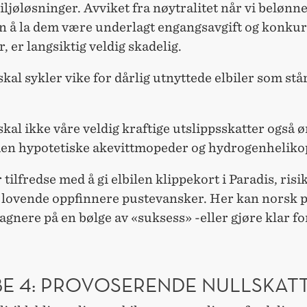
iljøløsninger. Avviket fra nøytralitet når vi belønne
nn å la dem være underlagt engangsavgift og konkur
r, er langsiktig veldig skadelig.
kal sykler vike for dårlig utnyttede elbiler som stå
kal ikke våre veldig kraftige utslippsskatter også 
n hypotetiske akevittmopeder og hydrogenheliko
r tilfredse med å gi elbilen klippekort i Paradis, risi
 lovende oppfinnere pustevansker. Her kan norsk p
tagnere på en bølge av «suksess» -eller gjøre klar fo
E 4: PROVOSERENDE NULLSKAT