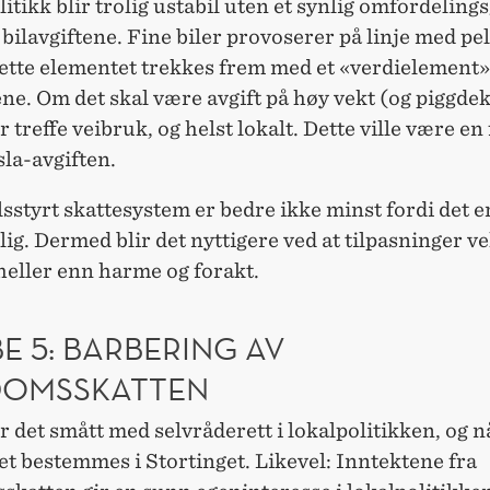
itikk blir trolig ustabil uten et synlig omfordeling
bilavgiftene. Fine biler provoserer på linje med pels
dette elementet trekkes frem med et «verdielement»
ene. Om det skal være avgift på høy vekt (og piggdek
r treffe veibruk, og helst lokalt. Dette ville være en
sla-avgiften.
sstyrt skattesystem er bedre ikke minst fordi det e
lig. Dermed blir det nyttigere ved at tilpasninger v
heller enn harme og forakt.
E 5: BARBERING AV
DOMSSKATTEN
r det smått med selvråderett i lokalpolitikken, og n
et bestemmes i Stortinget. Likevel: Inntektene fra