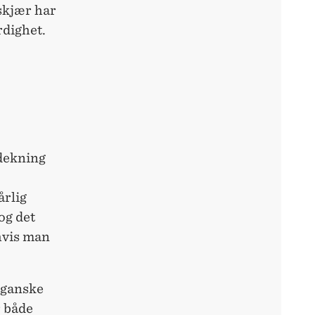
lskjær har
rdighet.
ndekning
årlig
og det
 hvis man
 ganske
r både