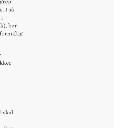
sgrep
. I så
 i
k), bør
 fornuftig
r
ekker
å skal