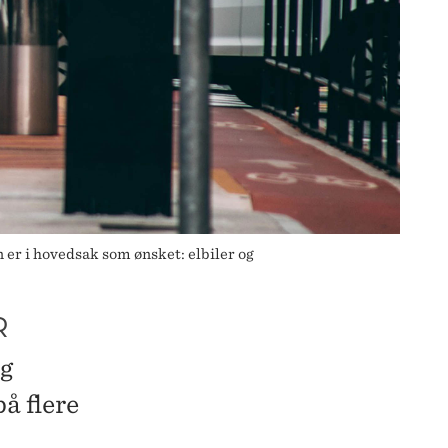
n er i hovedsak som ønsket: elbiler og
R
og
på flere