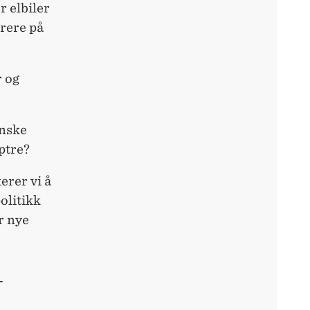
r elbiler
rere på
r og
ønske
ptre?
kerer vi å
olitikk
r nye
T