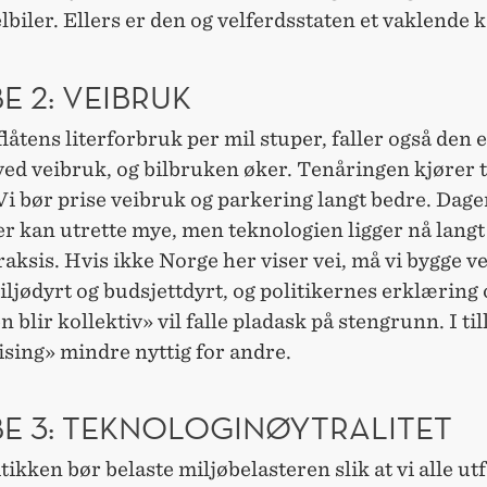
lbiler. Ellers er den og velferdsstaten et vaklende 
 2: VEIBRUK
låtens literforbruk per mil stuper, faller også den 
ed veibruk, og bilbruken øker. Tenåringen kjører t
Vi bør prise veibruk og parkering langt bedre. Dag
r kan utrette mye, men teknologien ligger nå langt
aksis. Hvis ikke Norge her viser vei, må vi bygge v
ljødyrt og budsjettdyrt, og politikernes erklæring
 blir kollektiv» vil falle pladask på stengrunn. I til
ising» mindre nyttig for andre.
E 3: TEKNOLOGINØYTRALITET
tikken bør belaste miljøbelasteren slik at vi alle utf