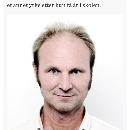
E
et annet yrke etter kun få år i skolen.