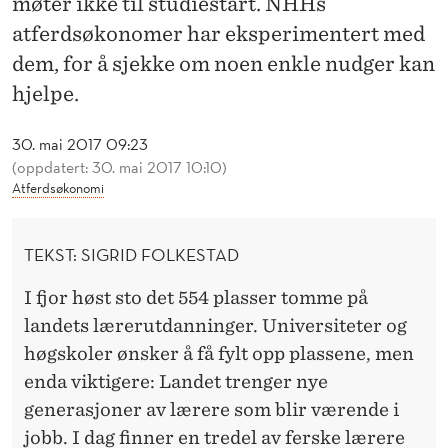
møter ikke til studiestart. NHHs
E
atferdsøkonomer har eksperimentert med
R
dem, for å sjekke om noen enkle nudger kan
P
hjelpe.
Å
30. mai 2017 09:23
N
(oppdatert: 30. mai 2017 10:10)
Atferdsøkonomi
H
H
TEKST: SIGRID FOLKESTAD
-
I fjor høst sto det 554 plasser tomme på
N
landets lærerutdanninger. Universiteter og
U
høgskoler ønsker å få fylt opp plassene, men
D
enda viktigere: Landet trenger nye
generasjoner av lærere som blir værende i
G
jobb. I dag finner en tredel av ferske lærere