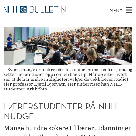
L
MENY
Æ
H
NO
EN
TIL WWW.NHH.NO
S
R
O
Ø
K
Stipendiater og nye forskerprofiler
V
I
E
N
E
Disputaser
E
R
T
T
D
Ekspertutvalg
S
S
T
M
E
Om Bulletin
D
T
– Svært mange er usikre når de sender inn søknadsskjema og
E
E
setter lærerstudiet opp som en back up. Når de etter hvert
T
ser at de har andre muligheter, velger de vekk lærerstudiet,
N
U
sier professor Kjetil Bjorvatn. Her underviser han NHH-
Y
studenter. Arkivfoto
D
LÆRERSTUDENTER PÅ NHH-
E
NUDGE
N
T
Mange hundre søkere til lærerutdanningen