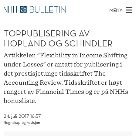
T
MENY
O
H
NO
EN
TIL WWW.NHH.NO
S
P
O
Ø
TOPPUBLISERING AV
K
Stipendiater og nye forskerprofiler
V
I
P
N
HOPLAND OG SCHINDLER
E
Disputaser
E
U
T
T
D
Artikkelen "Flexibility in Income Shifting
Ekspertutvalg
S
B
T
M
under Losses" er antatt for publisering i
E
Om Bulletin
D
L
E
det prestisjetunge tidsskriftet The
E
T
N
I
Accounting Review. Tidsskriftet er høyt
Y
rangert av Financial Times og er på NHHs
S
bonusliste.
E
R
24. juli 2017 16:37
Regnskap og revisjon
I