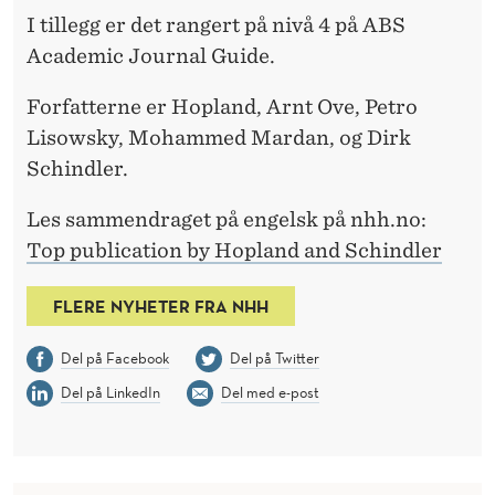
N
I tillegg er det rangert på nivå 4 på ABS
G
Academic Journal Guide.
A
Forfatterne er Hopland, Arnt Ove, Petro
V
Lisowsky, Mohammed Mardan, og Dirk
Schindler.
H
O
Les sammendraget på engelsk på nhh.no:
Top publication by Hopland and Schindler
P
L
FLERE NYHETER FRA NHH
A
Del på Facebook
Del på Twitter
N
Del på LinkedIn
Del med e-post
D
O