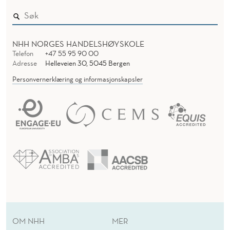
G
S
C
NHH NORGES HANDELSHØYSKOLE
Telefon
+47 55 95 90 00
H
Adresse
Helleveien 30, 5045 Bergen
I
Personvernerklæring og informasjonskapsler
N
D
L
E
R
OM NHH
MER