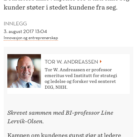
F
kunder støter i stedet kundene fra seg.
R
INNLEGG
A
3. august 2017 13:04
S
Innovasjon og entreprenørskap
E
G
TOR W. ANDREASSEN
Tor W. Andreassen er professor
emeritus ved Institutt for strategi
og ledelse og forsker ved senteret
DIG, NHH.
Skrevet sammen med BI-professor Line
Lervik-Olsen.
Kampen om kundenes gunst gjør at ledere