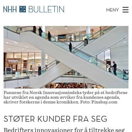
S
MENY
T
H
NO
TIL WWW.NHH.NO
S
Ø
O
Ø
K
Stipendiater og nye forskerprofiler
V
I
T
N
E
Disputaser
E
E
T
T
D
Ekspertutvalg
S
R
T
M
E
Om Bulletin
D
K
E
E
T
N
U
Y
N
Funnene fra Norsk Innovasjonsindeks tyder på at bedriftene
har utviklet en agenda som avviker fra kundenes agenda,
D
skriver forskerne i denne kronikken. Foto: Pixabay.com
E
STØTER KUNDER FRA SEG
R
Bedrifters innovasjoner for å tiltrekke seg