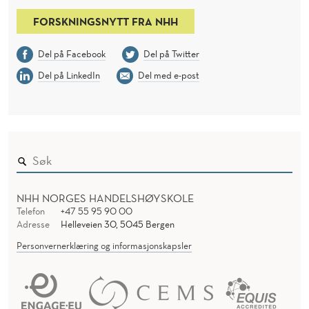
FORSKNINGSNYTT FRA NHH
Del på Facebook
Del på Twitter
Del på LinkedIn
Del med e-post
NHH NORGES HANDELSHØYSKOLE
Telefon
+47 55 95 90 00
Adresse
Helleveien 30, 5045 Bergen
Personvernerklæring og informasjonskapsler