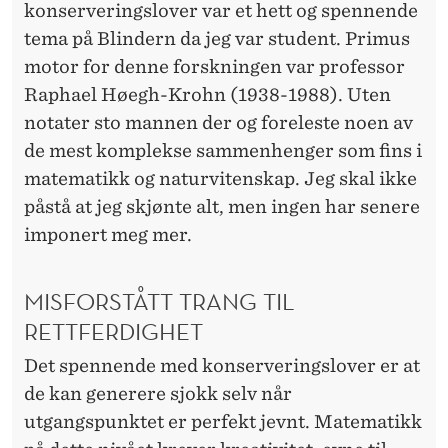
S
konserveringslover var et hett og spennende
I
tema på Blindern da jeg var
student
. Primus
motor for denne forskningen var
professor
K
Raphael Høegh-Krohn (1938-1988). Uten
T
notater sto mannen der og foreleste noen av
de mest komplekse sammenhenger som fins i
matematikk og naturvitenskap. Jeg skal ikke
påstå at jeg skjønte alt, men ingen har senere
imponert meg mer.
MISFORSTÅTT TRANG TIL
RETTFERDIGHET
Det spennende med konserveringslover er at
de kan generere sjokk selv når
utgangspunktet er perfekt jevnt. Matematikk