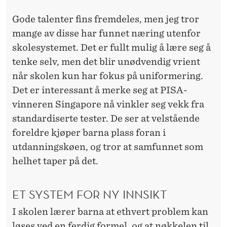
Gode talenter fins fremdeles, men jeg tror
mange av disse har funnet næring utenfor
skolesystemet
. Det er fullt mulig å lære seg å
tenke selv, men det blir unødvendig vrient
når
skolen
kun har fokus på uniformering.
Det er interessant å merke seg at PISA-
vinneren Singapore nå vinkler seg vekk fra
standardiserte tester. De ser at velstående
foreldre kjøper barna plass foran i
utdanningskøen
, og tror at samfunnet som
helhet taper på det.
ET SYSTEM FOR NY INNSIKT
I
skolen
lærer barna at ethvert problem kan
løses ved en ferdig formel, og at nøkkelen til