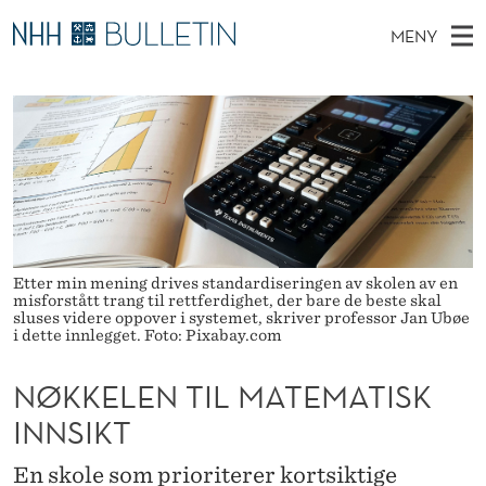
N
MENY
Ø
H
NO
TIL WWW.NHH.NO
S
K
O
Ø
K
Stipendiater og nye forskerprofiler
V
I
K
N
E
Disputaser
E
E
T
T
D
Ekspertutvalg
S
L
T
M
E
Om Bulletin
D
E
E
E
T
Etter min mening drives standardiseringen av skolen av en
N
N
misforstått trang til rettferdighet, der bare de beste skal
Y
sluses videre oppover i systemet, skriver professor Jan Ubøe
T
i dette innlegget. Foto: Pixabay.com
I
NØKKELEN TIL MATEMATISK
L
INNSIKT
M
En skole som prioriterer kortsiktige