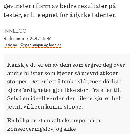
A
gevinster i form av bedre resultater på
T
tester, er lite egnet for å dyrke talenter.
E
INNLEGG
M
8. desember 2017 15:46
Ledelse
Organisasjon og ledelse
A
T
Kanskje du er en av dem som ergrer deg over
I
andre bilister som kjører så ujevnt at køen
S
stopper. Det er lett å tenke slik, men dårlige
kjøreferdigheter gjør ikke stort fra eller til.
K
Selv i en ideell verden der bilene kjører helt
I
jevnt, vil køen kunne stoppe.
N
En bilkø er et enkelt eksempel på en
N
konserveringslov, og slike