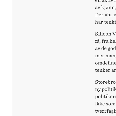
en aktiv 
av kjønn,
Der «bra»
har tenkt
Silicon V
få, fra h
av de god
mer mangf
omdefiner
tenker an
Storebro
ny politi
politiker
ikke som 
tverrfagl