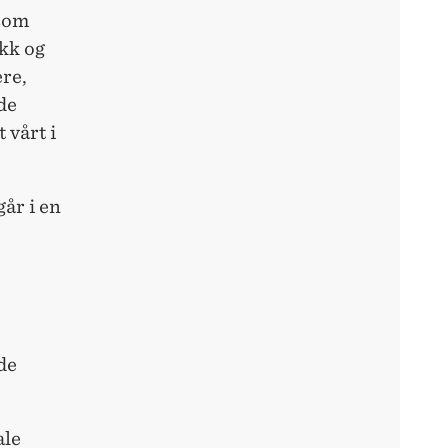
 som
ikk og
ere,
de
 vårt i
år i en
de
ale