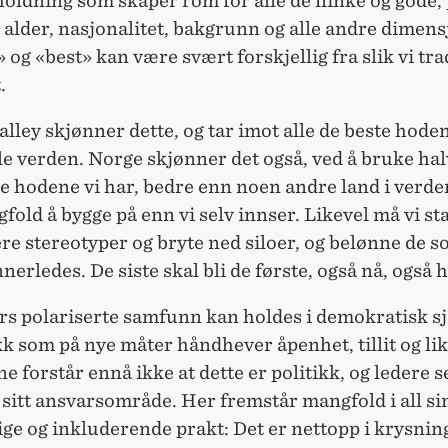
holdning som skaper rom for alle de flinke og gode, 
 alder, nasjonalitet, bakgrunn og alle andre dimens
 og «best» kan være svært forskjellig fra slik vi tra
.
alley skjønner dette, og tar imot alle de beste hode
ele verden. Norge skjønner det også, ved å bruke ha
e hodene vi har, bedre enn noen andre land i verde
old å bygge på enn vi selv innser. Likevel må vi st
e stereotyper og bryte ned siloer, og belønne de 
nerledes. De siste skal bli de første, også nå, også h
rs polariserte samfunn kan holdes i demokratisk sj
kk som på nye måter håndhever åpenhet, tillit og li
ne forstår ennå ikke at dette er politikk, og ledere s
sitt ansvarsområde. Her fremstår mangfold i all si
ige og inkluderende prakt: Det er nettopp i krysni