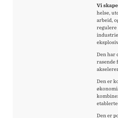
Vi skape
helse, ut
arbeid, o
regulere 
industrie
eksplosiv
Den har 
rasende f
akselerer
Den er k
økonomis
kombiner
etablerte
Den er po