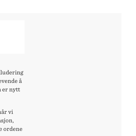
kludering
revende å
 er nytt
år vi
asjon,
re ordene