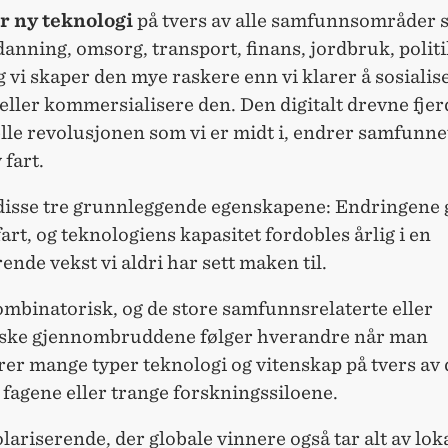
r ny teknologi
på tvers av alle samfunnsområder
danning, omsorg, transport, finans, jordbruk, polit
g vi skaper den mye raskere enn vi klarer å sosialis
eller kommersialisere den. Den digitalt drevne fjer
lle revolusjonen som vi er midt i, endrer samfunnet
 fart.
disse tre grunnleggende egenskapene: Endringene g
art, og teknologiens kapasitet fordobles årlig i en
ende vekst vi aldri har sett maken til.
ombinatorisk, og de store samfunnsrelaterte eller
ke gjennombruddene følger hverandre når man
er mange typer teknologi og vitenskap på tvers av 
 fagene eller trange forskningssiloene.
lariserende, der globale vinnere også tar alt av lok