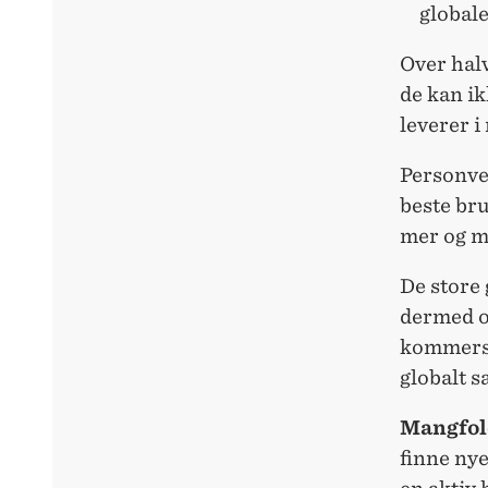
globale
Over halv
de kan ik
leverer i
Personver
beste bru
mer og me
De store
dermed o
kommersie
globalt 
Mangfol
finne nye