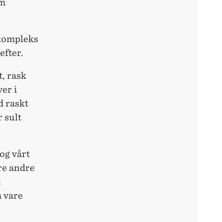
om
 kompleks
efter.
, rask
er i
d raskt
r sult
og vårt
re andre
t
a vare