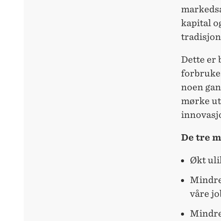
markedsa
kapital o
tradisjo
Dette er 
forbruker
noen gang
mørke utf
innovasjo
De tre 
Økt uli
Mindre 
våre jo
Mindre