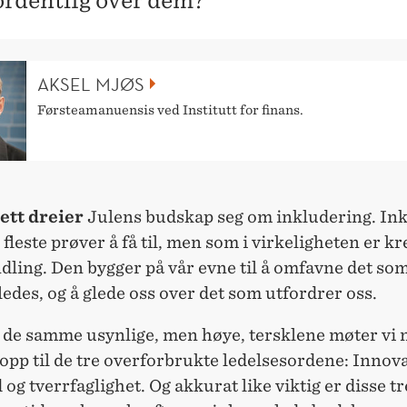
ordentlig over dem?
AKSEL MJØS
Førsteamanuensis ved Institutt for finans.
ett dreier
Julens budskap seg om inkludering. In
 fleste prøver å få til, men som i virkeligheten er k
ndling. Den bygger på vår evne til å omfavne det som
edes, og å glede oss over det som utfordrer oss.
 de samme usynlige, men høye, tersklene møter vi n
 opp til de tre overforbrukte ledelsesordene: Innov
og tverrfaglighet. Og akkurat like viktig er disse t