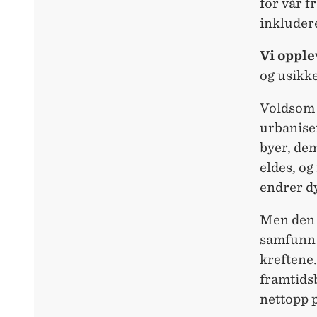
for vår f
inkludere
Vi opple
og usikke
Voldsom k
urbaniser
byer, dem
eldes, og
endrer d
Men den 
samfunn 
kreftene.
framtidsb
nettopp p