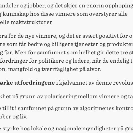
ndeler og jobber, og det skjer en enorm opphoping
g kunnskap hos disse vinnere som overstyrer alle
nelle maktstrukturer
bra for de nye vinnere, og det er svært positivt for o
e som får bedre og billigere tjenester og produkte
 før. Men for samfunnet som helhet gir dette tre s
ordringer for politikere og ledere, når de endelig t
n, mangfold og tverrfaglighet på alvor.
mørke utfordringene
i kjølvannet av denne revolus
khet på grunn av polarisering mellom vinnere og t
tillit i samfunnet på grunn av algoritmenes kontro
bber og liv.
 styrke hos lokale og nasjonale myndigheter på gr