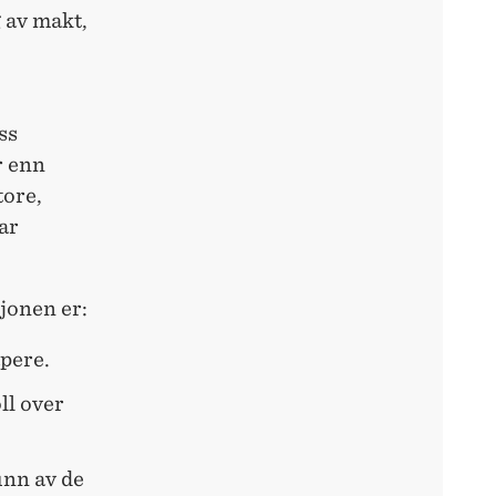
 av makt,
ss
r enn
tore,
ar
jonen er:
apere.
ll over
unn av de