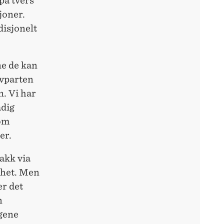
på tvers
joner.
disjonelt
ne de kan
lvparten
n. Vi har
adig
som
er.
akk via
khet. Men
er det
n
ngene