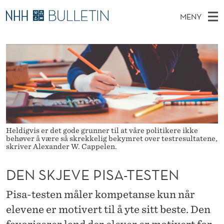
D
MENY
E
H
NO
TIL WWW.NHH.NO
S
N
O
Ø
K
Stipendiater og nye forskerprofiler
V
I
S
N
E
Disputaser
E
K
T
T
D
Ekspertutvalg
S
J
T
M
E
Om Bulletin
D
E
E
E
T
Heldigvis er det gode grunner til at våre politikere ikke
N
V
behøver å være så skrekkelig bekymret over testresultatene,
Y
skriver Alexander W. Cappelen.
E
DEN SKJEVE PISA-TESTEN
P
I
Pisa-testen måler kompetanse kun når
S
elevene er motivert til å yte sitt beste. Den