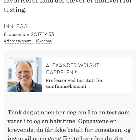
favoriserer land der elever er motivert for
A
testing.
-
T
INNLEGG
8. desember 2017 14:33
E
Atferdsøkonomi
Økonomi
S
T
ALEXANDER WRIGHT
E
CAPPELEN
Professor ved Institutt for
N
samfunnsøkonomi
Tenk deg at noen ber deg om å ta en test som
varer i to og en halv time. Oppgavene er
krevende, du får ikke betalt for innsatsen, og
ingen vil noen gang få vite hvordan du gjør