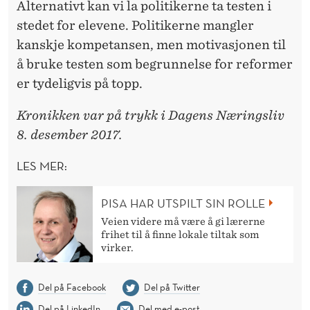
Alternativt kan vi la politikerne ta testen i
stedet for elevene. Politikerne mangler
kanskje kompetansen, men motivasjonen til
å bruke testen som begrunnelse for reformer
er tydeligvis på topp.
Kronikken var på trykk i Dagens Næringsliv
8. desember 2017.
LES MER:
PISA HAR UTSPILT SIN ROLLE
Veien videre må være å gi lærerne
frihet til å finne lokale tiltak som
virker.
Del på Facebook
Del på Twitter
Del på LinkedIn
Del med e-post