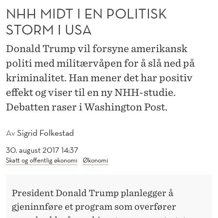
L
NHH MIDT I EN POLITISK
I
STORM I USA
T
Donald Trump vil forsyne amerikansk
I
politi med militærvåpen for å slå ned på
S
kriminalitet. Han mener det har positiv
effekt og viser til en ny NHH-studie.
K
Debatten raser i Washington Post.
S
T
Av
Sigrid Folkestad
O
30. august 2017 14:37
Skatt og offentlig økonomi
Økonomi
R
M
President Donald Trump planlegger å
I
gjeninnføre et program som overfører