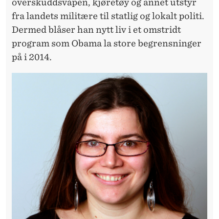
U
overskuddsvåpen, kjøretøy og annet utstyr
fra landets militære til statlig og lokalt politi.
S
Dermed blåser han nytt liv i et omstridt
A
program som Obama la store begrensninger
på i 2014.