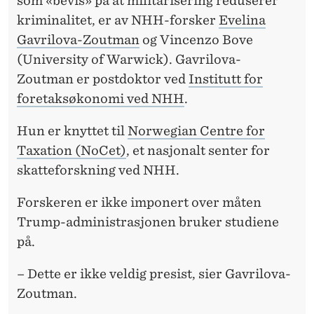
som «bevis» på at militarisering reduserer
kriminalitet, er av NHH-forsker
Evelina
Gavrilova-Zoutman
og Vincenzo Bove
(University of Warwick). Gavrilova-
Zoutman er postdoktor ved
Institutt for
foretaksøkonomi ved NHH
.
Hun er knyttet til
Norwegian Centre for
Taxation (NoCet)
, et nasjonalt senter for
skatteforskning ved NHH.
Forskeren er ikke imponert over måten
Trump-administrasjonen bruker studiene
på.
– Dette er ikke veldig presist, sier Gavrilova-
Zoutman.