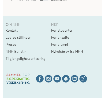
OM NHH
MER
Kontakt
For studenter
Ledige stillinger
For ansatte
Presse
For alumni
NHH Bulletin
Nyhetsbrev fra NHH
Tilgjengelighetserklæring